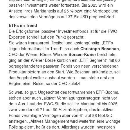
passiver Investments weiter fortsetzen. Bis 2025 wird ein
Anstieg ihres Marktanteils auf 25 % bzw. eine Verdoppelung
des verwalteten Vermögens auf 37 BioUSD prognostiziert.
ETFs im Trend
Die Erfolgsformel passiver Investmentfonds ist für die PWC-
Experten schnell auf den Punkt gebracht:
Sie wären transparent, flexibel und kostengünstig. „ETFs
liegen international im Trend“, so auch
Christoph Boschan
,
CEO der Wiener Börse. Wie der
Börsen-Kurier
berichtete,
ging an der Wiener Börse kürzlich ein „ETF-Segment“ mit 60
börsegehandelten passiven Fonds von neun verschiedenen
Produktanbietern an den Start. Wie Boschan ankündigte, soll
das Angebot weiter ausbaut werden – man stehe erst am
Beginn einer Reise, so der CEO zuletzt.
So weit, so gut. Ungeachtet des fortwährenden ETF-Booms,
stehen aber auch „aktive“ Veranlagungsstrategien nicht vor
dem Aus. Laut der PWC-Studie soll ihr Marktanteil bis 2025
zwar von derzeit 71 auf 60 % zurückgehen, das in aktiven
Fonds veranlagte Vermögen aber von 61 auf 88 BioUSD
ansteigen. „Aktives Management wird weiterhin eine wichtige
Rolle spielen“, heißt es dort. Allerdings würden Investoren