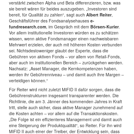
verstärkt zwischen Alpha und Beta differenzieren, bzw. was
sie bereit wären für beides auszugeben. „Investoren sind
bereit, für Qualität zu zahlen“, sagt auch
Albert Reiter
,
Geschäftsführer des Fondsanalysehauses
e-
fundresearch.com
, im Gespräch mit dem
Börsen-Kurier
.
Vor allem institutionelle Investoren würden es zu schätzen
wissen, wenn aktive Fondsmanager einen nachweisbaren
Mehrwert erzielen, der auch mit höheren Kosten verbunden
sei. Nichtsdestoweniger glaubt der Experte, dass die
Gebühren von aktiven Fonds – vor allem von Retail-Fonds,
aber auch im institutionellen Bereich – zurückgehen werden.
Nachsatz: „Asset Manager, die Kernkompetenzen haben,
werden ihr Gebührenniveau – und damit auch ihre Margen –
verteidigen können.“
Für Reiter wird nicht zuletzt MiFID II dafür sorgen, dass die
Gebührenstrukturen insgesamt transparenter werden. Die
Richtlinie, die am 3. Jänner des kommenden Jahres in Kraft
tritt, stelle auch sicher, dass aktive Manager zunehmend auf
die Kosten achten – vor allem auf die Transaktionskosten.
„Die Folge ist ein effizienteres Management und damit auch
eine Steigerung der Produktqualität“, so Reiter. Für ihn wird
MiFID II auch einer der Treiber, der Entwicklung sein, dass