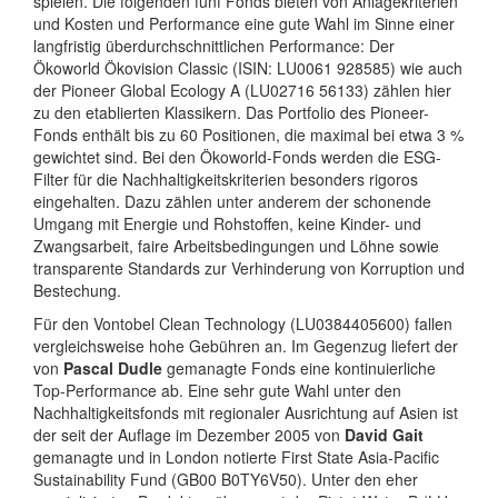
spielen. Die folgenden fünf Fonds bieten von Anlagekriterien
und Kosten und Performance eine gute Wahl im Sinne einer
langfristig überdurchschnittlichen Performance: Der
Ökoworld Ökovision Classic (ISIN: LU0061 928585) wie auch
der Pioneer Global Ecology A (LU02716 56133) zählen hier
zu den etablierten Klassikern. Das Portfolio des Pioneer-
Fonds enthält bis zu 60 Positionen, die maximal bei etwa 3 %
gewichtet sind. Bei den Ökoworld-Fonds werden die ESG-
Filter für die Nachhaltigkeitskriterien besonders rigoros
eingehalten. Dazu zählen unter anderem der schonende
Umgang mit Energie und Rohstoffen, keine Kinder- und
Zwangsarbeit, faire Arbeitsbedingungen und Löhne sowie
transparente Standards zur Verhinderung von Korruption und
Bestechung.
Für den Vontobel Clean Technology (LU0384405600) fallen
vergleichsweise hohe Gebühren an. Im Gegenzug liefert der
von
Pascal Dudle
gemanagte Fonds eine kontinuierliche
Top-Performance ab. Eine sehr gute Wahl unter den
Nachhaltigkeitsfonds mit regionaler Ausrichtung auf Asien ist
der seit der Auflage im Dezember 2005 von
David Gait
gemanagte und in London notierte First State Asia-Pacific
Sustainability Fund (GB00 B0TY6V50). Unter den eher