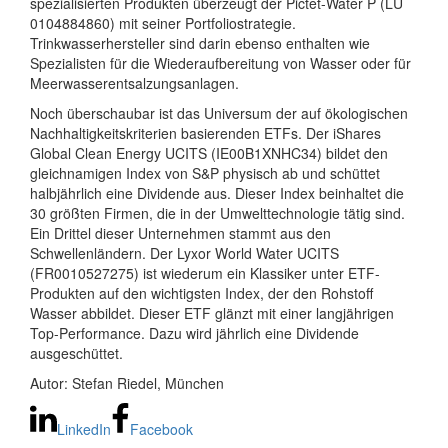
spezialisierten Produkten überzeugt der Pictet-Water P (LU
0104884860) mit seiner Portfoliostrategie.
Trinkwasserhersteller sind darin ebenso enthalten wie
Spezialisten für die Wiederaufbereitung von Wasser oder für
Meerwasserentsalzungsanlagen.
Noch überschaubar ist das Universum der auf ökologischen
Nachhaltigkeitskriterien basierenden ETFs. Der iShares
Global Clean Energy UCITS (IE00B1XNHC34) bildet den
gleichnamigen Index von S&P physisch ab und schüttet
halbjährlich eine Dividende aus. Dieser Index beinhaltet die
30 größten Firmen, die in der Umwelttechnologie tätig sind.
Ein Drittel dieser Unternehmen stammt aus den
Schwellenländern. Der Lyxor World Water UCITS
(FR0010527275) ist wiederum ein Klassiker unter ETF-
Produkten auf den wichtigsten Index, der den Rohstoff
Wasser abbildet. Dieser ETF glänzt mit einer langjährigen
Top-Performance. Dazu wird jährlich eine Dividende
ausgeschüttet.
Autor: Stefan Riedel, München
LinkedIn
Facebook