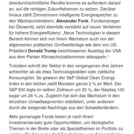
überdurchschnittliche Rendite komme es außerdem darauf
an, auf die richtigen Zukunftsthemen zu setzen. Darüber
hinaus zählt Zimmermann intelligente Energiespeicher zu
den Wachstumstreibern.
Alexander Funk
, Fondsmanager
bei Ökoworld, setzt ebenfalls verstärkt auf neuen Verfahren
für höhere Energieeffizienz: „Neue Technologien in diesem
Bereich können sich von ihrem Wachstum auch von der
allgemeinen politischen Großwetterlage wie dem von US-
Präsident
Donald Trump
beschlossenen Ausstieg der USA
aus dem Pariser Klimaschutzabkommen abkoppeln.“
Trotzdem schnitt der Sektor in den vergangenen drei Jahren
schlechter ab als etwa Technologieaktien oder zyklische
Konsumgüter. So gewann der S&P Global Clean Energy
Index in den letzten zwölf Monaten ganze 2 % an Wert. Der
S&P 500 legte im selben Zeitraum um 20 %, der Nasdaq 100
sogar um 26 % zu. Zugleich hat sich das Wachstum in den
einzelnen Umweltsegmenten stabilisiert, unter anderem
durch die steigende Nachfrage aus den Schwellenländern.
Aktiv gemanagte Fonds bieten je nach ihrem
Investmentansatz gute Opportunitäten, um ökologische
Themen in der Breite oder als Spezialthemen im Portfolio zu