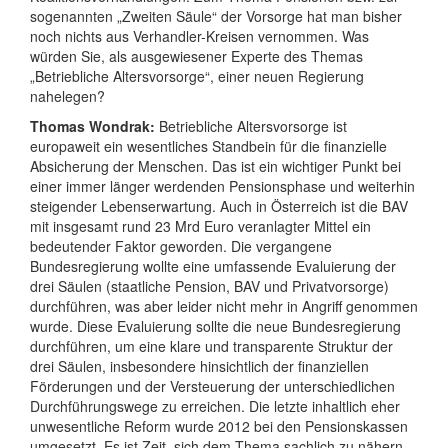
sogenannten „Zweiten Säule“ der Vorsorge hat man bisher
noch nichts aus Verhandler-Kreisen vernommen. Was
würden Sie, als ausgewiesener Experte des Themas
„Betriebliche Altersvorsorge“, einer neuen Regierung
nahelegen?
Thomas Wondrak:
Betriebliche Altersvorsorge ist
europaweit ein wesentliches Standbein für die finanzielle
Absicherung der Menschen. Das ist ein wichtiger Punkt bei
einer immer länger werdenden Pensionsphase und weiterhin
steigender Lebenserwartung. Auch in Österreich ist die BAV
mit insgesamt rund 23 Mrd Euro veranlagter Mittel ein
bedeutender Faktor geworden.
Die vergangene
Bundesregierung wollte eine umfassende Evaluierung der
drei Säulen (staatliche Pension, BAV und Privatvorsorge)
durchführen, was aber leider nicht mehr in Angriff genommen
wurde. Diese Evaluierung sollte die neue Bundesregierung
durchführen, um eine klare und transparente Struktur der
drei Säulen, insbesondere hinsichtlich der finanziellen
Förderungen und der Versteuerung der unterschiedlichen
Durchführungswege zu erreichen. Die letzte inhaltlich eher
unwesentliche Reform wurde 2012 bei den Pensionskassen
umgesetzt. Es ist Zeit, sich dem Thema sachlich zu nähern