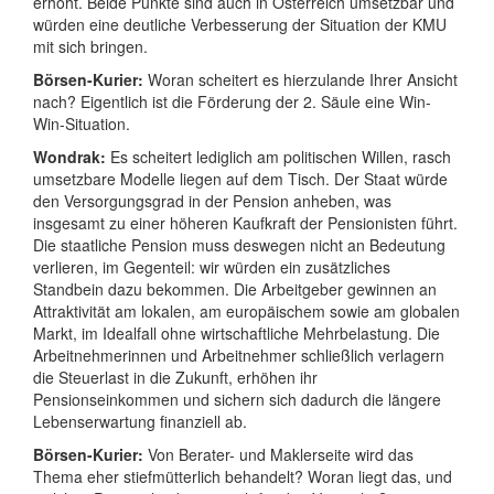
erhöht.
Beide Punkte sind auch in Österreich umsetzbar und
würden eine deutliche Verbesserung der Situation der KMU
mit sich bringen.
Börsen-Kurier:
Woran scheitert es hierzulande Ihrer Ansicht
nach? Eigentlich ist die Förderung der 2. Säule eine Win-
Win-Situation.
Wondrak:
Es scheitert lediglich am politischen Willen, rasch
umsetzbare Modelle liegen auf dem Tisch. Der Staat würde
den Versorgungsgrad in der Pension anheben, was
insgesamt zu einer höheren Kaufkraft der Pensionisten führt.
Die staatliche Pension muss deswegen nicht an Bedeutung
verlieren, im Gegenteil: wir würden ein zusätzliches
Standbein dazu bekommen.
Die Arbeitgeber gewinnen an
Attraktivität am lokalen, am europäischem sowie am globalen
Markt, im Idealfall ohne wirtschaftliche Mehrbelastung. Die
Arbeitnehmerinnen und Arbeitnehmer schließlich verlagern
die Steuerlast in die Zukunft, erhöhen ihr
Pensionseinkommen und sichern sich dadurch die längere
Lebenserwartung finanziell ab.
Börsen-Kurier:
Von Berater- und Maklerseite wird das
Thema eher stiefmütterlich behandelt? Woran liegt das, und