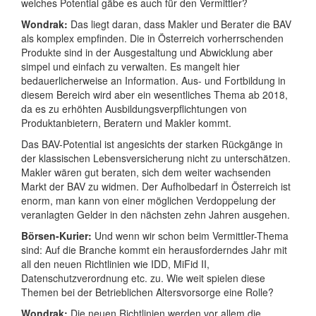
welches Potential gäbe es auch für den Vermittler?
Wondrak:
Das liegt daran, dass Makler und Berater die BAV
als komplex empfinden. Die in Österreich vorherrschenden
Produkte sind in der Ausgestaltung und Abwicklung aber
simpel und einfach zu verwalten. Es mangelt hier
bedauerlicherweise an Information. Aus- und Fortbildung in
diesem Bereich wird aber ein wesentliches Thema ab 2018,
da es zu erhöhten Ausbildungsverpflichtungen von
Produktanbietern, Beratern und Makler kommt.
Das BAV-Potential ist angesichts der starken Rückgänge in
der klassischen Lebensversicherung nicht zu unterschätzen.
Makler wären gut beraten, sich dem weiter wachsenden
Markt der BAV zu widmen. Der Aufholbedarf in Österreich ist
enorm, man kann von einer möglichen Verdoppelung der
veranlagten Gelder in den nächsten zehn Jahren ausgehen.
Börsen-Kurier:
Und wenn wir schon beim Vermittler-Thema
sind: Auf die Branche kommt ein herausforderndes Jahr mit
all den neuen Richtlinien wie IDD, MiFid II,
Datenschutzverordnung etc. zu. Wie weit spielen diese
Themen bei der Betrieblichen Altersvorsorge eine Rolle?
Wondrak:
Die neuen Richtlinien werden vor allem die