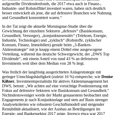
aufgestellte Dividendenfonds, die 2017 etwa auch in Finanz-,
Industrie- und Rohstofftitel investiert waren, haben sich deutlich
besser entwickelt als jene, die auf defensive Branchen wie Nahrung
und Gesundheit konzentriert waren.“
In der Tat zeigt die aktuelle Morningstar-Studie über die
Gewichtung der einzelnen Sektoren „defensiv“ (Basiskonsum,
Gesundheit, Versorger), „konjunktursensitiv“ (Telekom, Energie,
Industrie, Technologie) und „zyklisch“ (Rohstoffe, zyklischer
Konsum, Finanz, Immobilien) gerade beim „3-Banken-
Aktienstrategie“ mit je knapp einem Drittel eine ausgewogene
Verteilung, während das deutsche Schwergewicht, der „DWS Top
Dividende“, mit einem Anteil von rund 43 % an defensiven
Investments weit über dem Median von 28 % liegt.
Was freilich der langfristig ausgerichteten Anlagestrategie mit
geringer Umschlagshäufigkeit (zuletzt 16 %) entspreche, wie
Denise
Kißner
, Investmentspezialistin für aktives Aktienmanagement bei
DWS, betont: „Wir achten auf eine vorsichtige Positionierung mit
Fokus auf defensive Sektoren wie Basiskonsum und Gesundheit.“
Nichtsdestoweniger werde der Markt genauestens beobachtet und
Engagements je nach Konjunkturlage und stets auf Basis strenger
Analysekriterien wie robustem Geschäftsmodell und steigender
Rentabilität aktualisiert, wie der Ausbau an Beteiligungen im
Energie- und Bankensektor 2017 zeige. Invesco etwa war 2017