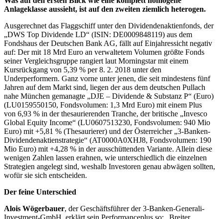
Was auf den ersten Blick wie eine komplett homogene
Anlageklasse aussieht, ist auf den zweiten ziemlich heterogen.
Ausgerechnet das Flaggschiff unter den Dividendenaktienfonds, der
„DWS Top Dividende LD“ (ISIN: DE0009848119) aus dem
Fondshaus der Deutschen Bank AG, fällt auf Einjahressicht negativ
auf: Der mit 18 Mrd Euro an verwaltetem Volumen größte Fonds
seiner Vergleichsgruppe rangiert laut Morningstar mit einem
Kursrückgang von 5,39 % per 8. 2. 2018 unter den
Underperformern. Ganz vorne unter jenen, die seit mindestens fünf
Jahren auf dem Markt sind, liegen der aus dem deutschen Pullach
nahe München gemanagte „DJE – Dividende & Substanz P“ (Euro)
(LU0159550150, Fondsvolumen: 1,3 Mrd Euro) mit einem Plus
von 6,93 % in der thesaurierenden Tranche, der britische „Invesco
Global Equity Income“ (LU0607513230, Fondsvolumen: 940 Mio
Euro) mit +5,81 % (Thesaurierer) und der Österreicher „3-Banken-
Dividendenaktienstrategie“ (AT0000A0XHJ8, Fondsvolumen: 190
Mio Euro) mit +4,28 % in der ausschüttenden Variante. Allein diese
wenigen Zahlen lassen erahnen, wie unterschiedlich die einzelnen
Strategien angelegt sind, weshalb Investoren genau abwägen sollten,
wofür sie sich entscheiden.
Der feine Unterschied
Alois Wögerbauer
, der Geschäftsführer der 3-Banken-Generali-
Investment-GmbH, erklärt sein Performanceplus so: „Breiter