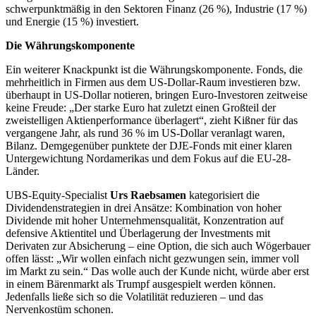
schwerpunktmäßig in den Sektoren Finanz (26 %), Industrie (17 %)
und Energie (15 %) investiert.
Die Währungskomponente
Ein weiterer Knackpunkt ist die Währungskomponente. Fonds, die
mehrheitlich in Firmen aus dem US-Dollar-Raum investieren bzw.
überhaupt in US-Dollar notieren, bringen Euro-Investoren zeitweise
keine Freude: „Der starke Euro hat zuletzt einen Großteil der
zweistelligen Aktienperformance überlagert“, zieht Kißner für das
vergangene Jahr, als rund 36 % im US-Dollar veranlagt waren,
Bilanz. Demgegenüber punktete der DJE-Fonds mit einer klaren
Untergewichtung Nordamerikas und dem Fokus auf die EU-28-
Länder.
UBS-Equity-Specialist
Urs Raebsamen
kategorisiert die
Dividendenstrategien in drei Ansätze: Kombination von hoher
Dividende mit hoher Unternehmensqualität, Konzentration auf
defensive Aktientitel und Überlagerung der Investments mit
Derivaten zur Absicherung – eine Option, die sich auch Wögerbauer
offen lässt: „Wir wollen einfach nicht gezwungen sein, immer voll
im Markt zu sein.“ Das wolle auch der Kunde nicht, würde aber erst
in einem Bärenmarkt als Trumpf ausgespielt werden können.
Jedenfalls ließe sich so die Volatilität reduzieren – und das
Nervenkostüm schonen.