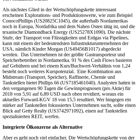
Als nächstes Glied in der Wertschöpfungskette interessant
erscheinen Explorations- und Produktionswerte, wie zum Beispiel
ConocoPhillips (US20825C1045), die außerhalb Nordamerikas
noch in Europa, Nordafrika und dem Nahen Osten tätig ist, und die
texanische Diamondback Energy (US25278X1090). Die nächste
Stufe, der Transport von Flüssigkeiten und Erdgas via Pipelines,
kann mit einem der bedeutendsten Infrastrukturunternehmen der
USA, nämlich Kinder Morgan (US49456B1017) abgedeckt
werden. Das Unternehmen ist der größte Gastransporteur und
Speicherbetreiber in Nordamerika. 91 % des Cash Flows basieren
auf Gebühren und bei einem Kurs/Buchwert-Verhältnis von 1,24
besteht noch weiteres Kurspotenzial. Eine Kombination aus
Midstream (Transport, Speicher), Raffinerie, Chemie und
Tankstellen bietet Phillips 66 (US7185461040). Analysten hatten in
den vergangenen 90 Tagen die Gewinnprognosen (pro Aktie) für
2018 von 5,91 auf 6,89 USD nach oben revidiert, woraus ein
aktuelles Forward-KGV 18 von 15,5 resultiert. Wer hingegen ein
stärker auf Tankstellen fokussiertes Unternehmen sucht, sollte einen
Blick auf Getty Realty (US3742971092), einen auf Tankstellen
spezialisierten REIT, werfen.
Integrierte Ölkonzerne als Alternative
Aber es geht noch viel einfacher. Die Wertschöpfungskette von der