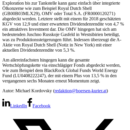
Exploration bis zur Tankstelle kann ganz einfach über integrierte
Ölkonzerne wie zum Beispiel Royal Dutch Shell
(GB00B03MLX29), OMV oder Total S.A. (FR0000120271)
abgedeckt werden. Letztere stellt mit einem für 2018 geschätzten
KGV von 12,9 und einer erwarteten Dividendenrendite von 4,7 %
ein attraktives Investment dar. Die OMV hingegen hat sich am
bedeutenden Juschno Russkoje Gasfeld in Westsibirien beteiligt,
was zu Produktionssteigerungen führt. Indessen überzeugt die A-
Aktie von Royal Dutch Shell (Notiz in New York) mit einer
aktuellen Dividendenrendite von 5,3 %.
Am allereinfachsten hingegen kann die gesamte
Wertschöpfungskette via einschlägiger Fonds abgedeckt werden,
wie zum Beispiel dem BlackRock Global Funds World Energy
Fund (LU0408222247), der mit einem Plus von 13,5 % in den
vergangenen sechs Monaten erneut Momentum zeigt.
Autor: Michael Kordovsky (
redaktion@boersen-kurier.at
)
LinkedIn
Facebook