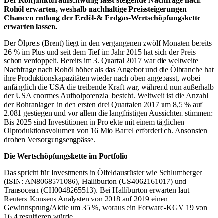
Der Konjunkturaufschwung lässt steigende Nachfrage nach
Rohöl erwarten, weshalb nachhaltige Preissteigerungen
Chancen entlang der Erdöl-& Erdgas-Wertschöpfungskette
erwarten lassen.
Der Ölpreis (Brent) liegt in den vergangenen zwölf Monaten bereits
26 % im Plus und seit dem Tief im Jahr 2015 hat sich der Preis
schon verdoppelt. Bereits im 3. Quartal 2017 war die weltweite
Nachfrage nach Rohöl höher als das Angebot und die Ölbranche hat
ihre Produktionskapazitäten wieder nach oben angepasst, wobei
anfänglich die USA die treibende Kraft war, während nun außerhalb
der USA enormes Aufholpotenzial besteht. Weltweit ist die Anzahl
der Bohranlagen in den ersten drei Quartalen 2017 um 8,5 % auf
2.081 gestiegen und vor allem die langfristigen Aussichten stimmen:
Bis 2025 sind Investitionen in Projekte mit einem täglichen
Ölproduktionsvolumen von 16 Mio Barrel erforderlich. Ansonsten
drohen Versorgungsengpässe.
Die Wertschöpfungskette im Portfolio
Das spricht für Investments in Ölfeldausrüster wie Schlumberger
(ISIN: AN8068571086), Halliburton (US4062161017) und
Transocean (CH0048265513). Bei Halliburton erwarten laut
Reuters-Konsens Analysten von 2018 auf 2019 einen
Gewinnsprung/Aktie um 35 %, woraus ein Forward-KGV 19 von
16,4 resultieren würde.