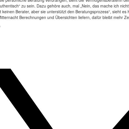
die persönliche Beratung verdrängen, sieht die Vermögensberaterin des
authentisch“ zu sein. Dazu gehöre auch, mal „Nein, das mache ich nich
tzt keinen Berater, aber sie unterstützt den Beratungsprozess“, sieht e
tternacht Berechnungen und Übersichten liefern, dafür bleibt mehr Zeit 
)