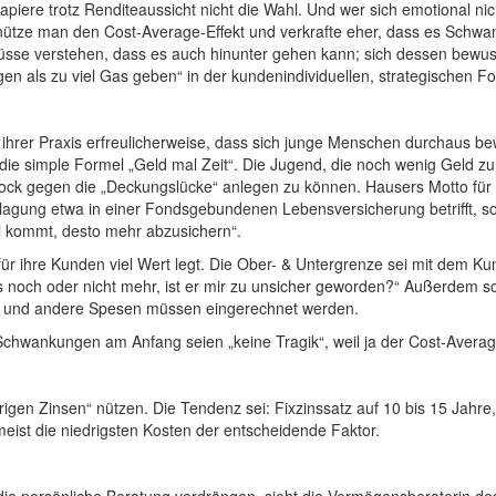
apiere trotz Renditeaussicht nicht die Wahl. Und wer sich emotional ni
nütze man den Cost-Average-Effekt und verkrafte eher, dass es Schw
müsse verstehen, dass es auch hinunter gehen kann; sich dessen bewu
en als zu viel Gas geben“ in der kundenindividuellen, strategischen 
 ihrer Praxis erfreulicherweise, dass sich junge Menschen durchaus bew
ie simple Formel „Geld mal Zeit“. Die Jugend, die noch wenig Geld zur
tock gegen die „Deckungslücke“ anlegen zu können. Hausers Motto für die
ranlagung etwa in einer Fondsgebundenen Lebensversicherung betrifft, 
l kommt, desto mehr abzusichern“.
ür ihre Kunden viel Wert legt. Die Ober- & Untergrenze sei mit dem 
noch oder nicht mehr, ist er mir zu unsicher geworden?“ Außerdem so
g und andere Spesen müssen eingerechnet werden.
d Schwankungen am Anfang seien „keine Tragik“, weil ja der Cost-Avera
drigen Zinsen“ nützen. Die Tendenz sei: Fixzinssatz auf 10 bis 15 Ja
ist die niedrigsten Kosten der entscheidende Faktor.