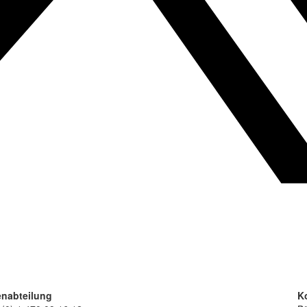
nabteilung
K