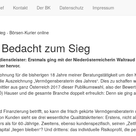
ief
Kontakt
Der BK
Datenschutz
Impressum
ieg - Börsen-Kurier online
d Bedacht zum Sieg
enstleister: Erstmals ging mit der Niederösterreicherin Waltraud 
er hervor.
elohnung für die bisherigen 18 Jahre meiner Beratungstätigkeit um den
 die Auszeichnung „Vermögensberaterin des Jahres“. Dies zu schaffen w
tler aus ganz Österreich 2017 dieser Publikumswahl, also der Bewer
NÖ) Hauser und die gesamte Branche doppelt erfreulich: Denn sie ging al
Finanzierung betrifft, so kann die frisch gekürte Vermögensberaterin
n Kunden sieht sie drei wesentliche Qualitätskriterien: Erstens, nicht
ers als für 60-Jährige. Zweitens, ebenso kundenspezifisch, seinen „Zeit
tal „liegen bleiben“? Und drittens: das individuelle Risikoprofil, die pe