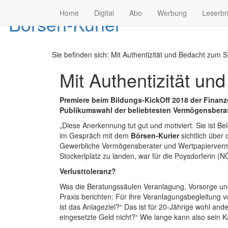
Home
Digital
Abo
Werbung
Leserbr
Sie befinden sich:
Mit Authentizität und Bedacht zum S
Mit Authentizität un
Premiere beim Bildungs-KickOff 2018 der Finanzdi
Publikumswahl der beliebtesten Vermögensberat
„Diese Anerkennung tut gut und motiviert. Sie ist B
im Gespräch mit dem
Börsen-Kurier
sichtlich über
Gewerbliche Vermögensberater und Wertpapiervermit
Stockerlplatz zu landen, war für die Poysdorferin (
Verlusttoleranz?
Was die Beratungssäulen Veranlagung, Vorsorge und 
Praxis berichten: Für ihre Veranlagungsbegleitung vo
ist das Anlageziel?“ Das ist für 20-Jährige wohl and
eingesetzte Geld nicht?“ Wie lange kann also sein Kapi