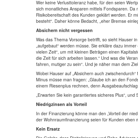
Wer keine Verlusttoleranz habe, für den seien Wertp
sich monatliches Ansparen mittels Fondsparen. Da 
Risikobereitschaft des Kunden geklärt werden. Er 
besteht“. Daher könne Bedacht, „eher Bremse einleg
Absichern nicht vergessen
Was das Thema Vorsorge betrifft, so sieht Hauser in
„aufgebaut“ werden müsse. Sie erkläre dazu immer d
vielen Zeit“, um mit kleinen Beträgen einen Kapitals
die Zeit für sich arbeiten lassen.“ Und was die Ve
fahren, mutiger zu sein“. Und je näher man dem Zie
Wobei Hauser auf „Absichern auch zwischendurch“ f
Minus müsse man fragen: „Glaube ich an den Fonds 
einem Riesenplus rechnen, denn Ausgabeaufschla
„Erwarten Sie kein garantiertes sicheres Plus“, un
Niedrigzinsen als Vorteil
In der Finanzierung könne man den „Vorteil der nie
der Wohnraumfinanzierung seien für Kunden eben me
Kein Ersatz