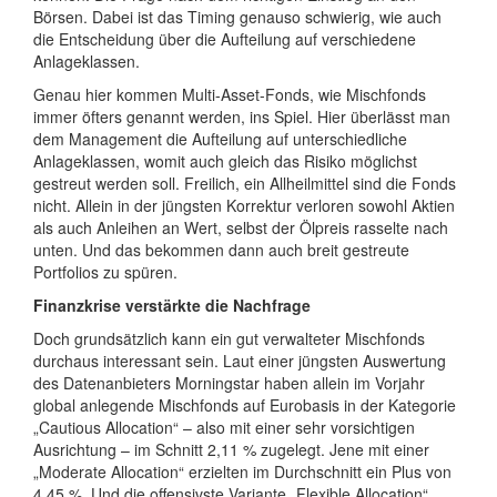
Börsen. Dabei ist das Timing genauso schwierig, wie auch
die Entscheidung über die Aufteilung auf verschiedene
Anlageklassen.
Genau hier kommen Multi-Asset-Fonds, wie Mischfonds
immer öfters genannt werden, ins Spiel. Hier überlässt man
dem Management die Aufteilung auf unterschiedliche
Anlageklassen, womit auch gleich das Risiko möglichst
gestreut werden soll. Freilich, ein Allheilmittel sind die Fonds
nicht. Allein in der jüngsten Korrektur verloren sowohl Aktien
als auch Anleihen an Wert, selbst der Ölpreis rasselte nach
unten. Und das bekommen dann auch breit gestreute
Portfolios zu spüren.
Finanzkrise verstärkte die Nachfrage
Doch grundsätzlich kann ein gut verwalteter Mischfonds
durchaus interessant sein. Laut einer jüngsten Auswertung
des Datenanbieters Morningstar haben allein im Vorjahr
global anlegende Mischfonds auf Eurobasis in der Kategorie
„Cautious Allocation“ – also mit einer sehr vorsichtigen
Ausrichtung – im Schnitt 2,11 % zugelegt. Jene mit einer
„Moderate Allocation“ erzielten im Durchschnitt ein Plus von
4,45 %. Und die offensivste Variante „Flexible Allocation“