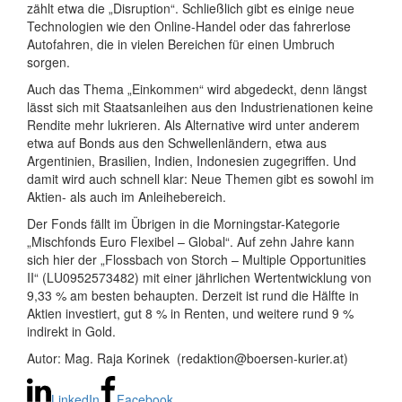
zählt etwa die „Disruption“. Schließlich gibt es einige neue
Technologien wie den Online-Handel oder das fahrerlose
Autofahren, die in vielen Bereichen für einen Umbruch
sorgen.
Auch das Thema „Einkommen“ wird abgedeckt, denn längst
lässt sich mit Staatsanleihen aus den Industrienationen keine
Rendite mehr lukrieren. Als Alternative wird unter anderem
etwa auf Bonds aus den Schwellenländern, etwa aus
Argentinien, Brasilien, Indien, Indonesien zugegriffen. Und
damit wird auch schnell klar: Neue Themen gibt es sowohl im
Aktien- als auch im Anleihebereich.
Der Fonds fällt im Übrigen in die Morningstar-Kategorie
„Mischfonds Euro Flexibel – Global“. Auf zehn Jahre kann
sich hier der „Flossbach von Storch – Multiple Opportunities
II“ (LU0952573482) mit einer jährlichen Wertentwicklung von
9,33 % am besten behaupten. Derzeit ist rund die Hälfte in
Aktien investiert, gut 8 % in Renten, und weitere rund 9 %
indirekt in Gold.
Autor: Mag. Raja Korinek (redaktion@boersen-kurier.at)
LinkedIn
Facebook