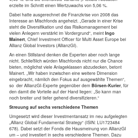
erzielte im Schnitt einen Wertzuwachs von 5,06 %.
Dabei hatte ausgerechnet die Finanzkrise von 2008 das
Interesse an Mischfonds angeheizt. „Gerade in einer Krise
steht die Diversifikation und das Risikomanagement bei
vielen Anlegern verstärkt im Vordergrund“, meint
Ingo
Mainert
, Chief Investment Officer für Multi Asset Europe bei
Allianz Global Investors (AllianzGI).
An einen Stillstand denken die Experten aber noch lange
nicht. Schließlich würden Mischfonds nicht nur die Chance
bieten, möglichst viele Anlageklassen abzudecken, betont
Mainert. „Wir haben inzwischen eine weitere Dimension
eingebracht, nämlich den Fokus auf ausgewählte Themen“,
so der AllianzGI-Experte gegenüber dem
Börsen-Kurier
, für
den damit die Vorteile auf der Hand liegen: „So kann man
noch breiter und tiefer gehend diversifizieren.“
Streuung auf sechs verschiedene Themen
Umgesetzt wird dieser Investmentansatz im neu aufgelegten
„Allianz Global Fundamental Strategy“ (ISIN: LU1723484
678). Dabei setzt der Fonds die Hausmeinung von AllianzGI
um – und investiert in sechs verschiedene Themen. Dazu