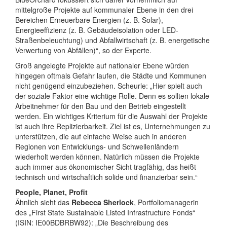
mittelgroße Projekte auf kommunaler Ebene in den drei
Bereichen Erneuerbare Energien (z. B. Solar),
Energieeffizienz (z. B. Gebäudeisolation oder LED-
Straßenbeleuchtung) und Abfallwirtschaft (z. B. energetische
Verwertung von Abfällen)“, so der Experte.
Groß angelegte Projekte auf nationaler Ebene würden
hingegen oftmals Gefahr laufen, die Städte und Kommunen
nicht genügend einzubeziehen. Scheurle: „Hier spielt auch
der soziale Faktor eine wichtige Rolle. Denn es sollten lokale
Arbeitnehmer für den Bau und den Betrieb eingestellt
werden. Ein wichtiges Kriterium für die Auswahl der Projekte
ist auch ihre Replizierbarkeit. Ziel ist es, Unternehmungen zu
unterstützen, die auf einfache Weise auch in anderen
Regionen von Entwicklungs- und Schwellenländern
wiederholt werden können. Natürlich müssen die Projekte
auch immer aus ökonomischer Sicht tragfähig, das heißt
technisch und wirtschaftlich solide und finanzierbar sein.“
People, Planet, Profit
Ähnlich sieht das
Rebecca Sherlock
, Portfoliomanagerin
des „First State Sustainable Listed Infrastructure Fonds“
(ISIN: IE00BDBRBW92): „Die Beschreibung des