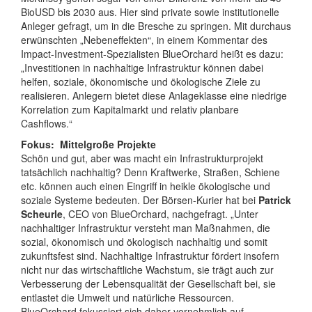
BioUSD bis 2030 aus. Hier sind private sowie institutionelle
Anleger gefragt, um in die Bresche zu springen. Mit durchaus
erwünschten „Nebeneffekten“, in einem Kommentar des
Impact-Investment-Spezialisten BlueOrchard heißt es dazu:
„Investitionen in nachhaltige Infrastruktur können dabei
helfen, soziale, ökonomische und ökologische Ziele zu
realisieren. Anlegern bietet diese Anlageklasse eine niedrige
Korrelation zum Kapitalmarkt und relativ planbare
Cashflows.“
Fokus: Mittelgroße Projekte
Schön und gut, aber was macht ein Infrastrukturprojekt
tatsächlich nachhaltig? Denn Kraftwerke, Straßen, Schiene
etc. können auch einen Eingriff in heikle ökologische und
soziale Systeme bedeuten. Der Börsen-Kurier hat bei
Patrick
Scheurle
, CEO von BlueOrchard, nachgefragt. „Unter
nachhaltiger Infrastruktur versteht man Maßnahmen, die
sozial, ökonomisch und ökologisch nachhaltig und somit
zukunftsfest sind. Nachhaltige Infrastruktur fördert insofern
nicht nur das wirtschaftliche Wachstum, sie trägt auch zur
Verbesserung der Lebensqualität der Gesellschaft bei, sie
entlastet die Umwelt und natürliche Ressourcen.
BlueOrchard fokussiert sich daher vornehmlich auf