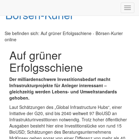
Toggl
navig
Sie befinden sich:
Auf grüner Erfolgsschiene - Börsen-Kurier
online
Auf grüner
Erfolgsschiene
Der milliardenschwere Investitionsbedarf macht
Infrastrukturprojekte für Anleger interessant –
gleichzeitig werden Lebens- und Umweltstandards
gehoben.
Laut Schätzungen des „Global Infrastructure Hubs“, einer
Initiative der G20, sind bis 2040 weltweit 97 BioUSD an
Infrastrukturinvestitionen notwendig. Trotz hoher öffentlicher
Ausgaben besteht hier eine Investitionslücke von rund 15
BioUSD; Schätzungen des Beratungsunternehmens
McKinsey gehen sogar von einer Differenz von mehr als 40