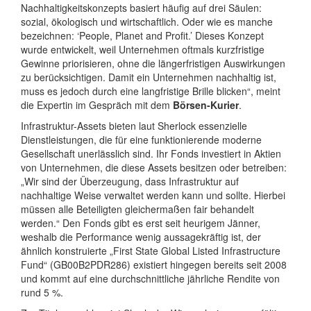
Nachhaltigkeitskonzepts basiert häufig auf drei Säulen:
sozial, ökologisch und wirtschaftlich. Oder wie es manche
bezeichnen: ‘People, Planet and Profit.’ Dieses Konzept
wurde entwickelt, weil Unternehmen oftmals kurzfristige
Gewinne priorisieren, ohne die längerfristigen Auswirkungen
zu berücksichtigen. Damit ein Unternehmen nachhaltig ist,
muss es jedoch durch eine langfristige Brille blicken“, meint
die Expertin im Gespräch mit dem
Börsen-Kurier
.
Infrastruktur-Assets bieten laut Sherlock essenzielle
Dienstleistungen, die für eine funktionierende moderne
Gesellschaft unerlässlich sind. Ihr Fonds investiert in Aktien
von Unternehmen, die diese Assets besitzen oder betreiben:
„Wir sind der Überzeugung, dass Infrastruktur auf
nachhaltige Weise verwaltet werden kann und sollte. Hierbei
müssen alle Beteiligten gleichermaßen fair behandelt
werden.“ Den Fonds gibt es erst seit heurigem Jänner,
weshalb die Performance wenig aussagekräftig ist, der
ähnlich konstruierte „First State Global Listed Infrastructure
Fund“ (GB00B2PDR286) existiert hingegen bereits seit 2008
und kommt auf eine durchschnittliche jährliche Rendite von
rund 5 %.