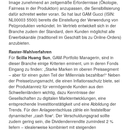
Image zunehmend an zeitgemäße Erfordernisse (Ökologie,
Fairness in der Produktion) anzupassen, die Sensibilisierung
dafür schreitet weiter voran. So hat laut GAM Gucci (ISIN:
NL00003 5500) bereits die Einstellung der Verwendung von
Pelzprodukten verkündet. Im Vertrieb entwickelt sich in der
Branche zudem der Standard, dem Kunden möglichst alle
Erwerbskanäle (traditionell im Geschäft bis zu Online-Orders)
anzubieten.
Raster-Wahlverfahren
Für
Scilla Huang Sun
, GAM-Portfolio Managerin, sind in
dieser Branche einige Kriterien eminent, um in deren Fonds
Eingang zu finden: „Starke Marken im oberen Preissegment
– aber für einen guten Teil der Millennials bezahlbar!“ Neben
der Preissetzungsmacht, die einen Inflationsschutz biete, sei
der Produktanreiz für vermögende Kunden aus den
Schwellenländern wichtig, dazu Kenntnisse der
Gesellschaften zu digitalen Marktentwicklungen, eine
entsprechende Investitionstätigkeit und eine Abbildung der
Trends. Für den Anlageentschluss zähle ein feststellbar
dynamischer „cash flow“. Der Verschuldungsgrad sollte
zudem gering sein, die Dividendenrendite zumindest 2 %
liefern – idealerweise kombiniert mit steigenden