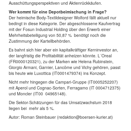
Ausschüttungsperspektiven und Aktienrückkäufen.
Wer kommt für eine Depotbeimischung in Frage?
Der heimische Body-Textildesig­ner Wolford fällt aktuell nur
bedingt in diese Kategorie. Der abgeschlossene Kaufvertrag
mit der Fosun Industrial Holding über den Erwerb einer
Mehrheitsbeteiligung von 50,87 % benötigt noch die
Zustimmung der Kartellbehörden.
Es bahnt sich hier aber ein kapitalkräftiger Kerninvestor an,
der langfristig die Profitabilität anheizen könnte. L´Oreal
(FR0000120321), zu der Marken wie Helena Rubinstein,
Giorgio Armani, Garnier, Lancôme und Vichy gehören, passt
bis heute wie Luxottica (IT0001479374) ins Konzept.
Nicht mehr hingegen die Campari-Gruppe (IT0005252207)
mit Aperol und Cognac-Sorten, Ferragamo (IT 0004712375)
und Moncler (IT00 04965148).
Die Sektor-Schätzungen für das Umsatzwachstum 2018
liegen bei mehr als 5 %.
Autor: Roman Steinbauer (redaktion@boersen-kurier.at)