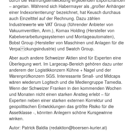
durch die Währungsentwicklung ergebenden Exportchancen
– angetan. Während sich Habermayer als „großer Anhänger
einer Indexorientierung“ bezeichnet, hat Keusch durchaus
auch Einzeltitel auf der Rechnung. Dazu zählen
Industriewerte wie VAT Group (führender Anbieter von
Vakuumventilen, Anm.), Komax Holding (Hersteller von
Kabelverarbeitungssystemen und Montageautomaten),
Bobst Group (Hersteller von Maschinen und Anlagen für die
Verpackungsindustrie) und Swatch Group.
Aber auch andere Schweizer Aktien sind für Experten eine
Überlegung wert. Im Largecap-Bereich gehören dazu unter
anderem der Logistikkonzern Kühne + Nagel und der
Warenprüfkonzern SGS. Interessante Small- und Midcaps
wären wiederum Logitech und die Mediengruppe Tamedia.
Wenn der Schweizer Franken in den kommenden Wochen
und Monaten nicht einen starken Anstieg erlebt – für
Experten neben einer starken externen Korrektur und
geopolitischen Entwicklungen das größte Risiko für die
Assetklasse -, könnten Anlegern schöne Kursgewinne
winken.
Autor: Patrick Baldia (redaktion@boersen-kurier.at)