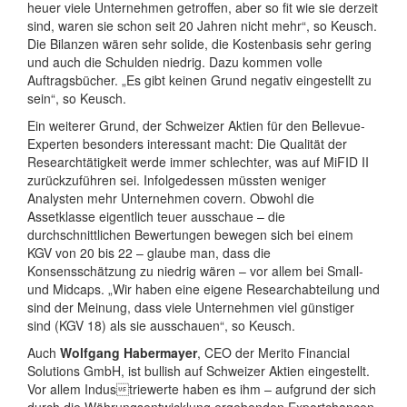
heuer viele Unternehmen getroffen, aber so fit wie sie derzeit
sind, waren sie schon seit 20 Jahren nicht mehr“, so Keusch.
Die Bilanzen wären sehr solide, die Kostenbasis sehr gering
und auch die Schulden niedrig. Dazu kommen volle
Auftragsbücher. „Es gibt keinen Grund negativ eingestellt zu
sein“, so Keusch.
Ein weiterer Grund, der Schweizer Aktien für den Bellevue-
Experten besonders interessant macht: Die Qualität der
Researchtätigkeit werde immer schlechter, was auf MiFID II
zurückzuführen sei. Infolgedessen müssten weniger
Analysten mehr Unternehmen covern. Obwohl die
Assetklasse eigentlich teuer ausschaue – die
durchschnittlichen Bewertungen bewegen sich bei einem
KGV von 20 bis 22 – glaube man, dass die
Konsensschätzung zu niedrig wären – vor allem bei Small-
und Midcaps. „Wir haben eine eigene Researchabteilung und
sind der Meinung, dass viele Unternehmen viel günstiger
sind (KGV 18) als sie ausschauen“, so Keusch.
Auch
Wolfgang Habermayer
, CEO der Merito Financial
Solutions GmbH, ist bullish auf Schweizer Aktien eingestellt.
Vor allem Industriewerte haben es ihm – aufgrund der sich