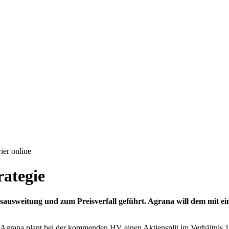
ier online
rategie
usweitung und zum Preisverfall geführt. Agrana will dem mit eine
Agrana plant bei der kommenden HV einen Aktiensplit im Verhältnis 1 :