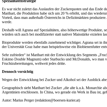
Spezialitätenstrategie
Es war nicht zuletzt das Auslaufen der Zuckerquoten und das Ende 
Marihart, die Produktion habe sich um 20 % erhöht, und das wiederu
Vorteil, dass man außerhalb Österreichs in Defizitmärkten produzier
werde.
Deshalb will Agrana auf Spezialitäten, also höherwertige Produkte, set
würden sich auch bei modifizierter statt nativer Maisstärke erzielen la
Bioprodukte werden ebenfalls zunehmend wichtiger. Agrana sei in ihr
der Universität Graz habe man beispielsweise ein Biobienenfutter ent
Sehr zufrieden“ ist Marihart mit der Entwicklung des Segments „Fru
Eskimo Double Magnum) oder Starbucks und McDonalds, wo man vom T
Fruchtzubereitungen, weltweit jedes dritte.
Dennoch vorsichtig
Wegen der Entwicklung bei Zucker und Alkohol sei der Ausblick aber
Geographisch sieht Marihart bei Zucker „die alte k.u.k. Monarchie a
Argentinien erschlossen. In China, wo gerade ein Werk in Bau ist, g
Autor: Marius Perger (redaktion@boersen-kurier.at)