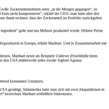
Große Zuckerunternehmen seien „in die Mengen gegangen“, so
0 Euro nicht kompensieren”, erklärt der CEO, man habe aber den
man damit rechnen, dass der Zuckeranteil im Portfolio zurückgehen
ic ingredient“ gelte und aus Melasse produziert werde. Höhere Preise
Bioproduzent in Europa, erklärt Marihart. Und in Zusammenarbeit mit
enen, Marihart nennt als Beispiele Unilever (Fruchthülle beim
 den USA mittlerweile jedes zweite Joghurt Agrana-
tgehend konstanten Umsätzen.
 USA gesättigt, Südamerika habe man sich mit zwei Akquisitionen in
“ bezeichnet Marihart schließlich Südostasien.