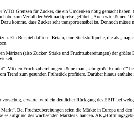
der WTO-Grenzen für Zucker, die
ein Umdenken nötig gemacht haben. 
m habe zum Verfall der Weltmarktpreise geführt. „Auch wir können 10
e. Dazu komme, dass Zucker sehr transportsensibel ist. Dennoch müsse 
zen. Ein Beispiel dafür sei Betain, eine Stickstoffquelle, die als „mag
ssen.
en Märkten (also Zucker, Stärke und Fruchtzubereitungen) der größte 
wickelt.
cht“. Mit den Fruchtzubereitungen könne man „sehr große Kunden“” bedi
rend zum gesunden Frühstück profitiere. Darüber hinaus enthalte in
 vorsichtig, erwartet wird ein deutlicher Rückgang des EBIT bei wei
ls Markt“. Bei Fruchtzubereitungen seien die Märkte in Europa und den
ebe es aufgrund des wachsenden Marktes Chancen. Als „Hoffnungsgebiet