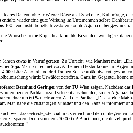
in klares Bekenntnis zur Wiener Börse ab. Es sei eine „Kulturfrage, da
s entfalte wieder eine gute Wirkung im Unternehmen selbst. Dankbar is
is 100 neue institutionelle Investoren konnte Agrana dabei gewinnen.
t seine Wünsche an die Kapitalmarktpolitik. Besonders wichtig sei dabe
bei.
en Jahren etwas in Verruf geraten. Zu Unrecht, wie Marihart meint. „D
scher Soja. Marihart rechnet vor: Auf einem Hektar können in Argentin
 4.000 Liter Alkohol und drei Tonnen Sojaschrotäquivalent gewonnen w
anolbeimischung würde Urwälder zerstören. Ganz im Gegenteil könne ma
rofessor
Bernhard Geringer
von der TU Wien zeigen. Nachdem das 
würden bei der Partikelanzahl schlecht abschneiden, so der Agrana-C
r zu einer um 60 % niedrigeren Zahl der Partikel. „Das ist eine Maßn
art. Man habe die zuständigen Minister und den Kanzler informiert und 
 auch weil das Getreidepotenzial in Österreich und den umliegenden Lä
ten zu sparen. Denn von den 250.000 m³ Bioethanol, die derzeit produz
 zugutekommen.“