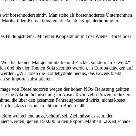
ss wir börsennotiert sind“. Man stehe als börsennotiertes Unternehmen
t Marihart den Kernaktionären, die bei der Kapitalerhöhung im
i das Bildungsthema. Mit einer Kooperation mit der Wiener Börse oder
ie Welt hat keinen Mangel an Stärke und Zucker, sondern an Eiweiß.“
ien drei bis vier Tonnen Soja geerntet werden, in Europa dagegen auf
erden. „Wir holen die Kohlehydrate heraus, das Eiweiß bleibt
n so Importe substituieren.
Image von Dieselmotoren wegen der hohen NOx-Belastung gelitten
hef. Eine Alkoholbeimischung im Ausmaß von zehn Prozent reduziere
ahme, die über den gesamten Fahrzeugbestand wirkt, nichts kostet
hoffe, „dass das auf fruchtbaren Boden fällt“.
ndern weitgehend ausgeschöpft sei. Ziel müsse es sein, den
iert werden, gehen 150.000 in den Export. Marihart: „Es ist schade