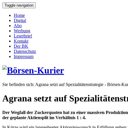
Toggle navigation
Home
Digital
Abo
Werbung
Leserbrief
Kontakt
Der BK
Datenschutz
Impressum
Sie befinden sich:
Agrana setzt auf Spezialitätenstrategie - Börsen-Kur
Agrana setzt auf Spezialitätenst
Der Wegfall der Zuckerquoten hat zu einer massiven Produktionsa
der geplante Aktiensplit im Verhältnis 1 : 4.
In Kürze wird ein langgehegter Aktionärswunsch in Erfüllung gehen: 