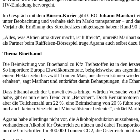
HV-Einladung hervorgeht.
Im Gespräch mit dem
Börsen-Kurier
gibt CEO
Johann Marihart
e
unter Beobachtung und verhalte sich im Markt transparenter – und da
Vorjahr die Erhöhung des Streubesitzes mitgetragen haben: Rund 90 b
„Alles, was Aktien attraktiver macht, ist hilfreich“, umreißt Marihar
als Partner beim Raiffeisen-Börsespiel trage Agrana auch selbst dazu 
Thema Bioethanol
Die Beimischung von Bioethanol zu Kfz-Treibstoffen ist in den letzt
So importiere Europa Eiweißkonzentrate, beispielsweise aus argentini
einem Hektar zehn bis zwölf Tonnen Mais; aus diesen können wieder
erhalten“, sagt Marihart und entkräftet damit Behauptungen, die Eth
Dass Ethanol auch der Umwelt etwas bringe, würden Versuche von P
habe, gibt es nun einen Trend zum „Benziner“. Doch Benzinmotoren 
aber die Teilchenzahl um 22 %, eine Beimischung von 20 % führe soga
und auch keinen Verzicht auf Mineralölsteuer bedeutet“, erklärt Marih
Agrana habe allerdings nicht vor, die Alkoholproduktion auszubauen,
vorhandenen Alkohol für Österreich zu nützen und dabei Transportkos
um die Gutschriften für 300.000 Tonnen CO
2
, die Österreich nicht