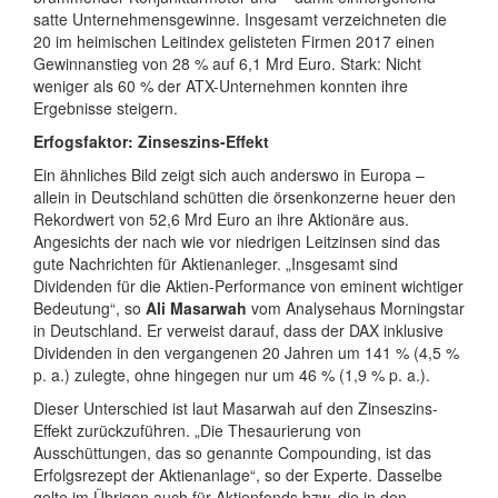
satte Unternehmensgewinne. Insgesamt verzeichneten die
20 im heimischen Leitindex gelisteten Firmen 2017 einen
Gewinnanstieg von 28 % auf 6,1 Mrd Euro. Stark: Nicht
weniger als 60 % der ATX-Unternehmen konnten ihre
Ergebnisse steigern.
Erfogsfaktor: Zinseszins-Effekt
Ein ähnliches Bild zeigt sich auch anderswo in Europa –
allein in Deutschland schütten die örsenkonzerne heuer den
Rekordwert von 52,6 Mrd Euro an ihre Aktionäre aus.
Angesichts der nach wie vor niedrigen Leitzinsen sind das
gute Nachrichten für Aktienanleger. „Insgesamt sind
Dividenden für die Aktien-Performance von eminent wichtiger
Bedeutung“, so
Ali Masarwah
vom Analysehaus Morningstar
in Deutschland. Er verweist darauf, dass der DAX inklusive
Dividenden in den vergangenen 20 Jahren um 141 % (4,5 %
p. a.) zulegte, ohne hingegen nur um 46 % (1,9 % p. a.).
Dieser Unterschied ist laut Masarwah auf den Zinseszins-
Effekt zurückzuführen. „Die Thesaurierung von
Ausschüttungen, das so genannte Compounding, ist das
Erfolgsrezept der Aktienanlage“, so der Experte. Dasselbe
gelte im Übrigen auch für Aktienfonds bzw. die in den