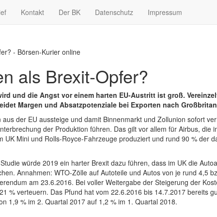
ief
Kontakt
Der BK
Datenschutz
Impressum
fer? - Börsen-Kurier online
en als Brexit-Opfer?
ird und die Angst vor einem harten EU-Austritt ist groß. Vereinze
eidet Margen und Absatzpotenziale bei Exporten nach Großbritan
us der EU aussteige und damit Binnenmarkt und Zollunion sofort verl
erbrechung der Produktion führen. Das gilt vor allem für Airbus, die i
e im UK Mini und Rolls-Royce-Fahrzeuge produziert und rund 90 % der 
en Studie würde 2019 ein harter Brexit dazu führen, dass im UK die Aut
echen. Annahmen: WTO-Zölle auf Autoteile und Autos von je rund 4,5 b
erendum am 23.6.2016. Bei voller Weitergabe der Steigerung der Koste
 21 % verteuern. Das Pfund hat vom 22.6.2016 bis 14.7.2017 bereits 
n 1,9 % im 2. Quartal 2017 auf 1,2 % im 1. Quartal 2018.