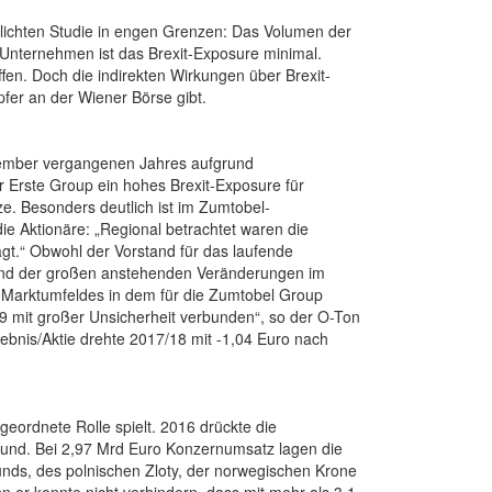
ntlichten Studie in engen Grenzen: Das Volumen der
 Unternehmen ist das Brexit-Exposure minimal.
fen. Doch die indirekten Wirkungen über Brexit-
pfer an der Wiener Börse gibt.
ovember vergangenen Jahres aufgrund
 Erste Group ein hohes Brexit-Exposure für
e. Besonders deutlich ist im Zumtobel-
e Aktionäre: „Regional betrachtet waren die
t.“ Obwohl der Vorstand für das laufende
grund der großen anstehenden Veränderungen im
n Marktumfeldes in dem für die Zumtobel Group
9 mit großer Unsicherheit verbunden“, so der O-Ton
ebnis/Aktie drehte 2017/18 mit -1,04 Euro nach
geordnete Rolle spielt. 2016 drückte die
fund. Bei 2,97 Mrd Euro Konzernumsatz lagen die
nds, des polnischen Zloty, der norwegischen Krone