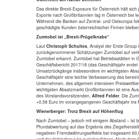
Das direkte Brexit-Exposure für Österreich hält sic
Exporte nach Großbritannien lag in Österreich bei 
Während die Banken auf Zentral- und Osteuropa fokus
geschädigte Kunden österreichischer Firmen bleiben 
Zumtobel ist „Brexit-Prügelknabe“
Laut
Christoph Schultes
, Analyst der Erste Group
zurückgenommener Schätzungen Zumtobel auf verkauf
Zumtobel erkannt. Zumtobel hat Betriebsstätten in G
Geschäftsbericht 2017/18 (das Geschäftsjahr endet 
Umsatzrückgänge insbesondere im wichtigsten Absat
Geschäftsjahr eine leichte Verbesserung des berei
Unternehmen, des allgemein intensiven Preiswettbe
wichtigsten Absatzmarkt Großbritannien ist eine A
des Vorstandsvorsitzenden,
Alfred Felder
. Die Zum
+0,58 Euro im vorangegangenen Geschäftsjahr ins 
Wienerberger: Trotz Brexit auf Höhenflug
Nach Zumtobel – jedoch mit einigem Abstand – ist la
Pfundabwertung auf das Ergebnis des Ziegelherstel
negativen Fremdwährungseffekte bei insgesamt 60,9