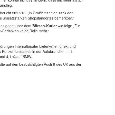
 er konnte nicht verhindern, dass mit mehr als 3,1
anstieg.
ericht 2017/18: „In Großbritannien sank der
es umsatzstarken Shopstandortes bemerkbar.“
ultes gegenüber dem
Börsen-Kurier
wie folgt: „Für
t-Gedanken keine Rolle mehr.“
örungen internationaler Lieferketten direkt und
des Konzernumsatzes in der Autobranche. Im 1.
 und 4,1 % auf BMW.
die auf den beabsichtigten Austritt des UK aus der