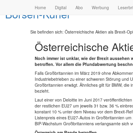
Home
Digital
Abo
Werbung
Leserbr
Sie befinden sich:
Österreichische Aktien als Brexit-Op
Österreichische Akti
Noch immer ist unklar, wie der Brexit aussehen w
betroffen. Vor allem die Pfundabwertung beschn
Falls Großbritannien im März 2019 ohne Abkommen a
Industriebetrieben zu einer schweren Störung und Unt
Großbritannien erwägt. Ähnliches gilt für BMW, di
bezieht.
Laut einer von Deloitte im Juni 2017 veröffentlicht
der restlichen EU27 um jeweils 31 bzw. 36 % einbr
konstant 10 % unter dem Niveau vor dem Brexit-Ref
Listenpreis eines EU27-Autos in Großbritannien um
BIP-Wachstum Großbritanniens verlangsamte sich vo
Österreich am Rande betroffen