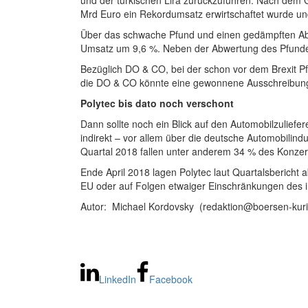
und der türkischen Lira zurückzuführen. Nach dem G
Mrd Euro ein Rekordumsatz erwirtschaftet wurde un
Über das schwache Pfund und einen gedämpften Absat
Umsatz um 9,6 %. Neben der Abwertung des Pfundes
Bezüglich DO & CO, bei der schon vor dem Brexit
die DO & CO könnte eine gewonnene Ausschreibung d
Polytec bis dato noch verschont
Dann sollte noch ein Blick auf den Automobilzuliefer
indirekt – vor allem über die deutsche Automobilind
Quartal 2018 fallen unter anderem 34 % des Konze
Ende April 2018 lagen Polytec laut Quartalsbericht 
EU oder auf Folgen etwaiger Einschränkungen des 
Autor: Michael Kordovsky (redaktion@boersen-kurie
LinkedIn
Facebook