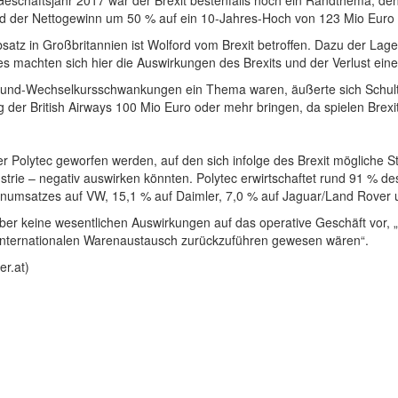
eschäftsjahr 2017 war der Brexit bestenfalls noch ein Randthema, denn
d der Nettogewinn um 50 % auf ein 10-Jahres-Hoch von 123 Mio Euro 
z in Großbritannien ist Wolford vom Brexit betroffen. Dazu der Lageb
 machten sich hier die Auswirkungen des Brexits und der Verlust ein
 Pfund-Wechselkursschwankungen ein Thema waren, äußerte sich Sch
er British Airways 100 Mio Euro oder mehr bringen, da spielen Brexi
er Polytec geworfen werden, auf den sich infolge des Brexit mögliche St
ustrie – negativ auswirken könnten. Polytec erwirtschaftet rund 91 % 
rnumsatzes auf VW, 15,1 % auf Daimler, 7,0 % auf Jaguar/Land Rover
aber keine wesentlichen Auswirkungen auf das operative Geschäft vor, „
internationalen Warenaustausch zurückzuführen gewesen wären“.
r.at)