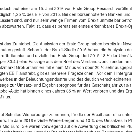
h jedoch laut einer am 15. Juni 2016 von Erste Group Research veröffe
lediglich 1,25 % des BIP von 2015. Bei den börsennotierten Banken und
siert sind, sind nur sehr wenige Firmen vom Brexit unmittelbar betrof
abzuwarten. Fakt ist, dass es bereits ein erstes erkennbares Brexit-O
 ist das Zumtobel. Die Analysten der Erste Group haben bereits im N
en gestuft. Schon in der Brexit-Studie 2016 haben die Analysten der
roßbritannien und erzielte laut Erste Group dort 2015 18 % der Umsätz
per 30.4.) eine Passage aus dem Brief des Vorstandsvorsitzenden an di
zmarkt Großbritannien mit einem Minus von über 20 % sehr ausgepräg
nigten EBIT anstrebt, gibt es mehrere Fragezeichen: „Vor dem Hinter
werbes in der Beleuchtungsindustrie und des deutlich verschlechterte
ussage zur Umsatz- und Ergebnisprognose für das Geschäftsjahr 2018/1
tobel-Aktie hat binnen eines Jahres 65 % an Wert verloren und das Erg
Minus.
ut Schultes Wienerberger zu nennen, für die der Brexit aber eine unter
lers. Im Jahr 2016 erzielte Wienerberger rund 10 % des Umsatzes in P
 Mio Euro. Sie waren vorwiegend auf die Abwertung des britischen Pfu