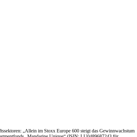
aftssektoren: „Allein im Stoxx Europe 600 steigt das Gewinnwachstum
nvestmentfonds „Mandarine Unique“ (ISIN: LU0489687243 für