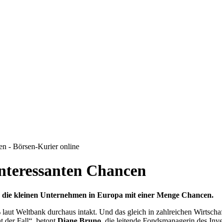
en - Börsen-Kurier online
interessanten Chancen
en die kleinen Unternehmen in Europa mit einer Menge Chancen.
 laut Weltbank durchaus intakt. Und das gleich in zahlreichen Wirtsch
 der Fall“, betont
Diane Bruno
, die leitende Fondsmanagerin des I