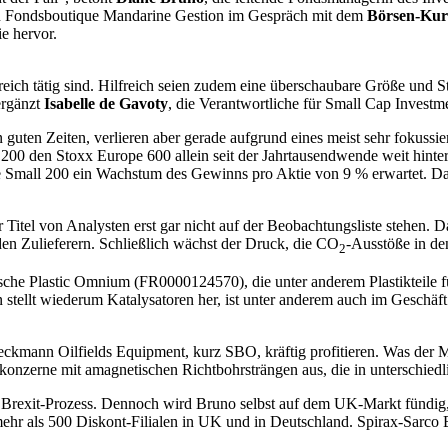
en Fondsboutique Mandarine Gestion im Gespräch mit dem
Börsen-Kur
ie hervor.
eich tätig sind. Hilfreich seien zudem eine überschaubare Größe und S
ergänzt
Isabelle de Gavoty
, die Verantwortliche für Small Cap Invest
n guten Zeiten, verlieren aber gerade aufgrund eines meist sehr fokuss
200 den Stoxx Europe 600 allein seit der Jahrtausendwende weit hinter s
 Small 200 ein Wachstum des Gewinns pro Aktie von 9 % erwartet. Da
tel von Analysten erst gar nicht auf der Beobachtungsliste stehen. Da
den Zulieferern. Schließlich wächst der Druck, die CO
-Ausstöße in d
2
che Plastic Omnium (FR0000124570), die unter anderem Plastikteile für
ellt wiederum Katalysatoren her, ist unter anderem auch im Geschäft 
ckmann Oilfields Equipment, kurz SBO, kräftig profitieren. Was der Ma
Ölkonzerne mit amagnetischen Richtbohrsträngen aus, die in unterschie
e Brexit-Prozess. Dennoch wird Bruno selbst auf dem UK-Markt fündi
 mehr als 500 Diskont-Filialen in UK und in Deutschland. Spirax-Sa