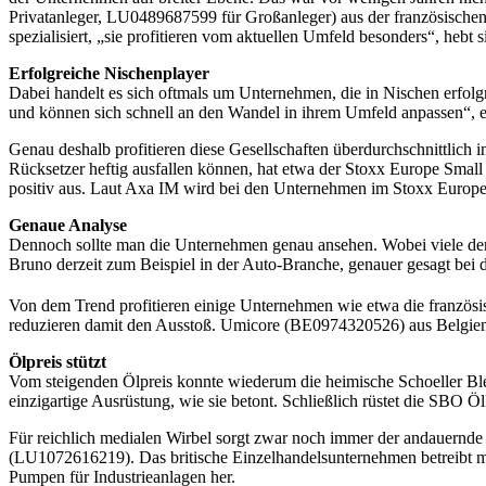
Privatanleger, LU0489687599 für Großanleger) aus der französisch
spezialisiert, „sie profitieren vom aktuellen Umfeld besonders“, hebt s
Erfolgreiche Nischenplayer
Dabei handelt es sich oftmals um Unternehmen, die in Nischen erfolgr
und können sich schnell an den Wandel in ihrem Umfeld anpassen“, 
Genau deshalb profitieren diese Gesellschaften überdurchschnittlich i
Rücksetzer heftig ausfallen können, hat etwa der Stoxx Europe Small 
positiv aus. Laut Axa IM wird bei den Unternehmen im Stoxx Europe
Genaue Analyse
Dennoch sollte man die Unternehmen genau ansehen. Wobei viele der Ti
Bruno derzeit zum Beispiel in der Auto-Branche, genauer gesagt bei 
Von dem Trend profitieren einige Unternehmen wie etwa die französis
reduzieren damit den Ausstoß. Umicore (BE0974320526) aus Belgien st
Ölpreis stützt
Vom steigenden Ölpreis konnte wiederum die heimische Schoeller Ble
einzigartige Ausrüstung, wie sie betont. Schließlich rüstet die SBO 
Für reichlich medialen Wirbel sorgt zwar noch immer der andauernd
(LU1072616219). Das britische Einzelhandelsunternehmen betreibt
Pumpen für Industrieanlagen her.