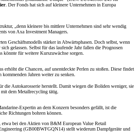
ier
. Der Fonds hat sich auf kleinere Unternehmen in Europa
truktur, „denn kleinere bis mittlere Unternehmen sind sehr wendig
ments von Axa Investment Managers.
ierten Geschäftsmodells stärker in Abwärtsphasen. Doch selbst, wenn
ich gelassen. Selbst für das laufende Jahr fallen die Prognosen
s könnte für weitere Kurszuwächse sorgen.
s erhöht die Chancen, auf unentdeckte Perlen zu stoßen. Diese findet
en kommenden Jahren weiter zu senken.
 die Autokarosserie herstellt. Damit wiegen die Boliden weniger, sie
mit dem Metallrecycling tätig.
ndarine-Expertin an dem Konzern besonders gefällt, ist die
dliche Richtungen bohren können.
g, etwa bei den Aktien von B&M European Value Retail
rco Engineering (GB00BWFGQN14) stellt wiederum Dampfgeräte und