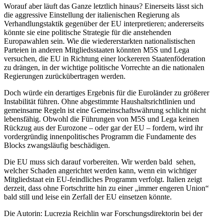
Worauf aber läuft das Ganze letztlich hinaus? Einerseits lässt sich
die aggressive Einstellung der italienischen Regierung als
Verhandlungstaktik gegenüber der EU interpretieren; andererseits
könnte sie eine politische Strategie für die anstehenden
Europawahlen sein. Wie die wiedererstarkten nationalistischen
Parteien in anderen Mitgliedsstaaten könnten M5S und Lega
versuchen, die EU in Richtung einer lockereren Staatenföderation
zu drängen, in der wichtige politische Vorrechte an die nationalen
Regierungen zurückübertragen werden.
Doch würde ein derartiges Ergebnis für die Euroländer zu größerer
Instabilität führen. Ohne abgestimmte Haushaltsrichtlinien und
gemeinsame Regeln ist eine Gemeinschaftswährung schlicht nicht
lebensfähig. Obwohl die Führungen von M5S und Lega keinen
Rückzug aus der Eurozone – oder gar der EU – fordern, wird ihr
vordergründig innenpolitisches Programm die Fundamente des
Blocks zwangsläufig beschädigen.
Die EU muss sich darauf vorbereiten. Wir werden bald sehen,
welcher Schaden angerichtet werden kann, wenn ein wichtiger
Mitgliedstaat ein EU-feindliches Programm verfolgt. Italien zeigt
derzeit, dass ohne Fortschritte hin zu einer „immer engeren Union“
bald still und leise ein Zerfall der EU einsetzen könnte.
Die Autorin: Lucrezia Reichlin war Forschungsdirektorin bei der