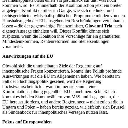
Beamtenapparats bietet einen Vorgeschmack auf das, was noch
kommen wird. Es ist innerhalb der Koalition schon jetzt ein breiter
angelegter Konflikt darüber im Gange, wie sich die links- und
rechtsgerichteten wirtschaftspolitischen Programme mit den von den
Haushaltsregeln der EU ausgehenden Beschränkungen vereinbaren
lassen – die der gegenwärtige Finanzminister,
Giovanni Tria
nach
eigener Aussage einhalten will. Dieser Konflikt könnte sich
zuspitzen, wenn die Koalition ihre Vorschläge für ein garantiertes
Mindesteinkommen, Rentenreformen und Steuersenkungen
vorantreibt.
Auswirkungen auf die EU
Obwohl sich die unmittelbaren Ziele der Regierung auf
innenpolitische Fragen konzentrieren, könnte ihre Politik profunde
Auswirkungen auf die EU im Allgemeinen haben. Wie bereits im
Fall der Flüchtlingspolitik gesehen, wird die Regierung
höchstwahrscheinlich – wann immer sie kann – eine
Konfrontationshaltung gegenüber EU einnehmen. Schließ-lich
kommt es bei den Stammwählern von M5S und Lega gut an, die
EU herauszufordern, und andere Regierungen – nicht zuletzt die in
Ungarn und Polen – haben bereits gezeigt, wie effektiv sich Brüssel
als Sündenbock für innenpolitisches Versagen nutzen lässt.
Fokus auf Europawahlen