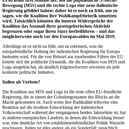
Es ist keine drei Monate her, seit die populistische 5-Sterne-
Bewegung (M5S) und die rechte Lega eine neue italienische
Regierung gebildet haben; daher ist es noch zu früh, um zu
sagen, wie die Koalition ihre Wahlkampfrhetorik umsetzen
wird. Tatsächlich könnten die inneren Widersprüche der
Koalition das Ausmaß ihrer gesetzgeberischen Aktivität
begrenzen oder sogar ihren Sturz herbeiführen – und das
möglicherweise noch vor den Europawahlen im Mai 2019.
Allerdings ist es nicht zu früh, um zu erkennen, was die
europafeindliche Haltung der italienischen Regierung für Europa
bedeuten wird. Für die von Brüssel aus zusehenden Führer der EU
könnte sich die politische Dynamik, die die Koalition von M5S und
Lega ausgelöst hat, als deutlich folgenschwerer erweisen als jede
konkrete politische Initiative.
Italien als Vorbote?
Die Koalition aus M5S und Lega ist die erste offen EU-feindliche
Regierung, die in einem der Gründungsstaaten des Blocks an die
Macht gekommen ist. Auch wenn ihre Radikalität teilweise eine
Reaktion auf die trostlose Entwicklung der italienischen
Volkswirtschaft während der vergangenen beiden Jahrzehnte ist, hat
in anderen europäischen Ländern, in denen die Entwicklung besser
war, eine ähnliche Art von establishmentfeindlicher Politik Wurzeln
geschlagen. Italien ist alles andere als ein Sonderfall; tatsächlich