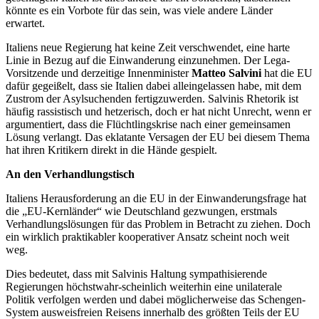
könnte es ein Vorbote für das sein, was viele andere Länder
erwartet.
Italiens neue Regierung hat keine Zeit verschwendet, eine harte
Linie in Bezug auf die Einwanderung einzunehmen. Der Lega-
Vorsitzende und derzeitige Innenminister
Matteo Salvini
hat die EU
dafür gegeißelt, dass sie Italien dabei alleingelassen habe, mit dem
Zustrom der Asylsuchenden fertigzuwerden. Salvinis Rhetorik ist
häufig rassistisch und hetzerisch, doch er hat nicht Unrecht, wenn er
argumentiert, dass die Flüchtlingskrise nach einer gemeinsamen
Lösung verlangt. Das eklatante Versagen der EU bei diesem Thema
hat ihren Kritikern direkt in die Hände gespielt.
An den Verhandlungstisch
Italiens Herausforderung an die EU in der Einwanderungsfrage hat
die „EU-Kernländer“ wie Deutschland gezwungen, erstmals
Verhandlungslösungen für das Problem in Betracht zu ziehen. Doch
ein wirklich praktikabler kooperativer Ansatz scheint noch weit
weg.
Dies bedeutet, dass mit Salvinis Haltung sympathisierende
Regierungen höchstwahr-scheinlich weiterhin eine unilaterale
Politik verfolgen werden und dabei möglicherweise das Schengen-
System ausweisfreien Reisens innerhalb des größten Teils der EU