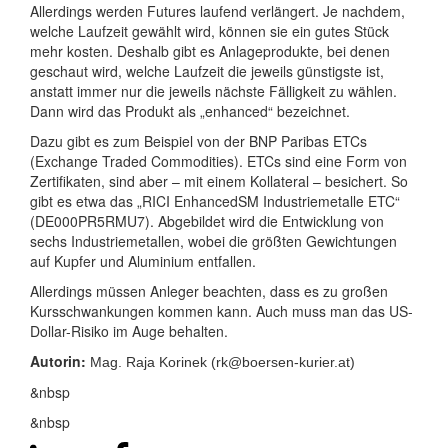
Allerdings werden Futures laufend verlängert. Je nachdem,
welche Laufzeit gewählt wird, können sie ein gutes Stück
mehr kosten. Deshalb gibt es Anlageprodukte, bei denen
geschaut wird, welche Laufzeit die jeweils günstigste ist,
anstatt immer nur die jeweils nächste Fälligkeit zu wählen.
Dann wird das Produkt als „enhanced“ bezeichnet.
Dazu gibt es zum Beispiel von der BNP Paribas ETCs
(Exchange Traded Commodities). ETCs sind eine Form von
Zertifikaten, sind aber – mit einem Kollateral – besichert. So
gibt es etwa das „RICI EnhancedSM Industriemetalle ETC“
(DE000PR5RMU7). Abgebildet wird die Entwicklung von
sechs Industriemetallen, wobei die größten Gewichtungen
auf Kupfer und Aluminium entfallen.
Allerdings müssen Anleger beachten, dass es zu großen
Kursschwankungen kommen kann. Auch muss man das US-
Dollar-Risiko im Auge behalten.
Autorin:
Mag. Raja Korinek (rk@boersen-kurier.at)
&nbsp
&nbsp