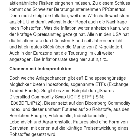
aktienähnliche Risiken eingehen müssen. Zu diesem Schluss
kommt das Schweizer Beratungsunternehmen PPCmetrics.
Denn meist steigt die Inflation, weil das Wirtschaftswachstum
anzieht. Und damit wächst in der Regel auch die Nachfrage
nach Rohstoffen. Was die Inflation weiter anheizen kann, wie
der kräftige Ölpreisanstieg gezeigt hat. Allein in den USA hat
die Inflationsrate den höchsten Stand seit Jahren erreicht
und ist ein gutes Stück über die Marke von 2 % geklettert.
Auch in der Eurozone hat die Teuerung im Juli weiter
angezogen. Die Inflationsrate stieg hier auf 2,1 %.
Chancen mit Indexprodukten
Doch welche Anlagechancen gibt es? Eine spesengünstige
Möglichkeit bieten Indexfonds, sogenannte ETFs (Exchange
Traded Funds). So gibt es zum Beispiel den „iShares
Diversified Commodity Swap UCITS ETF“ (ISIN:
IE00BDFL4P12). Dieser setzt auf den Bloomberg Commodity
Index, und dieser umfasst Futures auf 20 Rohstoffe, aus den
Bereichen Energie, Edelmetalle, Industriemetalle,
Lebendvieh und Agrarrohstoffe. Futures sind eine Form von
Derivaten, mit denen auf die künftige Preisentwicklung eines
Rohstoffes gesetzt wird.