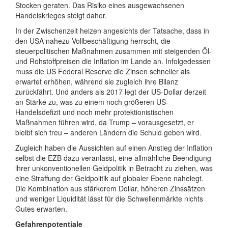
Stocken geraten. Das Risiko eines ausgewachsenen
Handelskrieges steigt daher.
In der Zwischenzeit heizen angesichts der Tatsache, dass in
den USA nahezu Vollbeschäftigung herrscht, die
steuerpolitischen Maßnahmen zusammen mit steigenden Öl-
und Rohstoffpreisen die Inflation im Lande an. Infolgedessen
muss die US Federal Reserve die Zinsen schneller als
erwartet erhöhen, während sie zugleich ihre Bilanz
zurückfährt. Und anders als 2017 legt der US-Dollar derzeit
an Stärke zu, was zu einem noch größeren US-
Handelsdefizit und noch mehr protektionistischen
Maßnahmen führen wird, da Trump – vorausgesetzt, er
bleibt sich treu – anderen Ländern die Schuld geben wird.
Zugleich haben die Aussichten auf einen Anstieg der Inflation
selbst die EZB dazu veranlasst, eine allmähliche Beendigung
ihrer unkonventionellen Geldpolitik in Betracht zu ziehen, was
eine Straffung der Geldpolitik auf globaler Ebene nahelegt.
Die Kombination aus stärkerem Dollar, höheren Zinssätzen
und weniger Liquidität lässt für die Schwellenmärkte nichts
Gutes erwarten.
Gefahrenpotentiale