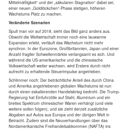
Mittelmäßigkeit“ und der „säkularen Stagnation“ dabei sei,
einer neuen „Goldlöckchen“-Phase stetigen, höheren
Wachstums Platz zu machen.
Veränderte Szenarien
Spult man vor auf 2018, sieht das Bild ganz anders aus.
Obwohl die Weltwirtschaft immer noch eine lauwarme
Expansion erlebt, verläuft das Wachstum nicht mehr
synchron. In der Eurozone, Großbritannien, Japan und einer
Anzahl fragiler Schwellenmärkte verlangsamt es sich. Und
während die US-amerikanische und die chinesische
Volkswirtschaft weiter wachsen, wird Erstere durch nicht
aufrecht zu erhaltende Steuerimpulse angetrieben.
Schlimmer noch: Der beträchtliche Anteil des durch China
und Amerika angetriebenen globalen Wachstums ist nun
durch einen eskalierenden Handelskrieg bedroht. Die Trump-
Regierung hat Einfuhrzölle auf Stahl, Aluminium und ein
breites Spektrum chinesischer Waren verhängt (und viele
weitere sollen folgen), und sie zieht derzeit zusätzliche
Abgaben auf Autos aus Europa und der übrigen Welt in
Betracht. Zudem sind die Neuverhandlungen über das
Nordamerikanische Freihandelsabkommen (NAFTA) ins