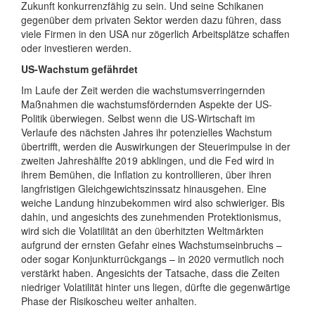
Zukunft konkurrenzfähig zu sein. Und seine Schikanen
gegenüber dem privaten Sektor werden dazu führen, dass
viele Firmen in den USA nur zögerlich Arbeitsplätze schaffen
oder investieren werden.
US-Wachstum gefährdet
Im Laufe der Zeit werden die wachstumsverringernden
Maßnahmen die wachstumsfördernden Aspekte der US-
Politik überwiegen. Selbst wenn die US-Wirtschaft im
Verlaufe des nächsten Jahres ihr potenzielles Wachstum
übertrifft, werden die Auswirkungen der Steuerimpulse in der
zweiten Jahreshälfte 2019 abklingen, und die Fed wird in
ihrem Bemühen, die Inflation zu kontrollieren, über ihren
langfristigen Gleichgewichtszinssatz hinausgehen. Eine
weiche Landung hinzubekommen wird also schwieriger. Bis
dahin, und angesichts des zunehmenden Protektionismus,
wird sich die Volatilität an den überhitzten Weltmärkten
aufgrund der ernsten Gefahr eines Wachstumseinbruchs –
oder sogar Konjunkturrückgangs – in 2020 vermutlich noch
verstärkt haben. Angesichts der Tatsache, dass die Zeiten
niedriger Volatilität hinter uns liegen, dürfte die gegenwärtige
Phase der Risikoscheu weiter anhalten.