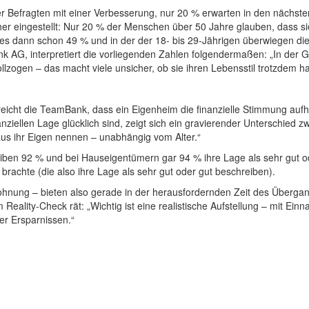
der Befragten mit einer Verbesserung, nur 20 % erwarten in den nächsten
cher eingestellt: Nur 20 % der Menschen über 50 Jahre glauben, dass si
 es dann schon 49 % und in der der 18- bis 29-Jährigen überwiegen di
 AG, interpretiert die vorliegenden Zahlen folgendermaßen: „In der 
llzogen – das macht viele unsicher, ob sie ihren Lebensstil trotzdem h
treicht die TeamBank, dass ein Eigenheim die finanzielle Stimmung auf
nanziellen Lage glücklich sind, zeigt sich ein gravierender Unterschied
us ihr Eigen nennen – unabhängig vom Alter.“
ben 92 % und bei Hauseigentümern gar 94 % ihre Lage als sehr gut o
 brachte (die also ihre Lage als sehr gut oder gut beschreiben).
hnung – bieten also gerade in der herausfordernden Zeit des Überga
zum Reality-Check rät: „Wichtig ist eine realistische Aufstellung – mit 
er Ersparnissen.“