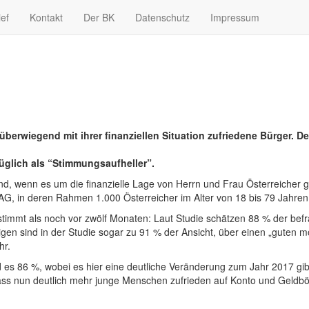
ief
Kontakt
Der BK
Datenschutz
Impressum
überwiegend mit ihrer finanziellen Situation zufriedene Bürger.
üglich als “Stimmungsaufheller”.
Trend, wenn es um die finanzielle Lage von Herrn und Frau Österreicher
 AG, in deren Rahmen 1.000 Österreicher im Alter von 18 bis 79 Jahren
stimmt als noch vor zwölf Monaten: Laut Studie schätzen 88 % der befrag
hrigen sind in der Studie sogar zu 91 % der Ansicht, über einen „guten
hr.
d es 86 %, wobei es hier eine deutliche Veränderung zum Jahr 2017 gib
dass nun deutlich mehr junge Menschen zufrieden auf Konto und Geldb