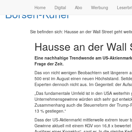
Home
Digital
Abo
Werbung
Leserbr
Sie befinden sich:
Hausse an der Wall Street geht weite
Hausse an der Wall S
Eine nachhaltige Trendwende am US-Aktienmarkt 
Frage der Zeit.
Das von nicht wenigen Beobachtern seit längerem an
500 erst im August einen neuen Höchststand. Seitde
Experten dennoch nicht aus. Im Gegenteil: der Aufs
„Das fundamentale Umfeld ist in den USA weiterhin 
Unternehmensgewinne würden sich sehr gut entwickel
Zusammenhang auch die Steuerreform der Trump-Reg
13 % gestiegen.“
Dass der US-Aktienmarkt mittlerweile extrem teuer b
Gewinne aktuell mit einem KGV von 16,8 x bewertet i
Auslöser einer Korrektur“, sagt er. In die gleiche K