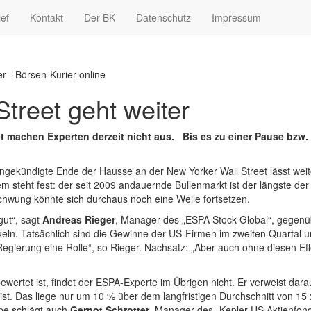
ief
Kontakt
Der BK
Datenschutz
Impressum
r - Börsen-Kurier online
treet geht weiter
machen Experten derzeit nicht aus. Bis es zu einer Pause bzw. K
gekündigte Ende der Hausse an der New Yorker Wall Street lässt weite
m steht fest: der seit 2009 andauernde Bullenmarkt ist der längste d
chwung könnte sich durchaus noch eine Weile fortsetzen.
gut“, sagt
Andreas Rieger
, Manager des „ESPA Stock Global“, gegen
n. Tatsächlich sind die Gewinne der US-Firmen im zweiten Quartal um 
ierung eine Rolle“, so Rieger. Nachsatz: „Aber auch ohne diesen Ef
ewertet ist, findet der ESPA-Experte im Übrigen nicht. Er verweist dar
st. Das liege nur um 10 % über dem langfristigen Durchschnitt von 15 x
erbe schlägt auch
Gernot Schrotter
, Manager des „Kepler US Aktienfo