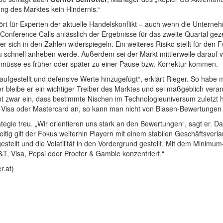
g des Marktes kein Hindernis.“
rt für Experten der aktuelle Handelskonflikt – auch wenn die Unterneh
 Conference Calls anlässlich der Ergebnisse für das zweite Quartal geze
er sich in den Zahlen widerspiegeln. Ein weiteres Risiko stellt für den 
zu schnell anheben werde. Außerdem sei der Markt mittlerweile darauf 
gs müsse es früher oder später zu einer Pause bzw. Korrektur kommen.
ufgestellt und defensive Werte hinzugefügt“, erklärt Rieger. So habe
eibe er ein wichtiger Treiber des Marktes und sei maßgeblich verant
mt zwar ein, dass bestimmte Nischen im Technologieuniversum zuletzt 
, Visa oder Mastercard an, so kann man nicht von Blasen-Bewertungen 
rategie treu. „Wir orientieren uns stark an den Bewertungen“, sagt er
hzeitig gilt der Fokus weiterhin Playern mit einem stabilen Geschäftsve
ellt und die Volatilität in den Vordergrund gestellt. Mit dem Minimum
, Visa, Pepsi oder Procter & Gamble konzentriert.“
r.at)