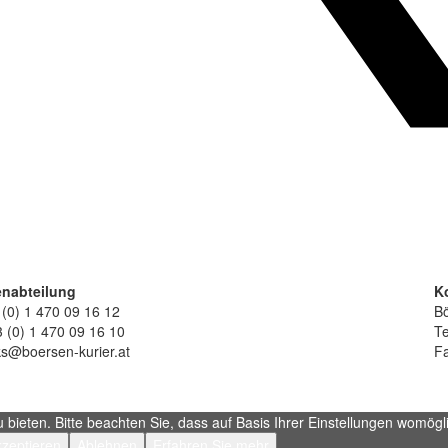
nabteilung
K
 (0) 1 470 09 16 12
Bö
 (0) 1 470 09 16 10
Te
ks@boersen-kurier.at
Fa
ieten. Bitte beachten Sie, dass auf Basis Ihrer Einstellungen womöglic
zeptieren
Ablehnen
Erfahren Sie mehr