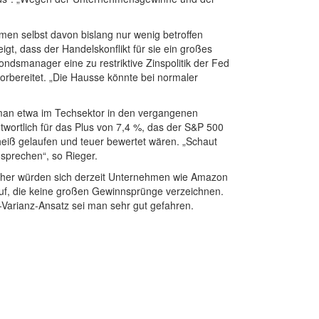
men selbst davon bislang nur wenig betroffen
igt, dass der Handelskonflikt für sie ein großes
Fondsmanager eine zu restriktive Zinspolitik der Fed
vorbereitet. „Die Hausse könnte bei normaler
 man etwa im Techsektor in den vergangenen
wortlich für das Plus von 7,4 %, das der S&P 500
heiß gelaufen und teuer bewertet wären. „Schaut
sprechen“, so Rieger.
. Daher würden sich derzeit Unternehmen wie Amazon
rlauf, die keine großen Gewinnsprünge verzeichnen.
-Varianz-Ansatz sei man sehr gut gefahren.