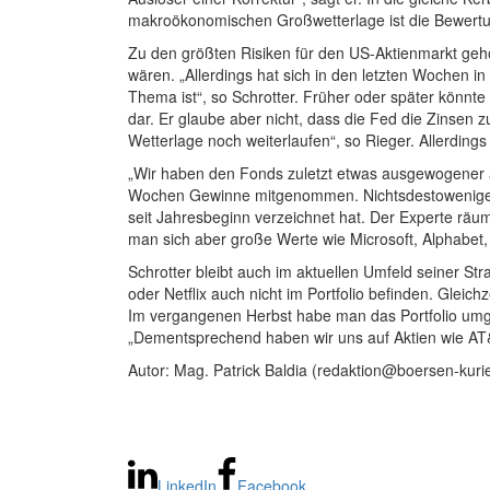
makroökonomischen Großwetterlage ist die Bewertun
Zu den größten Risiken für den US-Aktienmarkt gehö
wären. „Allerdings hat sich in den letzten Wochen in
Thema ist“, so Schrotter. Früher oder später könnte 
dar. Er glaube aber nicht, dass die Fed die Zinsen 
Wetterlage noch weiterlaufen“, so Rieger. Allerdin
„Wir haben den Fonds zuletzt etwas ausgewogener a
Wochen Gewinne mitgenommen. Nichtsdestoweniger bl
seit Jahresbeginn verzeichnet hat. Der Experte räu
man sich aber große Werte wie Microsoft, Alphabet
Schrotter bleibt auch im aktuellen Umfeld seiner St
oder Netflix auch nicht im Portfolio befinden. Gleic
Im vergangenen Herbst habe man das Portfolio umgest
„Dementsprechend haben wir uns auf Aktien wie AT&T
Autor: Mag. Patrick Baldia (redaktion@boersen-kurie
LinkedIn
Facebook