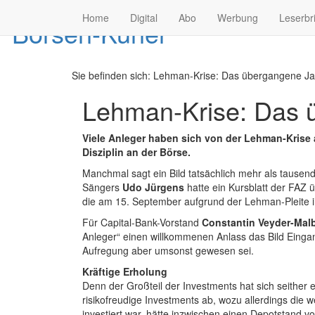
Home
Digital
Abo
Werbung
Leserbr
Sie befinden sich:
Lehman-Krise: Das übergangene Jah
Lehman-Krise: Das 
Viele Anleger haben sich von der Lehman-Krise
Disziplin an der Börse.
Manchmal sagt ein Bild tatsächlich mehr als tausen
Sängers
Udo Jürgens
hatte ein Kursblatt der FAZ 
die am 15. September aufgrund der Lehman-Pleite i
Für Capital-Bank-Vorstand
Constantin Veyder-Mal
Anleger“ einen willkommenen Anlass das Bild Eingang
Aufregung aber umsonst gewesen sei.
Kräftige Erholung
Denn der Großteil der Investments hat sich seither e
risikofreudige Investments ab, wozu allerdings die
investiert war, hätte inzwischen einen Depotstand v