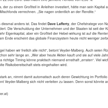
 der zu einem Großteil in Anleihen investiert, hätte man sein Kapital 
 Mischfonds verrechnen. „Sie nagen ordentlich an der Rendite.“
 diesmal anders ist. Das findet
Dave Lafferty
, der Chefstratege von Na
t. Die Verschuldung der Unternehmen und der Staaten ist seit der Kri
mehr Eigenkapital, aber ein Großteil der Hebel-wirkung ist auf die Re
 am Ende erscheint das globale Finanzsystem heute nicht weniger zerbr
lkugel haben wir freilich alle nicht“, betont Veyder-Malberg. Auch seien
chon sehr lange an. „Wer aber heute Aktien kauft und sie auf viele Jahr
 richtige Timing könne praktisch niemand ernsthaft „erraten“. Viel wi
te Risikobereitschaft stets eingehalten wird.
stark an, nimmt damit automatisch auch deren Gewichtung im Portfolio
mahnt Veyder-Malberg sich nicht verleiten zu lassen. Denn sonst könnt
er.at)