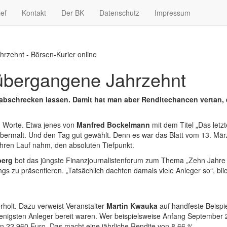
ief
Kontakt
Der BK
Datenschutz
Impressum
rzehnt - Börsen-Kurier online
übergangene Jahrzehnt
 abschrecken lassen. Damit hat man aber Renditechancen vertan,
d Worte. Etwa jenes von
Manfred Bockelmann
mit dem Titel „Das let
übermalt. Und den Tag gut gewählt. Denn es war das Blatt vom 13. März
hren Lauf nahm, den absoluten Tiefpunkt.
berg
bot das jüngste Finanzjournalistenforum zum Thema „Zehn Jahre
s zu präsentieren. „Tatsächlich dachten damals viele Anleger so“, bli
rholt. Dazu verweist Veranstalter
Martin Kwauka
auf handfeste Beispie
 wenigsten Anleger bereit waren. Wer beispielsweise Anfang September 
on 22.960 Euro. Das macht eine jährliche Rendite von 8,66 %.