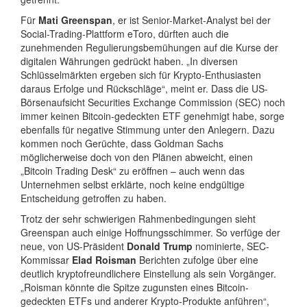
Für
Mati Greenspan
, er ist Senior-Market-Analyst bei der
Social-Trading-Plattform eToro, dürften auch die
zunehmenden Regulierungsbemühungen auf die Kurse der
digitalen Währungen gedrückt haben. „In diversen
Schlüsselmärkten ergeben sich für Krypto-Enthusiasten
daraus Erfolge und Rückschläge“, meint er. Dass die US-
Börsenaufsicht Securities Exchange Commission (SEC) noch
immer keinen Bitcoin-gedeckten ETF genehmigt habe, sorge
ebenfalls für negative Stimmung unter den Anlegern. Dazu
kommen noch Gerüchte, dass Goldman Sachs
möglicherweise doch von den Plänen abweicht, einen
„Bitcoin Trading Desk“ zu eröffnen – auch wenn das
Unternehmen selbst erklärte, noch keine endgültige
Entscheidung getroffen zu haben.
Trotz der sehr schwierigen Rahmenbedingungen sieht
Greenspan auch einige Hoffnungsschimmer. So verfüge der
neue, von US-Präsident
Donald Trump
nominierte, SEC-
Kommissar
Elad Roisman
Berichten zufolge über eine
deutlich kryptofreundlichere Einstellung als sein Vorgänger.
„Roisman könnte die Spitze zugunsten eines Bitcoin-
gedeckten ETFs und anderer Krypto-Produkte anführen“,