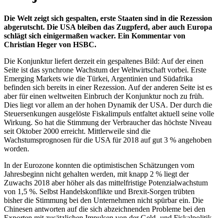
Die Welt zeigt sich gespalten, erste Staaten sind in die Rezession
abgerutscht. Die USA bleiben das Zugpferd, aber auch Europa
schlägt sich einigermaßen wacker. Ein Kommentar von
Christian Heger von HSBC.
Die Konjunktur liefert derzeit ein gespaltenes Bild: Auf der einen
Seite ist das synchrone Wachstum der Weltwirtschaft vorbei. Erste
Emerging Markets wie die Türkei, Argentinien und Südafrika
befinden sich bereits in einer Rezession. Auf der anderen Seite ist es
aber für einen weltweiten Einbruch der Konjunktur noch zu früh.
Dies liegt vor allem an der hohen Dynamik der USA. Der durch die
Steuersenkungen ausgelöste Fiskalimpuls entfaltet aktuell seine volle
Wirkung. So hat die Stimmung der Verbraucher das höchste Niveau
seit Oktober 2000 erreicht. Mittlerweile sind die
Wachstumsprognosen für die USA für 2018 auf gut 3 % angehoben
worden.
In der Eurozone konnten die optimistischen Schätzungen vom
Jahresbeginn nicht gehalten werden, mit knapp 2 % liegt der
Zuwachs 2018 aber höher als das mittelfristige Potenzialwachstum
von 1,5 %. Selbst Handelskonflikte und Brexit-Sorgen trübten
bisher die Stimmung bei den Unternehmen nicht spürbar ein. Die
Chinesen antworten auf die sich abzeichnenden Probleme bei den
Exporten mit zusätzlichen Impulsen von der Geld- und Fiskalpolitik.