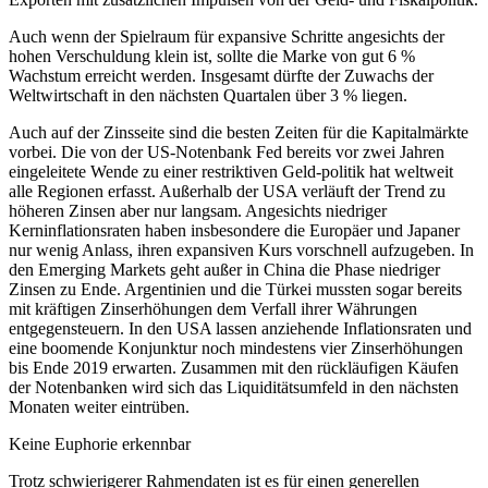
Auch wenn der Spielraum für expansive Schritte angesichts der
hohen Verschuldung klein ist, sollte die Marke von gut 6 %
Wachstum erreicht werden. Insgesamt dürfte der Zuwachs der
Weltwirtschaft in den nächsten Quartalen über 3 % liegen.
Auch auf der Zinsseite sind die besten Zeiten für die Kapitalmärkte
vorbei. Die von der US-Notenbank Fed bereits vor zwei Jahren
eingeleitete Wende zu einer restriktiven Geld-politik hat weltweit
alle Regionen erfasst. Außerhalb der USA verläuft der Trend zu
höheren Zinsen aber nur langsam. Angesichts niedriger
Kerninflationsraten haben insbesondere die Europäer und Japaner
nur wenig Anlass, ihren expansiven Kurs vorschnell aufzugeben. In
den Emerging Markets geht außer in China die Phase niedriger
Zinsen zu Ende. Argentinien und die Türkei mussten sogar bereits
mit kräftigen Zinserhöhungen dem Verfall ihrer Währungen
entgegensteuern. In den USA lassen anziehende Inflationsraten und
eine boomende Konjunktur noch mindestens vier Zinserhöhungen
bis Ende 2019 erwarten. Zusammen mit den rückläufigen Käufen
der Notenbanken wird sich das Liquiditätsumfeld in den nächsten
Monaten weiter eintrüben.
Keine Euphorie erkennbar
Trotz schwierigerer Rahmendaten ist es für einen generellen