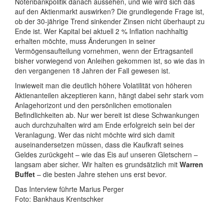
Notenbankpolitik danach aussehen, und wie wird sich das
auf den Aktienmarkt auswirken? Die grundlegende Frage ist,
ob der 30-jährige Trend sinkender Zinsen nicht überhaupt zu
Ende ist. Wer Kapital bei aktuell 2 % Inflation nachhaltig
erhalten möchte, muss Änderungen in seiner
Vermögensaufteilung vornehmen, wenn der Ertragsanteil
bisher vorwiegend von Anleihen gekommen ist, so wie das in
den vergangenen 18 Jahren der Fall gewesen ist.
Inwieweit man die deutlich höhere Volatilität von höheren
Aktienanteilen akzeptieren kann, hängt dabei sehr stark vom
Anlagehorizont und den persönlichen emotionalen
Befindlichkeiten ab. Nur wer bereit ist diese Schwankungen
auch durchzuhalten wird am Ende erfolgreich sein bei der
Veranlagung. Wer das nicht möchte wird sich damit
auseinandersetzen müssen, dass die Kaufkraft seines
Geldes zurückgeht – wie das Eis auf unseren Gletschern –
langsam aber sicher. Wir halten es grundsätzlich mit
Warren
Buffet
– die besten Jahre stehen uns erst bevor.
Das Interview führte Marius Perger
Foto: Bankhaus Krentschker