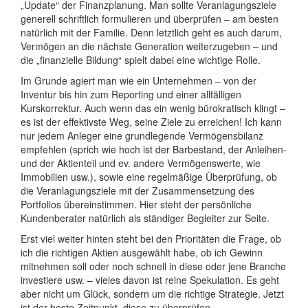
„Update“ der Finanzplanung. Man sollte Veranlagungsziele
generell schriftlich formulieren und überprüfen – am besten
natürlich mit der Familie. Denn letztlich geht es auch darum,
Vermögen an die nächste Generation weiterzugeben – und
die „finanzielle Bildung“ spielt dabei eine wichtige Rolle.
Im Grunde agiert man wie ein Unternehmen – von der
Inventur bis hin zum Reporting und einer allfälligen
Kurskorrektur. Auch wenn das ein wenig bürokratisch klingt –
es ist der effektivste Weg, seine Ziele zu erreichen! Ich kann
nur jedem Anleger eine grundlegende Vermögensbilanz
empfehlen (sprich wie hoch ist der Barbestand, der Anleihen-
und der Aktienteil und ev. andere Vermögenswerte, wie
Immobilien usw.), sowie eine regelmäßige Überprüfung, ob
die Veranlagungsziele mit der Zusammensetzung des
Portfolios übereinstimmen. Hier steht der persönliche
Kundenberater natürlich als ständiger Begleiter zur Seite.
Erst viel weiter hinten steht bei den Prioritäten die Frage, ob
ich die richtigen Aktien ausgewählt habe, ob ich Gewinn
mitnehmen soll oder noch schnell in diese oder jene Branche
investiere usw. – vieles davon ist reine Spekulation. Es geht
aber nicht um Glück, sondern um die richtige Strategie. Jetzt
ist der beste Zeitpunkt, diese zu überprüfen.