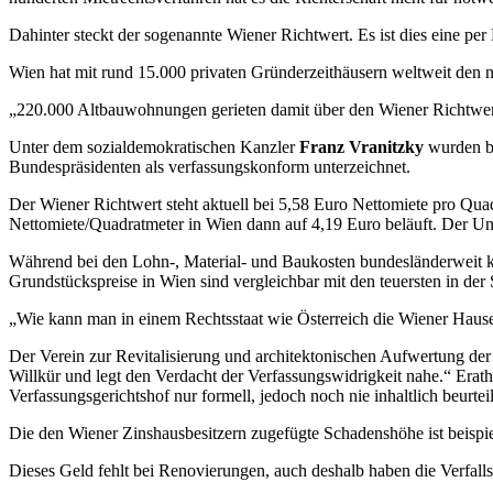
Dahinter steckt der sogenannte Wiener Richtwert. Es ist dies eine pe
Wien hat mit rund 15.000 privaten Gründerzeithäusern weltweit den 
„220.000 Altbauwohnungen gerieten damit über den Wiener Richtwert 
Unter dem sozialdemokratischen Kanzler
Franz Vranitzky
wurden b
Bundespräsidenten als verfassungskonform unterzeichnet.
Der Wiener Richtwert steht aktuell bei 5,58 Euro Nettomiete pro Qua
Nettomiete/Quadratmeter in Wien dann auf 4,19 Euro beläuft. Der Un
Während bei den Lohn-, Material- und Baukosten bundesländerweit kei
Grundstückspreise in Wien sind vergleichbar mit den teuersten in de
„Wie kann man in einem Rechtsstaat wie Österreich die Wiener Haus
Der Verein zur Revitalisierung und architektonischen Aufwertung der
Willkür und legt den Verdacht der Verfassungswidrigkeit nahe.“ Erat
Verfassungsgerichtshof nur formell, jedoch noch nie inhaltlich beurtei
Die den Wiener Zinshausbesitzern zugefügte Schadenshöhe ist beispie
Dieses Geld fehlt bei Renovierungen, auch deshalb haben die Verfall