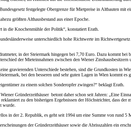
r Bundesgesetz festgelegte Obergrenze für Mietpreise in Altbauten mit 
nahezu größten Althausbestand aus einer Epoche.
in die Knochenmühle der Politik“, konstatiert Erath.
undesländerweise unterschiedlich hohe Richtwerte im Richtwertgesetz 
dratmeter, in der Steiermark hingegen bei 7,70 Euro. Dazu kommt bei b
terschied der Mieteinnahmen zwischen den Wiener Zinshausbesitzern un
ne gravierenden Unterschiede bestehen, sind die Grundkosten in Wien s
r Steiermark, bei den besseren und sehr guten Lagen in Wien kommt es 
eigentümer zu einem solchen Sonderopfer zwingen?“ beklagt Erath.
 Wiener Gründerzeithäuser betont daher schon seit Jahren: „Eine Einna
h reklamiert zu den bisherigen Ergebnissen der Höchstrichter, dass der
lt wurde.
llos in der 2. Republik, es geht seit 1994 um eine Summe von rund 5 
serscheinungen der Gründerzeithäuser sowie die Abrisszahlen ein ersc