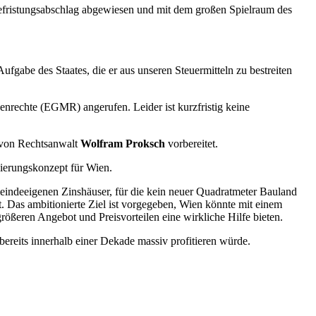
efristungsabschlag abgewiesen und mit dem großen Spielraum des
ufgabe des Staates, die er aus unseren Steuermitteln zu bestreiten
nrechte (EGMR) angerufen. Leider ist kurzfristig keine
t von Rechtsanwalt
Wolfram Proksch
vorbereitet.
ierungskonzept für Wien.
indeeigenen Zinshäuser, für die kein neuer Quadratmeter Bauland
rt. Das ambitionierte Ziel ist vorgegeben, Wien könnte mit einem
ßeren Angebot und Preisvorteilen eine wirkliche Hilfe bieten.
reits innerhalb einer Dekade massiv profitieren würde.