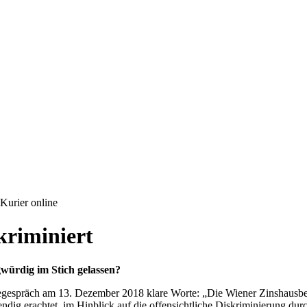
-Kurier online
kriminiert
würdig im Stich gelassen?
egespräch am 13. Dezember 2018 klare Worte: „Die Wiener Zinshausbesi
wendig erachtet, im Hinblick auf die offensichtliche Diskriminierung d