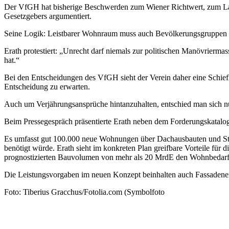
Der VfGH hat bisherige Beschwerden zum Wiener Richtwert, zum Lag
Gesetzgebers argumentiert.
Seine Logik: Leistbarer Wohnraum muss auch Bevölkerungsgruppen 
Erath protestiert: „Unrecht darf niemals zur politischen Manövriermas
hat.“
Bei den Entscheidungen des VfGH sieht der Verein daher eine Schief
Entscheidung zu erwarten.
Auch um Verjährungsansprüche hintanzuhalten, entschied man sich n
Beim Pressegespräch präsentierte Erath neben dem Forderungskatalo
Es umfasst gut 100.000 neue Wohnungen über Dachausbauten und Sto
benötigt würde. Erath sieht im konkreten Plan greifbare Vorteile für d
prognostizierten Bauvolumen von mehr als 20 MrdE den Wohnbedarf de
Die Leistungsvorgaben im neuen Konzept beinhalten auch Fassadenern
Foto: Tiberius Gracchus/Fotolia.com (Symbolfoto