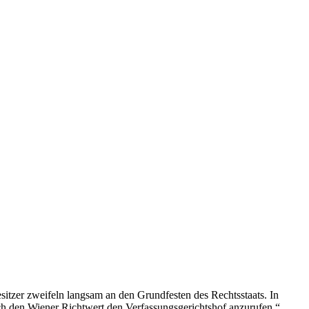
tzer zweifeln langsam an den Grundfesten des Rechtsstaats. In
urch den Wiener Richtwert den Verfassungsgerichtshof anzurufen.“