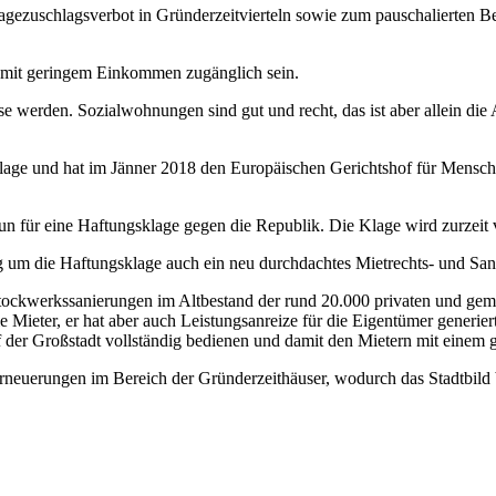
ezuschlagsverbot in Gründerzeitvierteln sowie zum pauschalierten B
mit geringem Einkommen zugänglich sein.
se werden. Sozialwohnungen sind gut und recht, das ist aber allein die A
lage und hat im Jänner 2018 den Europäischen Gerichtshof für Mensche
un für eine Haftungsklage gegen die Republik. Die Klage wird zurzei
g um die Haftungsklage auch ein neu durchdachtes Mietrechts- und San
ckwerkssanierungen im Altbestand der rund 20.000 privaten und geme
ie Mieter, er hat aber auch Leistungsanreize für die Eigentümer generie
r Großstadt vollständig bedienen und damit den Mietern mit einem grö
euerungen im Bereich der Gründerzeithäuser, wodurch das Stadtbild be