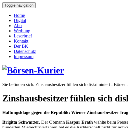
Toggle navigation
Home
Digital
Abo
Werbung
Leserbrief
Kontakt
Der BK
Datenschutz
Impressum
Sie befinden sich:
Zinshausbesitzer fühlen sich diskriminiert - Börsen
Zinshausbesitzer fühlen sich dis
Haftungsklage gegen die Republik: Wiener Zinshausbesitzer frag
Brigitta Schwarzer.
Der Obmann
Kaspar Erath
wählte beim Press
hunderten Mietrechtsverfahren hat es die Richterschaft nicht für not