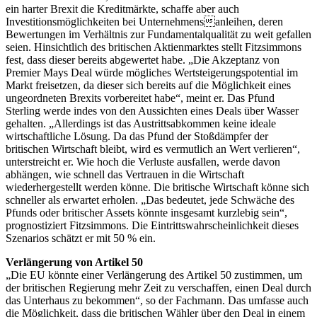
ein harter Brexit die Kreditmärkte, schaffe aber auch
Investitionsmöglichkeiten bei Unternehmensanleihen, deren
Bewertungen im Verhältnis zur Fundamentalqualität zu weit gefallen
seien. Hinsichtlich des britischen Aktienmarktes stellt Fitzsimmons
fest, dass dieser bereits abgewertet habe. „Die Akzeptanz von
Premier Mays Deal würde mögliches Wertsteigerungspotential im
Markt freisetzen, da dieser sich bereits auf die Möglichkeit eines
ungeordneten Brexits vorbereitet habe“, meint er. Das Pfund
Sterling werde indes von den Aussichten eines Deals über Wasser
gehalten. „Allerdings ist das Austrittsabkommen keine ideale
wirtschaftliche Lösung. Da das Pfund der Stoßdämpfer der
britischen Wirtschaft bleibt, wird es vermutlich an Wert verlieren“,
unterstreicht er. Wie hoch die Verluste ausfallen, werde davon
abhängen, wie schnell das Vertrauen in die Wirtschaft
wiederhergestellt werden könne. Die britische Wirtschaft könne sich
schneller als erwartet erholen. „Das bedeutet, jede Schwäche des
Pfunds oder britischer Assets könnte insgesamt kurzlebig sein“,
prognostiziert Fitzsimmons. Die Eintrittswahrscheinlichkeit dieses
Szenarios schätzt er mit 50 % ein.
Verlängerung von Artikel 50
„Die EU könnte einer Verlängerung des Artikel 50 zustimmen, um
der britischen Regierung mehr Zeit zu verschaffen, einen Deal durch
das Unterhaus zu bekommen“, so der Fachmann. Das umfasse auch
die Möglichkeit, dass die britischen Wähler über den Deal in einem