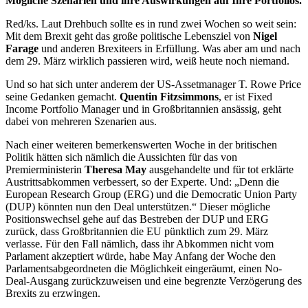
Mögliche Szenarien und ihre Auswirkungen auf Ihre Portfolios.
Red/ks. Laut Drehbuch sollte es in rund zwei Wochen so weit sein:
Mit dem Brexit geht das große politische Lebensziel von
Nigel
Farage
und anderen Brexiteers in Erfüllung. Was aber am und nach
dem 29. März wirklich passieren wird, weiß heute noch niemand.
Und so hat sich unter anderem der US-Assetmanager T. Rowe Price
seine Gedanken gemacht.
Quentin Fitzsimmons
, er ist Fixed
Income Portfolio Manager und in Großbritannien ansässig, geht
dabei von mehreren Szenarien aus.
Nach einer weiteren bemerkenswerten Woche in der britischen
Politik hätten sich nämlich die Aussichten für das von
Premierministerin
Theresa
May
ausgehandelte und für tot erklärte
Austrittsabkommen verbessert, so der Experte. Und: „Denn die
European Research Group (ERG) und die Democratic Union Party
(DUP) könnten nun den Deal unterstützen.“ Dieser mögliche
Positionswechsel gehe auf das Bestreben der DUP und ERG
zurück, dass Großbritannien die EU pünktlich zum 29. März
verlasse. Für den Fall nämlich, dass ihr Abkommen nicht vom
Parlament akzeptiert würde, habe May Anfang der Woche den
Parlamentsabgeordneten die Möglichkeit eingeräumt, einen No-
Deal-Ausgang zurückzuweisen und eine begrenzte Verzögerung des
Brexits zu erzwingen.