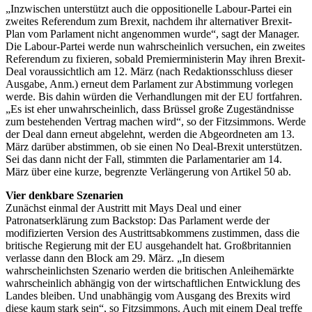
„Inzwischen unterstützt auch die oppositionelle Labour-Partei ein
zweites Referendum zum Brexit, nachdem ihr alternativer Brexit-
Plan vom Parlament nicht angenommen wurde“, sagt der Manager.
Die Labour-Partei werde nun wahrscheinlich versuchen, ein zweites
Referendum zu fixieren, sobald Premierministerin May ihren Brexit-
Deal voraussichtlich am 12. März (nach Redaktionsschluss dieser
Ausgabe, Anm.) erneut dem Parlament zur Abstimmung vorlegen
werde. Bis dahin würden die Verhandlungen mit der EU fortfahren.
„Es ist eher unwahrscheinlich, dass Brüssel große Zugeständnisse
zum bestehenden Vertrag machen wird“, so der Fitzsimmons. Werde
der Deal dann erneut abgelehnt, werden die Abgeordneten am 13.
März darüber abstimmen, ob sie einen No Deal-Brexit unterstützen.
Sei das dann nicht der Fall, stimmten die Parlamentarier am 14.
März über eine kurze, begrenzte Verlängerung von Artikel 50 ab.
Vier denkbare Szenarien
Zunächst einmal der Austritt mit Mays Deal und einer
Patronatserklärung zum Backstop: Das Parlament werde der
modifizierten Version des Austrittsabkommens zustimmen, dass die
britische Regierung mit der EU ausgehandelt hat. Großbritannien
verlasse dann den Block am 29. März. „In diesem
wahrscheinlichsten Szenario werden die britischen Anleihemärkte
wahrscheinlich abhängig von der wirtschaftlichen Entwicklung des
Landes bleiben. Und unabhängig vom Ausgang des Brexits wird
diese kaum stark sein“, so Fitzsimmons. Auch mit einem Deal treffe