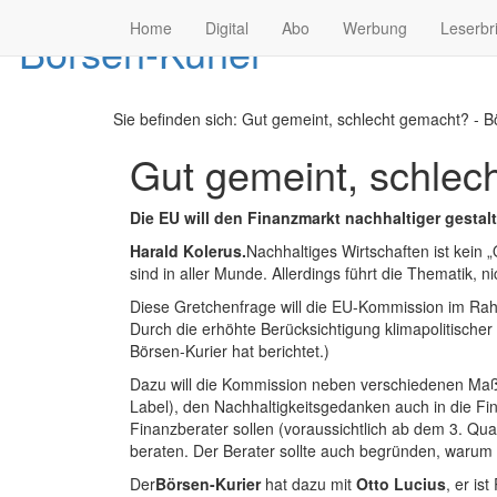
Home
Digital
Abo
Werbung
Leserbr
Sie befinden sich:
Gut gemeint, schlecht gemacht? - Bö
Gut gemeint, schlec
Die EU will den Finanzmarkt nachhaltiger gestalte
Harald Kolerus.
Nachhaltiges Wirtschaften ist kein
sind in aller Munde. Allerdings führt die Thematik, n
Diese Gretchenfrage will die EU-Kommission im Rahm
Durch die erhöhte Berücksichtigung klimapolitischer 
Börsen-Kurier hat berichtet.)
Dazu will die Kommission neben verschiedenen Maß
Label), den Nachhaltigkeitsgedanken auch in die Fin
Finanzberater sollen (voraussichtlich ab dem 3. Qua
beraten. Der Berater sollte auch begründen, warum s
Der
Börsen-Kurier
hat dazu mit
Otto Lucius
, er is