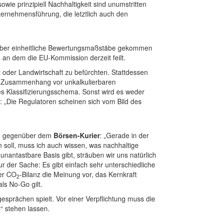
ie prinzipiell Nachhaltigkeit sind unumstritten
ternehmensführung, die letztlich auch den
ng über einheitliche Bewertungsmaßstäbe gekommen
, an dem die EU-Kommission derzeit feilt.
 oder Landwirtschaft zu befürchten. Stattdessen
sem Zusammenhang vor unkalkulierbaren
es Klassifizierungsschema. Sonst wird es weder
z: „Die Regulatoren scheinen sich vom Bild des
KO, gegenüber dem
Börsen-Kurier
: „Gerade in der
soll, muss ich auch wissen, was nachhaltige
unantastbare Basis gibt, sträuben wir uns natürlich
atur der Sache: Es gibt einfach sehr unterschiedliche
rer CO
-Bilanz die Meinung vor, das Kernkraft
2
ls No-Go gilt.
sprächen spielt. Vor einer Verpflichtung muss die
“ stehen lassen.