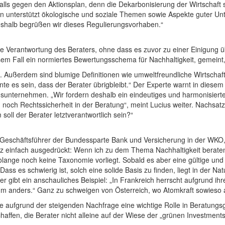
ls gegen den Aktionsplan, denn die Dekarbonisierung der Wirtschaft sow
en unterstützt ökologische und soziale Themen sowie Aspekte guter Un
 Deshalb begrüßen wir dieses Regulierungsvorhaben.“
gslose Verantwortung des Beraters, ohne dass es zuvor zu einer Einigu
esem Fall ein normiertes Bewertungsschema für Nachhaltigkeit, gemeint
 Außerdem sind blumige Definitionen wie umweltfreundliche Wirtschaft
te es sein, dass der Berater übrigbleibt.“ Der Experte warnt in die
ngsunternehmen. „Wir fordern deshalb ein eindeutiges und harmonisiert
, noch Rechtssicherheit in der Beratung“, meint Lucius weiter. Nachsat
ll der Berater letztverantwortlich sein?“
er Geschäftsführer der Bundessparte Bank und Versicherung in der W
 einfach ausgedrückt: Wenn ich zu dem Thema Nachhaltigkeit beraten 
solange noch keine Taxonomie vorliegt. Sobald es aber eine gültige und 
 Dass es schwierig ist, solch eine solide Basis zu finden, liegt in der N
r gibt ein anschauliches Beispiel: „In Frankreich herrscht aufgrund ih
rum anders.“ Ganz zu schweigen von Österreich, wo Atomkraft sowieso a
 aufgrund der steigenden Nachfrage eine wichtige Rolle in Beratungsge
affen, die Berater nicht alleine auf der Wiese der „grünen Investments