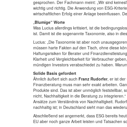
gesprochen. Der Fachmann meint: „Wir sind keinesfal
wichtig und richtig. Die Anwendung von ESG-Kriteri
wirtschaftlichen Erfolg einer Anlage beeinflussen.
„
Blumige“ Worte
Was Lucius allerdings kritisiert, ist die bedingun
ist. Damit ist die sogenannte Taxonomie, also in di
Lucius: „Die Taxonomie ist aber noch unausgegoren.
müssen harte Fakten auf den Tisch, ohne diese könn
Haftungsrisiken für Berater und Finanzdienstleistu
Klarheit und Vergleichbarkeit für Verbraucher geben
mündigen Investors verabschiedet zu haben. Warum so
Solide Basis gefordert
Ähnlich äußert sich auch
Franz Rudorfer
, er ist d
Finanzberatung muss man sehr exakt arbeiten. Ganz
Produkte sind. Das ist aber unmöglich feststellbar, 
nicht, Nachhaltigkeit in die Beratung zu integrieren.“
Ansätze zum Verständnis von Nachhaltigkeit. Rudorfe
nachhaltig ist; in Deutschland sieht man das wiede
Abschließend sei angemerkt, dass ESG bereits heute
EU aber noch ganze Arbeit leisten und Tatsachen sch