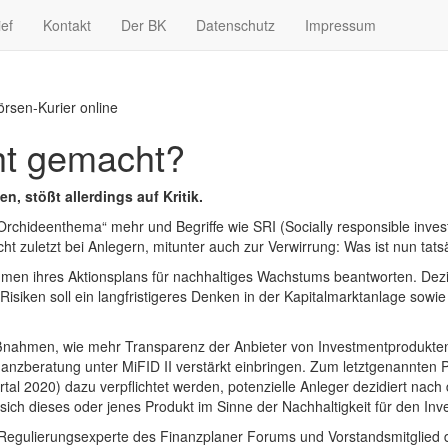
ief
Kontakt
Der BK
Datenschutz
Impressum
rsen-Kurier online
ht gemacht?
n, stößt allerdings auf Kritik.
 „Orchideenthema“ mehr und Begriffe wie SRI (Socially responsible inve
icht zuletzt bei Anlegern, mitunter auch zur Verwirrung: Was ist nun tat
en ihres Aktionsplans für nachhaltiges Wachstums beantworten. Dezidi
Risiken soll ein langfristigeres Denken in der Kapitalmarktanlage sowie
nahmen, wie mehr Transparenz der Anbieter von Investmentprodukten 
anzberatung unter MiFID II verstärkt einbringen. Zum letztgenannten P
rtal 2020) dazu verpflichtet werden, potenzielle Anleger dezidiert na
ich dieses oder jenes Produkt im Sinne der Nachhaltigkeit für den Inve
t Regulierungsexperte des Finanzplaner Forums und Vorstandsmitglied 