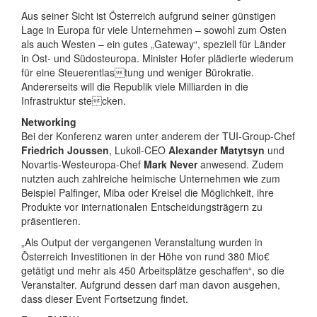
Aus seiner Sicht ist Österreich aufgrund seiner günstigen
Lage in Europa für viele Unternehmen – sowohl zum Osten
als auch Westen – ein gutes „Gateway“, speziell für Länder
in Ost- und Südosteuropa. Minister Hofer plädierte wiederum
für eine Steuerentlastung und weniger Bürokratie.
Andererseits will die Republik viele Milliarden in die
Infrastruktur stecken.
Networking
Bei der Konferenz waren unter anderem der TUI-Group-Chef
Friedrich Joussen
, Lukoil-CEO
Alexander Matytsyn
und
Novartis-Westeuropa-Chef
Mark Never
anwesend. Zudem
nutzten auch zahlreiche heimische Unternehmen wie zum
Beispiel Palfinger, Miba oder Kreisel die Möglichkeit, ihre
Produkte vor internationalen Entscheidungsträgern zu
präsentieren.
„Als Output der vergangenen Veranstaltung wurden in
Österreich Investitionen in der Höhe von rund 380 Mio€
getätigt und mehr als 450 Arbeitsplätze geschaffen“, so die
Veranstalter. Aufgrund dessen darf man davon ausgehen,
dass dieser Event Fortsetzung findet.