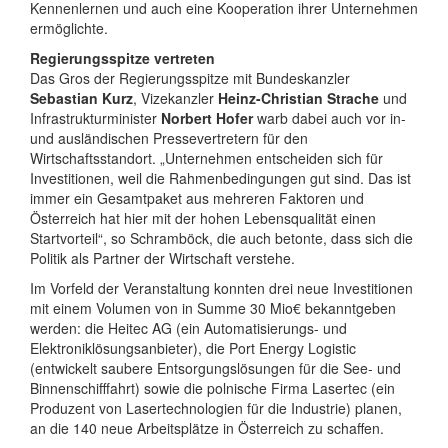
Kennenlernen und auch eine Kooperation ihrer Unternehmen
ermöglichte.
Regierungsspitze vertreten
Das Gros der Regierungsspitze mit Bundeskanzler
Sebastian Kurz
, Vizekanzler
Heinz-Christian Strache
und
Infrastrukturminister
Norbert Hofer
warb dabei auch vor in-
und ausländischen Pressevertretern für den
Wirtschaftsstandort. „Unternehmen entscheiden sich für
Investitionen, weil die Rahmenbedingungen gut sind. Das ist
immer ein Gesamtpaket aus mehreren Faktoren und
Österreich hat hier mit der hohen Lebensqualität einen
Startvorteil“, so Schramböck, die auch betonte, dass sich die
Politik als Partner der Wirtschaft verstehe.
Im Vorfeld der Veranstaltung konnten drei neue Investitionen
mit einem Volumen von in Summe 30 Mio€ bekanntgeben
werden: die Heitec AG (ein Automatisierungs- und
Elektroniklösungsanbieter), die Port Energy Logistic
(entwickelt saubere Entsorgungslösungen für die See- und
Binnenschifffahrt) sowie die polnische Firma Lasertec (ein
Produzent von Lasertechnologien für die Industrie) planen,
an die 140 neue Arbeitsplätze in Österreich zu schaffen.