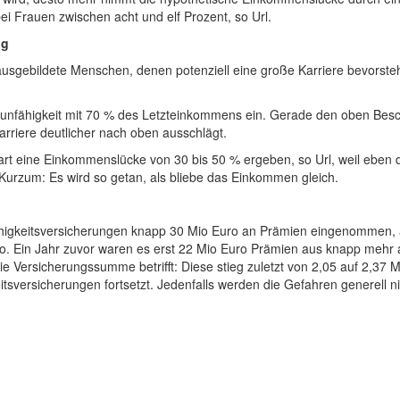
i Frauen zwischen acht und elf Prozent, so Url.
ng
 ausgebildete Menschen, denen potenziell eine große Karriere bevorste
rufsunfähigkeit mit 70 % des Letzteinkommens ein. Gerade den oben Be
arriere deutlicher nach oben ausschlägt.
rart eine Einkommenslücke von 30 bis 50 % ergeben, so Url, weil eben
. Kurzum: Es wird so getan, als bliebe das Einkommen gleich.
higkeitsversicherungen knapp 30 Mio Euro an Prämien eingenommen, au
o. Ein Jahr zuvor waren es erst 22 Mio Euro Prämien aus knapp mehr a
Versicherungssumme betrifft: Diese stieg zuletzt von 2,05 auf 2,37 Mr
tsversicherungen fortsetzt. Jedenfalls werden die Gefahren generell ni