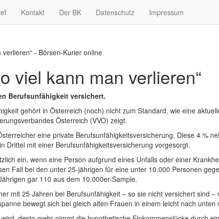
ief
Kontakt
Der BK
Datenschutz
Impressum
 verlieren“ - Börsen-Kurier online
So viel kann man verlieren“
en Berufsunfähigkeit versichert.
keit gehört in Österreich (noch) nicht zum Standard, wie eine aktuelle
herungsverbandes Österreich (VVO) zeigt.
 Österreicher eine private Berufsunfähigkeitsversicherung. Diese 4 %
n Drittel mit einer Berufsunfähigkeitsversicherung vorgesorgt.
lich ein, wenn eine Person aufgrund eines Unfalls oder einer Krankheit
sen Fall bei den unter 25-jährigen für eine unter 10.000 Personen ge
0-Jährigen gar 110 aus dem 10.000er-Sample.
er mit 25 Jahren bei Berufsunfähigkeit – so sie nicht versichert sind – v
anne bewegt sich bei gleich alten Frauen in einem leicht nach unte
an wird, desto mehr nimmt die hypothetische Einkommenslücke durch ei