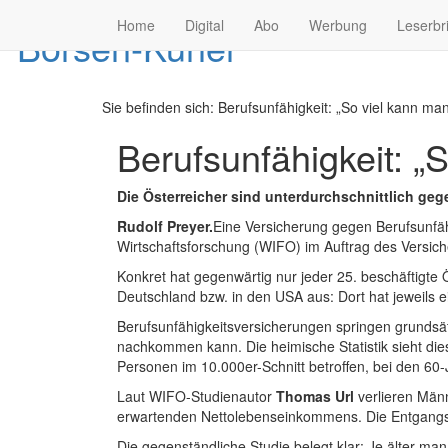
Home
Digital
Abo
Werbung
Leserbr
Sie befinden sich:
Berufsunfähigkeit: „So viel kann man
Berufsunfähigkeit: „
Die Österreicher sind unterdurchschnittlich geg
Rudolf Preyer.
Eine Versicherung gegen Berufsunfähig
Wirtschaftsforschung (WIFO) im Auftrag des Versic
Konkret hat gegenwärtig nur jeder 25. beschäftigte
Deutschland bzw. in den USA aus: Dort hat jeweils ei
Berufsunfähigkeitsversicherungen springen grundsätz
nachkommen kann. Die heimische Statistik sieht die
Personen im 10.000er-Schnitt betroffen, bei den 6
Laut WIFO-Studienautor
Thomas Url
verlieren Männ
erwartenden Nettolebenseinkommens. Die Entgangsp
Die gegenständliche Studie belegt klar: Je älter m