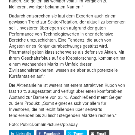
haben. Sie gelten als weniger volatil im Vergleich zu
kleineren, weniger bekannten Namen.“
Dadurch entsprechen sie laut dem Experten auch einem
gewissen Trend zur Sektor-Rotation, der aktuell zu bemerken
sei: „Investoren überlegen sich aufgrund der guten
Performance von Technologiewerten in eher defensive
Bereiche umzuschichten. Eine Tendenz, die auch von
Ängsten eines Konjunkturabschwungs gestützt wird.
Pharmatitel gelten klassischerweise als defensive Aktien. Mit
ihrem Geschäftsfokus auf die Krebsforschung, kombiniert mit
einem wachsenden Markt im Umfeld dieser
Zivilisationskrankheiten, weisen sie aber auch potenzielle
Kursfantasien auf.“
Die Aktienanleihe ist weiters mit einem attraktiven Kupon von
fast 10 % ausgestattet und verfügt über einen komfortablen
Abstand zur Barriere von 25 %. Abschließend meint Geiger
zu dem Produkt: „Somit eignet es sich vor allem für
Investoren, die mit leicht fallenden über seitwärts
tendierenden bis zu leicht steigenden Märkten rechnen.“
Foto: PublicDomainPictures/pixabay
LinkedIn
Facebook
Tweet
Email