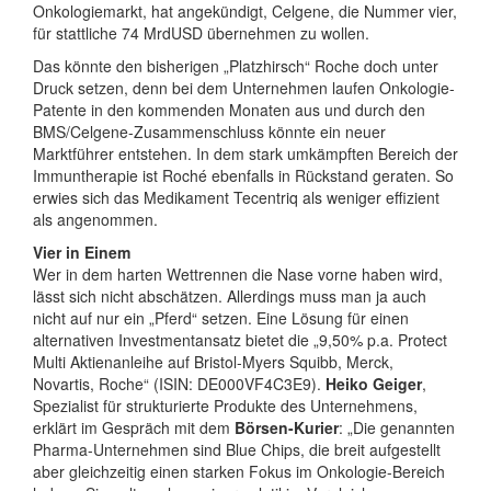
Onkologiemarkt, hat angekündigt, Celgene, die Nummer vier,
für stattliche 74 MrdUSD übernehmen zu wollen.
Das könnte den bisherigen „Platzhirsch“ Roche doch unter
Druck setzen, denn bei dem Unternehmen laufen Onkologie-
Patente in den kommenden Monaten aus und durch den
BMS/Celgene-Zusammenschluss könnte ein neuer
Marktführer entstehen. In dem stark umkämpften Bereich der
Immuntherapie ist Roché ebenfalls in Rückstand geraten. So
erwies sich das Medikament Tecentriq als weniger effizient
als angenommen.
Vier in Einem
Wer in dem harten Wettrennen die Nase vorne haben wird,
lässt sich nicht abschätzen. Allerdings muss man ja auch
nicht auf nur ein „Pferd“ setzen. Eine Lösung für einen
alternativen Investmentansatz bietet die „9,50% p.a. Protect
Multi Aktienanleihe auf Bristol-Myers Squibb, Merck,
Novartis, Roche“ (ISIN: DE000VF4C3E9).
Heiko Geiger
,
Spezialist für strukturierte Produkte des Unternehmens,
erklärt im Gespräch mit dem
Börsen-Kurier
: „Die genannten
Pharma-Unternehmen sind Blue Chips, die breit aufgestellt
aber gleichzeitig einen starken Fokus im Onkologie-Bereich