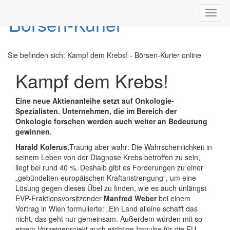
Toggl
navig
Sie befinden sich:
Kampf dem Krebs! - Börsen-Kurier online
Kampf dem Krebs!
Eine neue Aktienanleihe setzt auf Onkologie-
Spezialisten. Unternehmen, die im Bereich der
Onkologie forschen werden auch weiter an Bedeutung
gewinnen.
Harald Kolerus.
Traurig aber wahr: Die Wahrscheinlichkeit in
seinem Leben von der Diagnose Krebs betroffen zu sein,
liegt bei rund 40 %. Deshalb gibt es Forderungen zu einer
„gebündelten europäischen Kraftanstrengung“, um eine
Lösung gegen dieses Übel zu finden, wie es auch unlängst
EVP-Fraktionsvorsitzender
Manfred Weber
bei einem
Vortrag in Wien formulierte: „Ein Land alleine schafft das
nicht, das geht nur gemeinsam. Außerdem würden mit so
einem Vorzeigeprojekt auch wichtige Impulse für die EU-