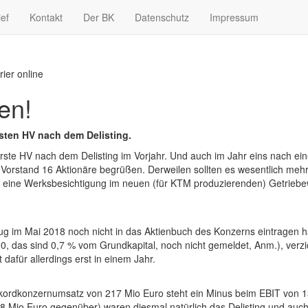
ief
Kontakt
Der BK
Datenschutz
Impressum
rier online
en!
sten HV nach dem Delisting.
rste HV nach dem Delisting im Vorjahr. Und auch im Jahr eins nach ei
orstand 16 Aktionäre begrüßen. Derweilen sollten es wesentlich mehr 
ch eine Werksbesichtigung im neuen (für KTM produzierenden) Getrie
zug im Mai 2018 noch nicht in das Aktienbuch des Konzerns eintragen h
00, das sind 0,7 % vom Grundkapital, noch nicht gemeldet, Anm.), verz
dafür allerdings erst in einem Jahr.
ordkonzernumsatz von 217 Mio Euro steht ein Minus beim EBIT von 13 
 8 Mio Euro gegenüber) waren diesmal natürlich das Delisting und auch