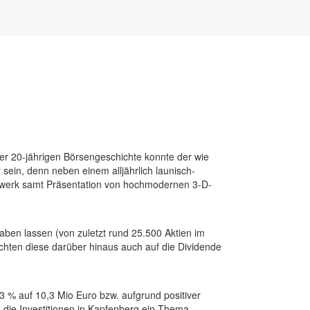
ner 20-jährigen Börsengeschichte konnte der wie
sein, denn neben einem alljährlich launisch-
bewerk samt Präsentation von hochmodernen 3-D-
aben lassen (von zuletzt rund 25.500 Aktien im
ichten diese darüber hinaus auch auf die Dividende
% auf 10,3 Mio Euro bzw. aufgrund positiver
 die Investitionen in Kapfenberg ein Thema.