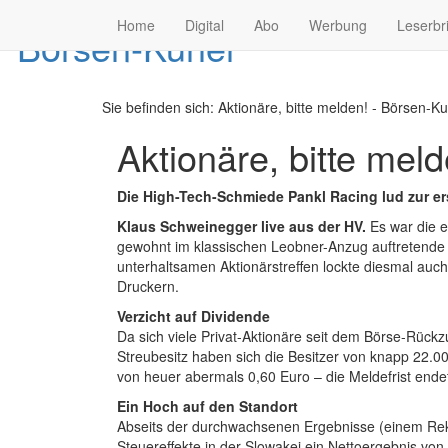
Home
Digital
Abo
Werbung
Leserbr
Sie befinden sich:
Aktionäre, bitte melden! - Börsen-Ku
Aktionäre, bitte meld
Die High-Tech-Schmiede Pankl Racing lud zur er
Klaus Schweinegger live aus der HV.
Es war die e
gewohnt im klassischen Leobner-Anzug auftretende V
unterhaltsamen Aktionärstreffen lockte diesmal au
Druckern.
Verzicht auf Dividende
Da sich viele Privat-Aktionäre seit dem Börse-Rück
Streubesitz haben sich die Besitzer von knapp 22.0
von heuer abermals 0,60 Euro – die Meldefrist endet 
Ein Hoch auf den Standort
Abseits der durchwachsenen Ergebnisse (einem Rek
Steuereffekte in der Slowakei ein Nettoergebnis von