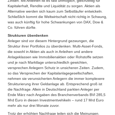
Zinsen. Mit Anleihen ist es fast unmöglich, gleichzeitig für
Kapitalerhalt, Rendite und Liquidität zu sorgen. Aktien als
Alternative werden sich kaum zum Selbstläufer entwickeln.
Schließlich kommt die Weltwirtschaft nicht richtig in Schwung,
was auch künftig für hohe Schwankungen von DAX, Dow &
Co. führen dürfte.
Strukturen überdenken
Anleger sind vor diesem Hintergrund gezwungen, die
Struktur ihrer Portfolios zu überdenken. Multi-Asset-Fonds,
die sowohl in Aktien als auch in Anleihen und andere
Anlageklassen wie Immobilienaktien oder Rohstoffe setzen
und je nach Marktlage unterschiedlich gewichten,
versprechen Anlegern Schutz in unsicheren Zeiten. Zudem,
so das Versprechen der Kapitalanlagegesellschaften,
nehmen sie verunsicherten Anlegern die immer komplexere
Strukturierung ihrer Geldanlage ab. Entsprechend groß ist
die Nachfrage. Allein in Deutschland parkten Anleger per
Ende März nach Angaben des Branchenverbands BVI 285,5
Mrd Euro in diesen Investmentvehikeln – rund 17 Mrd Euro
mehr als nur drei Monate zuvor.
Trotz der erhöhten Nachfrage teilen sich die Meinungen.