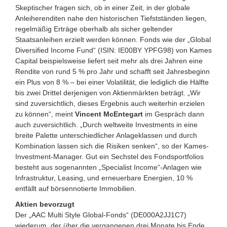
Skeptischer fragen sich, ob in einer Zeit, in der globale
Anleiherenditen nahe den historischen Tiefstständen liegen,
regelmäßig Erträge oberhalb als sicher geltender
Staatsanleihen erzielt werden können. Fonds wie der „Global
Diversified Income Fund“ (ISIN: IE00BY YPFG98) von Kames
Capital beispielsweise liefert seit mehr als drei Jahren eine
Rendite von rund 5 % pro Jahr und schafft seit Jahresbeginn
ein Plus von 8 % – bei einer Volatilität, die lediglich die Hälfte
bis zwei Drittel derjenigen von Aktienmärkten beträgt. „Wir
sind zuversichtlich, dieses Ergebnis auch weiterhin erzielen
zu können“, meint
Vincent McEntegart
im Gespräch dann
auch zuversichtlich. „Durch weltweite Investments in eine
breite Palette unterschiedlicher Anlageklassen und durch
Kombination lassen sich die Risiken senken“, so der Kames-
Investment-Manager. Gut ein Sechstel des Fondsportfolios
besteht aus sogenannten „Specialist Income“-Anlagen wie
Infrastruktur, Leasing, und erneuerbare Energien, 10 %
entfällt auf börsennotierte Immobilien.
Aktien bevorzugt
Der „AAC Multi Style Global-Fonds“ (DE000A2JJ1C7)
wiederum, der über die vergangenen drei Monate bis Ende