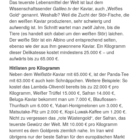
Das teuerste Lebensmittel der Welt ist laut dem
Wissenschaftssender
Galileo.tv
der Kaviar, auch „Weißes
Gold“ genannt. Weshalb? Weil die Zucht der Stör-Fische, die
den weißen Kaviar produzieren, sehr schwierig und
aufwendig ist. Im Schnitt wartet man zwölf Jahre, bis die
Tiere (es handelt sich dabei um den weißen Stör) laichen.
Der weiße Stör ist ein Albino und entsprechend selten,
ebenso wie der aus ihm gewonnene Kaviar. Ein Kilogramm
dieser Delikatesse kostet mindestens 25.000 € – und
aufwärts bis zu 65.000 €.
Hitlisten pro Kilogramm
Neben dem Weißstör-Kaviar mit 65.000 €, ist der Panda-Tee
mit 63.000 € auch kein Schnäppchen. Weitere Beispiele: So
kostet das Lambda-Olivenöl bereits bis zu 22.000 € pro
Kilogramm, Weißer Trüffel 15.000 €, Safran 14.000 €,
Beluga-Kaviar bekommt man um 7.000 €, Blauflossen-
Thunfisch um 6.000 €, Yubari-Honigmelonen um 3.000 €,
Matsutake-Pilz um 2.000 €, Kopi-Luwak-Kaffee um 1.200 €.
Nicht zu vergessen das „rote Wüstengold“, der Safran, das
teuerste Gewürz der Welt. Mit 10.000 € pro Kilogramm
kommt es dem Goldpreis ziemlich nahe. Im Iran wird
übrigens nur der beste Safran für den europäischen Markt