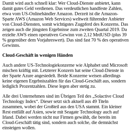
Damit wird auch schnell klar: Wer Cloud-Dienste anbietet, kann
damit gutes Geld verdienen. Das verdeutlichen handfeste Zahlen,
etwa vom US-Onlinehändler Amazon. Derzeit ist die Amazon-
Sparte AWS (Amazon Web Services) weltweit führender Anbieter
von Cloud-Diensten, somit wichtigstes Zugpferd des Konzerns. Das
zeigen auch die jüngsten Ergebnisse zum zweiten Quartal 2019. Da
erzielte AWS einen operativen Gewinn von 2,12 MrdUSD (plus 39
% gegenüber dem Vorjahreswert). Das sind fast 70 % des operativen
Gewinns.
Cloud-Geschäft in wenigen Händen
Auch andere US-Technologiekonzerne wie Alphabet und Microsoft
mischen kräftig mit. Letzterer Konzern hat seine Cloud-Dienste in
der Sparte Azure angesiedelt. Beide Konzerne weisen allerdings
keine eigenen Ergebniszahlen für das Cloud-Geschäft aus, sondern
lediglich Prozentzahlen. Diese legen aber stetig zu.
Alle drei Unternehmen sind im Übrigen Teil des „Solactive Cloud
Technology Index“. Dieser setzt sich aktuell aus 49 Titeln
zusammen, wobei der Großteil aus den USA stammt. Ein kleiner
Rest entfällt auf Asien, sowie mit Seagate Technology auch auf
Irland. Dabei werden nicht nur Firmen gewählt, die bereits im
Cloud-Geschäft tätig sind, sondern auch solche, die demnächst
einsteigen wollen.