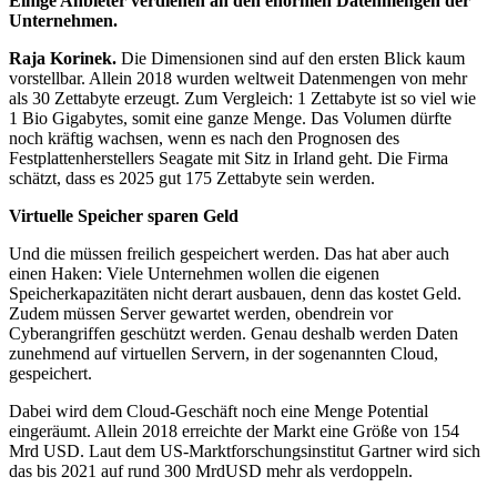
Einige Anbieter verdienen an den enormen Datenmengen der
Unternehmen.
Raja Korinek.
Die Dimensionen sind auf den ersten Blick kaum
vorstellbar. Allein 2018 wurden weltweit Datenmengen von mehr
als 30 Zettabyte erzeugt. Zum Vergleich: 1 Zettabyte ist so viel wie
1 Bio Gigabytes, somit eine ganze Menge. Das Volumen dürfte
noch kräftig wachsen, wenn es nach den Prognosen des
Festplattenherstellers Seagate mit Sitz in Irland geht. Die Firma
schätzt, dass es 2025 gut 175 Zettabyte sein werden.
Virtuelle Speicher sparen Geld
Und die müssen freilich gespeichert werden. Das hat aber auch
einen Haken: Viele Unternehmen wollen die eigenen
Speicherkapazitäten nicht derart ausbauen, denn das kostet Geld.
Zudem müssen Server gewartet werden, obendrein vor
Cyberangriffen geschützt werden. Genau deshalb werden Daten
zunehmend auf virtuellen Servern, in der sogenannten Cloud,
gespeichert.
Dabei wird dem Cloud-Geschäft noch eine Menge Potential
eingeräumt. Allein 2018 erreichte der Markt eine Größe von 154
Mrd USD. Laut dem US-Marktforschungsinstitut Gartner wird sich
das bis 2021 auf rund 300 MrdUSD mehr als verdoppeln.