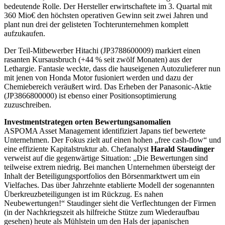
bedeutende Rolle. Der Hersteller erwirtschaftete im 3. Quartal mit
360 Mio€ den höchsten operativen Gewinn seit zwei Jahren und
plant nun drei der gelisteten Tochterunternehmen komplett
aufzukaufen.
Der Teil-Mitbewerber Hitachi (JP3788600009) markiert einen
rasanten Kursausbruch (+44 % seit zwölf Monaten) aus der
Lethargie. Fantasie weckte, dass die hauseigenen Autozulieferer nun
mit jenen von Honda Motor fusioniert werden und dazu der
Chemiebereich veräußert wird. Das Erheben der Panasonic-Aktie
(JP3866800000) ist ebenso einer Positionsoptimierung
zuzuschreiben.
Investmentstrategen orten Bewertungsanomalien
ASPOMA Asset Management identifiziert Japans tief bewertete
Unternehmen. Der Fokus zielt auf einen hohen „free cash-flow“ und
eine effiziente Kapitalstruktur ab. Chefanalyst
Harald Staudinger
verweist auf die gegenwärtige Situation: „Die Bewertungen sind
teilweise extrem niedrig. Bei manchen Unternehmen übersteigt der
Inhalt der Beteiligungsportfolios den Börsenmarktwert um ein
Vielfaches. Das über Jahrzehnte etablierte Modell der sogenannten
Überkreuzbeteiligungen ist im Rückzug. Es nahen
Neubewertungen!“ Staudinger sieht die Verflechtungen der Firmen
(in der Nachkriegszeit als hilfreiche Stütze zum Wiederaufbau
gesehen) heute als Mühlstein um den Hals der japanischen