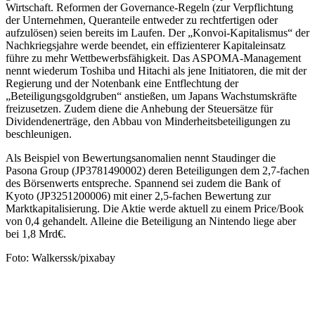
Wirtschaft. Reformen der Governance-Regeln (zur Verpflichtung
der Unternehmen, Queranteile entweder zu rechtfertigen oder
aufzulösen) seien bereits im Laufen. Der „Konvoi-Kapitalismus“ der
Nachkriegsjahre werde beendet, ein effizienterer Kapitaleinsatz
führe zu mehr Wettbewerbsfähigkeit. Das ASPOMA-Management
nennt wiederum Toshiba und Hitachi als jene Initiatoren, die mit der
Regierung und der Notenbank eine Entflechtung der
„Beteiligungsgoldgruben“ anstießen, um Japans Wachstumskräfte
freizusetzen. Zudem diene die Anhebung der Steuersätze für
Dividendenerträge, den Abbau von Minderheitsbeteiligungen zu
beschleunigen.
Als Beispiel von Bewertungsanomalien nennt Staudinger die
Pasona Group (JP3781490002) deren Beteiligungen dem 2,7-fachen
des Börsenwerts entspreche. Spannend sei zudem die Bank of
Kyoto (JP3251200006) mit einer 2,5-fachen Bewertung zur
Marktkapitalisierung. Die Aktie werde aktuell zu einem Price/Book
von 0,4 gehandelt. Alleine die Beteiligung an Nintendo liege aber
bei 1,8 Mrd€.
Foto: Walkerssk/pixabay