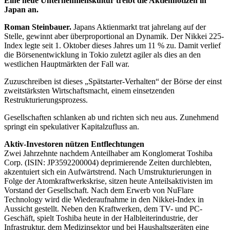
Eine neue Unternehmenskultur treibt die Aktiennotizen in
Japan an.
Roman Steinbauer.
Japans Aktienmarkt trat jahrelang auf der
Stelle, gewinnt aber überproportional an Dynamik. Der Nikkei 225-
Index legte seit 1. Oktober dieses Jahres um 11 % zu. Damit verlief
die Börsenentwicklung in Tokio zuletzt agiler als dies an den
westlichen Hauptmärkten der Fall war.
Zuzuschreiben ist dieses „Spätstarter-Verhalten“ der Börse der einst
zweitstärksten Wirtschaftsmacht, einem einsetzenden
Restrukturierungsprozess.
Gesellschaften schlanken ab und richten sich neu aus. Zunehmend
springt ein spekulativer Kapitalzufluss an.
Aktiv-Investoren nützen Entflechtungen
Zwei Jahrzehnte nachdem Anteilhaber am Konglomerat Toshiba
Corp. (ISIN: JP3592200004) deprimierende Zeiten durchlebten,
akzentuiert sich ein Aufwärtstrend. Nach Umstrukturierungen in
Folge der Atomkraftwerkskrise, sitzen heute Anteilsaktivisten im
Vorstand der Gesellschaft. Nach dem Erwerb von NuFlare
Technology wird die Wiederaufnahme in den Nikkei-Index in
Aussicht gestellt. Neben den Kraftwerken, dem TV- und PC-
Geschäft, spielt Toshiba heute in der Halbleiterindustrie, der
Infrastruktur, dem Medizinsektor und bei Haushaltsgeräten eine