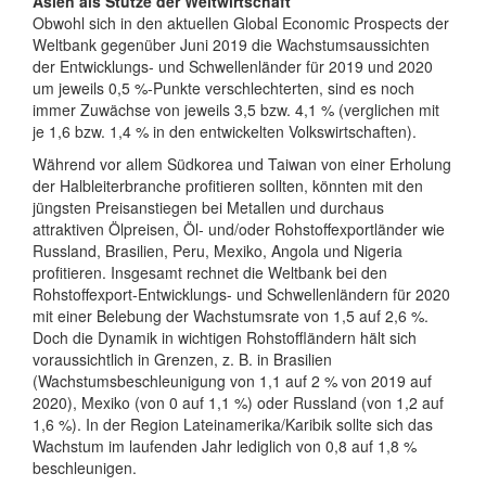
Asien als Stütze der Weltwirtschaft
Obwohl sich in den aktuellen Global Economic Prospects der
Weltbank gegenüber Juni 2019 die Wachstumsaussichten
der Entwicklungs- und Schwellenländer für 2019 und 2020
um jeweils 0,5 %-Punkte verschlechterten, sind es noch
immer Zuwächse von jeweils 3,5 bzw. 4,1 % (verglichen mit
je 1,6 bzw. 1,4 % in den entwickelten Volkswirtschaften).
Während vor allem Südkorea und Taiwan von einer Erholung
der Halbleiterbranche profitieren sollten, könnten mit den
jüngsten Preisanstiegen bei Metallen und durchaus
attraktiven Ölpreisen, Öl- und/oder Rohstoffexportländer wie
Russland, Brasilien, Peru, Mexiko, Angola und Nigeria
profitieren. Insgesamt rechnet die Weltbank bei den
Rohstoffexport-Entwicklungs- und Schwellenländern für 2020
mit einer Belebung der Wachstumsrate von 1,5 auf 2,6 %.
Doch die Dynamik in wichtigen Rohstoffländern hält sich
voraussichtlich in Grenzen, z. B. in Brasilien
(Wachstumsbeschleunigung von 1,1 auf 2 % von 2019 auf
2020), Mexiko (von 0 auf 1,1 %) oder Russland (von 1,2 auf
1,6 %). In der Region Lateinamerika/Karibik sollte sich das
Wachstum im laufenden Jahr lediglich von 0,8 auf 1,8 %
beschleunigen.