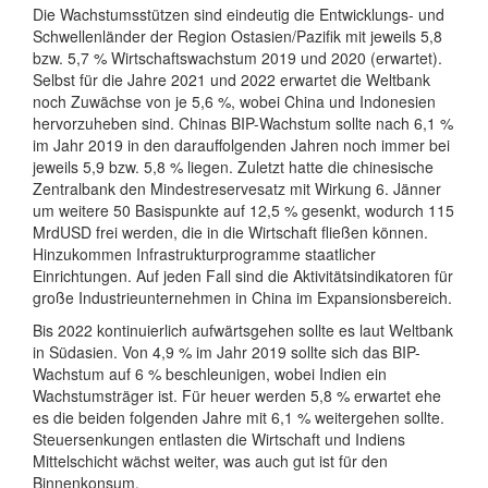
Die Wachstumsstützen sind eindeutig die Entwicklungs- und
Schwellenländer der Region Ostasien/Pazifik mit jeweils 5,8
bzw. 5,7 % Wirtschaftswachstum 2019 und 2020 (erwartet).
Selbst für die Jahre 2021 und 2022 erwartet die Weltbank
noch Zuwächse von je 5,6 %, wobei China und Indonesien
hervorzuheben sind. Chinas BIP-Wachstum sollte nach 6,1 %
im Jahr 2019 in den darauffolgenden Jahren noch immer bei
jeweils 5,9 bzw. 5,8 % liegen. Zuletzt hatte die chinesische
Zentralbank den Mindestreservesatz mit Wirkung 6. Jänner
um weitere 50 Basispunkte auf 12,5 % gesenkt, wodurch 115
MrdUSD frei werden, die in die Wirtschaft fließen können.
Hinzukommen Infrastrukturprogramme staatlicher
Einrichtungen. Auf jeden Fall sind die Aktivitätsindikatoren für
große Industrieunternehmen in China im Expansionsbereich.
Bis 2022 kontinuierlich aufwärtsgehen sollte es laut Weltbank
in Südasien. Von 4,9 % im Jahr 2019 sollte sich das BIP-
Wachstum auf 6 % beschleunigen, wobei Indien ein
Wachstumsträger ist. Für heuer werden 5,8 % erwartet ehe
es die beiden folgenden Jahre mit 6,1 % weitergehen sollte.
Steuersenkungen entlasten die Wirtschaft und Indiens
Mittelschicht wächst weiter, was auch gut ist für den
Binnenkonsum.