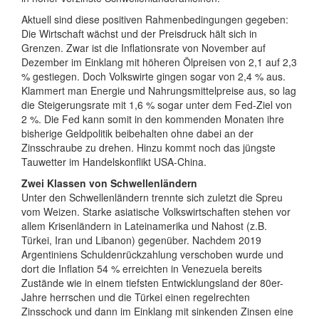
Aktuell sind diese positiven Rahmenbedingungen gegeben:
Die Wirtschaft wächst und der Preisdruck hält sich in
Grenzen. Zwar ist die Inflationsrate von November auf
Dezember im Einklang mit höheren Ölpreisen von 2,1 auf 2,3
% gestiegen. Doch Volkswirte gingen sogar von 2,4 % aus.
Klammert man Energie und Nahrungsmittelpreise aus, so lag
die Steigerungsrate mit 1,6 % sogar unter dem Fed-Ziel von
2 %. Die Fed kann somit in den kommenden Monaten ihre
bisherige Geldpolitik beibehalten ohne dabei an der
Zinsschraube zu drehen. Hinzu kommt noch das jüngste
Tauwetter im Handelskonflikt USA-China.
Zwei Klassen von Schwellenländern
Unter den Schwellenländern trennte sich zuletzt die Spreu
vom Weizen. Starke asiatische Volkswirtschaften stehen vor
allem Krisenländern in Lateinamerika und Nahost (z.B.
Türkei, Iran und Libanon) gegenüber. Nachdem 2019
Argentiniens Schuldenrückzahlung verschoben wurde und
dort die Inflation 54 % erreichten in Venezuela bereits
Zustände wie in einem tiefsten Entwicklungsland der 80er-
Jahre herrschen und die Türkei einen regelrechten
Zinsschock und dann im Einklang mit sinkenden Zinsen eine