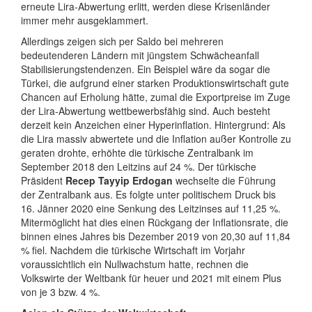
erneute Lira-Abwertung erlitt, werden diese Krisenländer
immer mehr ausgeklammert.
Allerdings zeigen sich per Saldo bei mehreren
bedeutenderen Ländern mit jüngstem Schwächeanfall
Stabilisierungstendenzen. Ein Beispiel wäre da sogar die
Türkei, die aufgrund einer starken Produktionswirtschaft gute
Chancen auf Erholung hätte, zumal die Exportpreise im Zuge
der Lira-Abwertung wettbewerbsfähig sind. Auch besteht
derzeit kein Anzeichen einer Hyperinflation. Hintergrund: Als
die Lira massiv abwertete und die Inflation außer Kontrolle zu
geraten drohte, erhöhte die türkische Zentralbank im
September 2018 den Leitzins auf 24 %. Der türkische
Präsident
Recep Tayyip Erdogan
wechselte die Führung
der Zentralbank aus. Es folgte unter politischem Druck bis
16. Jänner 2020 eine Senkung des Leitzinses auf 11,25 %.
Mitermöglicht hat dies einen Rückgang der Inflationsrate, die
binnen eines Jahres bis Dezember 2019 von 20,30 auf 11,84
% fiel. Nachdem die türkische Wirtschaft im Vorjahr
voraussichtlich ein Nullwachstum hatte, rechnen die
Volkswirte der Weltbank für heuer und 2021 mit einem Plus
von je 3 bzw. 4 %.