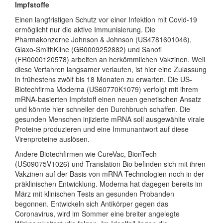
Impfstoffe
Einen langfristigen Schutz vor einer Infektion mit Covid-19
ermöglicht nur die aktive Immunisierung. Die
Pharmakonzerne Johnson & Johnson (US4781601046),
Glaxo-SmithKline (GB0009252882) und Sanofi
(FR0000120578) arbeiten an herkömmlichen Vakzinen. Weil
diese Verfahren langsamer verlaufen, ist hier eine Zulassung
in frühestens zwölf bis 18 Monaten zu erwarten. Die US-
Biotechfirma Moderna (US60770K1079) verfolgt mit ihrem
mRNA-basierten Impfstoff einen neuen genetischen Ansatz
und könnte hier schneller den Durchbruch schaffen. Die
gesunden Menschen injizierte mRNA soll ausgewählte virale
Proteine produzieren und eine Immunantwort auf diese
Virenproteine auslösen.
Andere Biotechfirmen wie CureVac, BionTech
(US09075V1026) und Translation Bio befinden sich mit ihren
Vakzinen auf der Basis von mRNA-Technologien noch in der
präklinischen Entwicklung. Moderna hat dagegen bereits im
März mit klinischen Tests an gesunden Probanden
begonnen. Entwickeln sich Antikörper gegen das
Coronavirus, wird im Sommer eine breiter angelegte