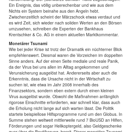
Ein Ereignis, das völlig unberechenbar und wie aus dem
Nichts ein System beinahe aus den Angeln hebt.
Zwischenzeitlich scheint der Märzschock etwas verdaut und
es wird Zeit, sich wieder nach soliden Werten an den Börsen
umzusehen, schreiben die Experten der Bankhaus
Krentschker & Co. AG in einem aktuellen Marktkommentar.
Monetärer Tsunami
Wie bei jeder Krise ist trotz der Dramatik ein nüchterner Blick
empfehlenswert. Diesmal waren die Vorzeichen im doppelten
Sinne anders. Auf der einen Seite mediale und reale Panik,
da der Virus bei uns allen im Alltag angekommen und
Verunsicherung ausgelöst hat. Andererseits aber auch die
Erkenntnis, dass die Ursache nicht in der Wirtschaft zu
suchen ist, wie etwa im Jahr 2008 innerhalb des
Finanzsektors, sondern eben extern durch einen kleinen
Virus ausgelöst wurde. Obwohl die Maßnahmen anfänglich
rigorose Einschnitte erforderten, war schnell klar, dass auch
die Erholung nicht lange auf sich warten lässt. Die Politik
startete beispiellose Hilfsprogramme rund um den Globus. In
Summe stehen weltweit mittlerweile rund 7 BioUSD an Hilfen,
Förderungen und sogar Helikoptergeld, also Geldgeschenke
quer über die Bevölkerung, bereit. Dieser monetäre Tsunami