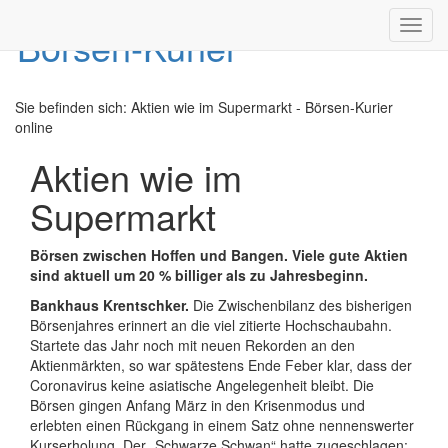
Toggl
navig
Sie befinden sich:
Aktien wie im Supermarkt - Börsen-Kurier
online
Aktien wie im
Supermarkt
Börsen zwischen Hoffen und Bangen. Viele gute Aktien
sind aktuell um 20 % billiger als zu Jahresbeginn.
Bankhaus Krentschker.
Die Zwischenbilanz des bisherigen
Börsenjahres erinnert an die viel zitierte Hochschaubahn.
Startete das Jahr noch mit neuen Rekorden an den
Aktienmärkten, so war spätestens Ende Feber klar, dass der
Coronavirus keine asiatische Angelegenheit bleibt. Die
Börsen gingen Anfang März in den Krisenmodus und
erlebten einen Rückgang in einem Satz ohne nennenswerter
Kurserholung. Der „Schwarze Schwan“ hatte zugeschlagen: