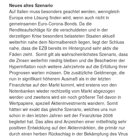
Neues altes Szenario
Auf Italien muss besonders geachtet werden, wenngleich
Europa eine Lösung finden wird, wenn auch nicht in
gemeinsamen Euro-Corona-Bonds. Da die
Renditeaufschläge für die verschuldeten und in der
derzeitigen Krise besonders belasteten Staaten aktuell
weiterhin nahe dem Normalbereich liegen, liegt der Schluss
nahe, dass die EZB bereits im Hintergrund sehr aktiv die
Fäden zieht.
Somit gilt als wahrscheinlichstes Szenario, dass
die Zinsen weiterhin niedrig bleiben und die Beschwörer der
Hyperinflation noch weitere Jahrzehnte auf die Erfüllung ihrer
Prognosen warten müssen. Die zusätzliche Geldmenge, die
nun in signifikant höherem Ausmaß als in der letzten
Finanzkrise auf den Markt kommt, wird erstens von den
Notenbanken wieder rechtzeitig vom Markt abgezogen
werden und zweitens wird ein noch größerer Teil davon in
Wertpapiere, speziell Aktieninvestments wandern. Somit
hätten wir exakt das gleiche Szenario, welches uns nun
schon in den letzten Jahren seit der Finanzkrise 2008
begleitet hat. Das alles sind Anzeichen einer mittelfristig sehr
positiven Entwicklung auf den Aktienmärkten, die primär nur
durch einen herben Rückschlag in der Bekämpfung des Virus