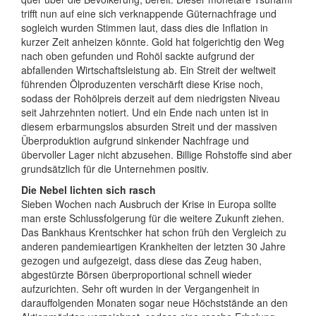
trifft nun auf eine sich verknappende Güternachfrage und
sogleich wurden Stimmen laut, dass dies die Inflation in
kurzer Zeit anheizen könnte. Gold hat folgerichtig den Weg
nach oben gefunden und Rohöl sackte aufgrund der
abfallenden Wirtschaftsleistung ab. Ein Streit der weltweit
führenden Ölproduzenten verschärft diese Krise noch,
sodass der Rohölpreis derzeit auf dem niedrigsten Niveau
seit Jahrzehnten notiert. Und ein Ende nach unten ist in
diesem erbarmungslos absurden Streit und der massiven
Überproduktion aufgrund sinkender Nachfrage und
übervoller Lager nicht abzusehen. Billige Rohstoffe sind aber
grundsätzlich für die Unternehmen positiv.
Die Nebel lichten sich rasch
Sieben Wochen nach Ausbruch der Krise in Europa sollte
man erste Schlussfolgerung für die weitere Zukunft ziehen.
Das Bankhaus Krentschker hat schon früh den Vergleich zu
anderen pandemieartigen Krankheiten der letzten 30 Jahre
gezogen und aufgezeigt, dass diese das Zeug haben,
abgestürzte Börsen überproportional schnell wieder
aufzurichten. Sehr oft wurden in der Vergangenheit in
darauffolgenden Monaten sogar neue Höchststände an den