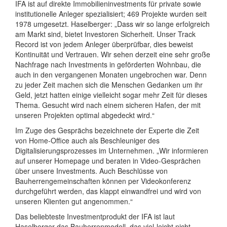
IFA ist auf direkte Immobilieninvestments für private sowie
institutionelle Anleger spezialisiert; 469 Projekte wurden seit
1978 umgesetzt. Haselberger: „Dass wir so lange erfolgreich
am Markt sind, bietet Investoren Sicherheit. Unser Track
Record ist von jedem Anleger überprüfbar, dies beweist
Kontinuität und Vertrauen. Wir sehen derzeit eine sehr große
Nachfrage nach Investments in geförderten Wohnbau, die
auch in den vergangenen Monaten ungebrochen war. Denn
zu jeder Zeit machen sich die Menschen Gedanken um ihr
Geld, jetzt hatten einige vielleicht sogar mehr Zeit für dieses
Thema. Gesucht wird nach einem sicheren Hafen, der mit
unseren Projekten optimal abgedeckt wird.“
Im Zuge des Gesprächs bezeichnete der Experte die Zeit
von Home-Office auch als Beschleuniger des
Digitalisierungsprozesses im Unternehmen. „Wir informieren
auf unserer Homepage und beraten in Video-Gesprächen
über unsere Investments. Auch Beschlüsse von
Bauherrengemeinschaften können per Videokonferenz
durchgeführt werden, das klappt einwandfrei und wird von
unseren Klienten gut angenommen.“
Das beliebteste Investmentprodukt der IFA ist laut
Haselberger das Bauherrenmodell, das viel-leicht nicht