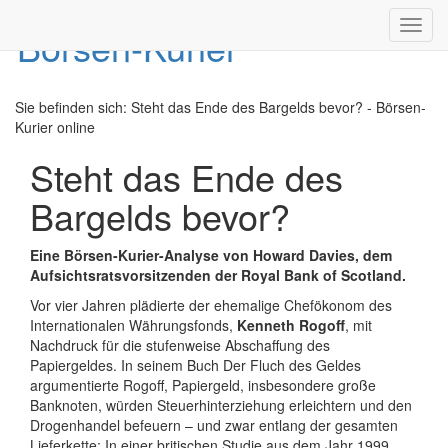
Toggl
navig
Sie befinden sich:
Steht das Ende des Bargelds bevor? - Börsen-
Kurier online
Steht das Ende des
Bargelds bevor?
Eine Börsen-Kurier-Analyse von Howard Davies, dem
Aufsichtsratsvorsitzenden der Royal Bank of Scotland.
Vor vier Jahren plädierte der ehemalige Chefökonom des
Internationalen Währungsfonds,
Kenneth Rogoff
, mit
Nachdruck für die stufenweise Abschaffung des
Papiergeldes. In seinem Buch Der Fluch des Geldes
argumentierte Rogoff, Papiergeld, insbesondere große
Banknoten, würden Steuerhinterziehung erleichtern und den
Drogenhandel befeuern – und zwar entlang der gesamten
Lieferkette: In einer britischen Studie aus dem Jahr 1999