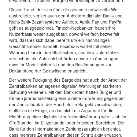
erwarteten, in Zukunft Bargeld wohl weniger zu verwenden.
Dieser Trend, der sich über die gesamte entwickelte Welt
ausbreitete, verlieh auch den Anbietern digitaler Bank- und
Nicht-Bank-Bezahlsysteme Auftrieb. Apple Pay und PayPal
geht es ausgezeichnet. Fintech-Neobanken haben ihre
Nutzerbasis weiter ausgebaut, obwohl vielfach bezweifelt
wird, dass es sich dabei bereits um ein nachhaltiges
Geschäftsmodell handelt. Facebook wartet mit seiner
Währung Libra in den Startlöchern, und ihre Unterstützer
versuchen, die Aufsichtsbehörden davon zu überzeugen,
dass ihr Modell sicher ist und den Bestimmungen zur
Bekämpfung der Geldwäsche entspricht.
Der weitere Rückgang des Bargeldes hat auch der Arbeit der
Zentralbanken an eigenen digitalen Währungen stärkeren
Schwung verliehen. Mit den Banknoten hatten Bürger und
Firmen jahrhundertelang eine direkte Forderung gegenüber
der Zentralbank in der Hand. Sollte Bargeld verschwinden,
stellt sich die Frage, ob das nicht ein Argument für die
Einführung einer digitalen Zentralbankwährung wäre – ob im
Großhandel, im Einzelhandel oder in beiden Bereichen. Die
Bank für den Internationalen Zahlungsausgleich berichtet,
dass mehrere Zentralbanken diesen Schritt aktiv erwägen,