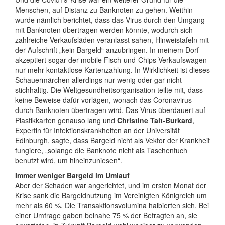
Menschen, auf Distanz zu Banknoten zu gehen. Weithin
wurde nämlich berichtet, dass das Virus durch den Umgang
mit Banknoten übertragen werden könnte, wodurch sich
zahlreiche Verkaufsläden veranlasst sahen, Hinweistafeln mit
der Aufschrift „kein Bargeld“ anzubringen. In meinem Dorf
akzeptiert sogar der mobile Fisch-und-Chips-Verkaufswagen
nur mehr kontaktlose Kartenzahlung. In Wirklichkeit ist dieses
Schauermärchen allerdings nur wenig oder gar nicht
stichhaltig. Die Weltgesundheitsorganisation teilte mit, dass
keine Beweise dafür vorlägen, wonach das Coronavirus
durch Banknoten übertragen wird. Das Virus überdauert auf
Plastikkarten genauso lang und
Christine Tait-Burkard
,
Expertin für Infektionskrankheiten an der Universität
Edinburgh, sagte, dass Bargeld nicht als Vektor der Krankheit
fungiere, „solange die Banknote nicht als Taschentuch
benutzt wird, um hineinzuniesen“.
Immer weniger Bargeld im Umlauf
Aber der Schaden war angerichtet, und im ersten Monat der
Krise sank die Bargeldnutzung im Vereinigten Königreich um
mehr als 60 %. Die Transaktionsvolumina halbierten sich. Bei
einer Umfrage gaben beinahe 75 % der Befragten an, sie