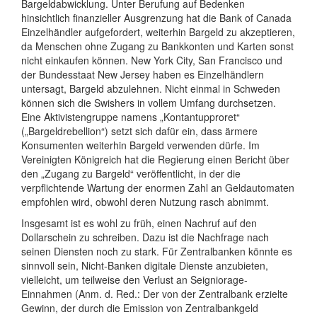
Bargeldabwicklung. Unter Berufung auf Bedenken
hinsichtlich finanzieller Ausgrenzung hat die Bank of Canada
Einzelhändler aufgefordert, weiterhin Bargeld zu akzeptieren,
da Menschen ohne Zugang zu Bankkonten und Karten sonst
nicht einkaufen können. New York City, San Francisco und
der Bundesstaat New Jersey haben es Einzelhändlern
untersagt, Bargeld abzulehnen. Nicht einmal in Schweden
können sich die Swishers in vollem Umfang durchsetzen.
Eine Aktivistengruppe namens „Kontantupproret“
(„Bargeldrebellion“) setzt sich dafür ein, dass ärmere
Konsumenten weiterhin Bargeld verwenden dürfe. Im
Vereinigten Königreich hat die Regierung einen Bericht über
den „Zugang zu Bargeld“ veröffentlicht, in der die
verpflichtende Wartung der enormen Zahl an Geldautomaten
empfohlen wird, obwohl deren Nutzung rasch abnimmt.
Insgesamt ist es wohl zu früh, einen Nachruf auf den
Dollarschein zu schreiben. Dazu ist die Nachfrage nach
seinen Diensten noch zu stark. Für Zentralbanken könnte es
sinnvoll sein, Nicht-Banken digitale Dienste anzubieten,
vielleicht, um teilweise den Verlust an Seigniorage-
Einnahmen (Anm. d. Red.: Der von der Zentralbank erzielte
Gewinn, der durch die Emission von Zentralbankgeld