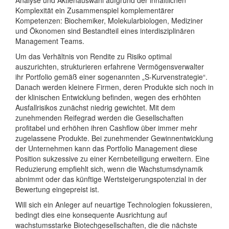
Analyse und Aktienauswahl aufgrund der inhaltlichen
Komplexität ein Zusammenspiel komplementärer
Kompetenzen: Biochemiker, Molekularbiologen, Mediziner
und Ökonomen sind Bestandteil eines interdisziplinären
Management Teams.
Um das Verhältnis von Rendite zu Risiko optimal
auszurichten, strukturieren erfahrene Vermögensverwalter
ihr Portfolio gemäß einer sogenannten „S-Kurvenstrategie“.
Danach werden kleinere Firmen, deren Produkte sich noch in
der klinischen Entwicklung befinden, wegen des erhöhten
Ausfallrisikos zunächst niedrig gewichtet. Mit dem
zunehmenden Reifegrad werden die Gesellschaften
profitabel und erhöhen ihren Cashflow über immer mehr
zugelassene Produkte. Bei zunehmender Gewinnentwicklung
der Unternehmen kann das Portfolio Management diese
Position sukzessive zu einer Kernbeteiligung erweitern. Eine
Reduzierung empfiehlt sich, wenn die Wachstumsdynamik
abnimmt oder das künftige Wertsteigerungspotenzial in der
Bewertung eingepreist ist.
Will sich ein Anleger auf neuartige Technologien fokussieren,
bedingt dies eine konsequente Ausrichtung auf
wachstumsstarke Biotechgesellschaften, die die nächste