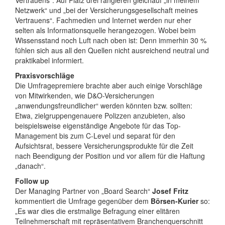
Vertrauens“. Auf Platz drei rangieren gleichauf „in meinem
Netzwerk“ und „bei der Versicherungsgesellschaft meines
Vertrauens“. Fachmedien und Internet werden nur eher
selten als Informationsquelle herangezogen. Wobei beim
Wissensstand noch Luft nach oben ist: Denn immerhin 30 %
fühlen sich aus all den Quellen nicht ausreichend neutral und
praktikabel informiert.
Praxisvorschläge
Die Umfragepremiere brachte aber auch einige Vorschläge
von Mitwirkenden, wie D&O-Versicherungen
„anwendungsfreundlicher“ werden könnten bzw. sollten:
Etwa, zielgruppengenauere Polizzen anzubieten, also
beispielsweise eigenständige Angebote für das Top-
Management bis zum C-Level und separat für den
Aufsichtsrat, bessere Versicherungsprodukte für die Zeit
nach Beendigung der Position und vor allem für die Haftung
„danach“.
Follow up
Der Managing Partner von „Board Search“
Josef Fritz
kommentiert die Umfrage gegenüber dem
Börsen-Kurier
so:
„Es war dies die erstmalige Befragung einer elitären
Teilnehmerschaft mit repräsentativem Branchenquerschnitt