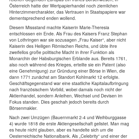
Österreich hatte der Wertpapierhandel noch ziemlichen
Hinterzimmercharakter, das Vertrauen in Staatspapiere war
dementsprechend enden wollend.
Diesem Missstand machte Kaiserin Marie-Theresia
entschlossen ein Ende. Als Frau des Kaisers Franz Stephan
von Lothringen war sie sozusagen „Frau Kaiser“, aber nicht
Kaiserin des Heiligen Römischen Reichs, und übte ihre
zweifellos große politische Macht in ihrer Funktion als
Monarchin der Habsburgischen Erblande aus. Bereits 1761,
also noch während des Krieges, erteilte sie ein Patent (also
eine Genehmigung) zur Gründung einer Börse in Wien, die
dann 1771 zunächst am Standort Kohlmarkt 12 erfolgte.
Geschäftsgegenstand war eine staatliche Kapitalaufbringung
nach französischem Vorbild, wobei damals noch nicht der
Aktienhandel, sondern Anleihen, Wechsel und Devisen im
Fokus standen. Dies geschah jedoch bereits durch
Börsenmakler.
Nach zwei Umzügen (Bauernmarkt 2-4 und Weihburggasse
4) wurde 1818 die erste Aktiengesellschaft gelistet. Man mag
es heute nicht glauben, aber es handelte sich um die
Oesterreichische Nationalbank. Als „Celebrity“ und einer der