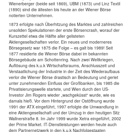
Wienerberger (beide seit 1869), UBM (1873) und Linz Textil
(1890) sind die ältesten bis heute an der Wiener Börse
notierten Unternehmen.
1873 erfolgte nach Überhitzung des Marktes und zahlreichen
unsoliden Spekulationen der erste Börsencrash, worauf der
Kurszettel etwa die Hälfte aller gelisteten
Aktiengesellschaften verlor. Ein neues und moderneres
Börsegesetz war 1875 die Folge – es galt bis 1989! Seit
1877 residierte die Wiener Börse dabei im bekannten
Börsegebäude am Schottenring. Nach zwei Weltkriegen,
Auflösung des k.u.k Wirtschaftsraums, Anschlusszeit und
Verstaatlichung der Industrie in der Zeit des Wiederaufbaus
verlor die Wiener Börse drastisch an Bedeutung und geriet
unter zunehmenden Einfluss der Großbanken, bis 1985 die
Privatisierungswelle startete, und Wien durch den US-
Investor Jim Rogers wieder „wachgeküsst“ wurde, wie es
damals hieß. Vor dem Hintergrund der Ostöffnung wurde
1991 der ATX eingeführt, 1997 erfolgte die Umwandlung in
eine Aktiengesellschaft und der Umzug in den heutigen Sitz
Wallnerstraße 8. Im Jahr 1999 wurde Xetra eingeführt, 2002
der Prime Market. IT-Dienstleistungen werden heute auch
dem Partnernetzwerk in den k.u.k Nachfolgestaaten