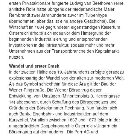
ersten Privataktionäre fungierte Ludwig van Beethoven (eine
ähnliche Rolle hatte übrigens der niederländische Maler
Rembrandt zwei Jahrhunderte zuvor im Tulpenhype
übernommen, aber das ist eine andere Geschichte). Die
Wirtschaft im 1804 gegründeten eigenständigen Kaisertum
Österreich erholte sich indes vor dem Hintergrund der
beginnenden Industrialisierung und entsprechenden
Investitionen in die Infrastruktur, sodass mehr und mehr
Unternehmen aus der Transportbranche den Kapitalmarkt
nutzten.
Wandel und erster Crash
In der zweiten Hälfte des 19. Jahrhunderts erfolgte geradezu
explosionsartig der Wandel von der alten zur modernen Welt.
Als das Symbol schlechthin für diese Ära gilt der Bau der
Wiener Ringstraße. Die Wiener Börse trug dieser
Entwicklung, von Umzügen (Minoritenplatz 3, Herrengasse
14) abgesehen, durch Schaffung des Börsegesetzes und
Gründung der Börsekammer Rechnung. Nun fanden sich
auch Bank-, Eisenbahn- und Industrieaktien auf dem
Kurszettel. Vor allem zwischen 1867 und 1873 folgte in der
umgegründeten Doppelmonarchie Österreich-Ungarn ein
Börsengang auf den anderen. Die Porr AG und