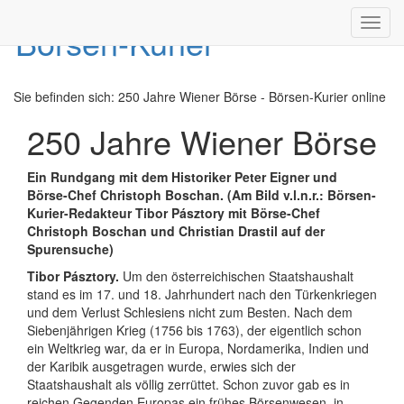
Toggl
navig
Sie befinden sich:
250 Jahre Wiener Börse - Börsen-Kurier online
250 Jahre Wiener Börse
Ein Rundgang mit dem Historiker Peter Eigner und
Börse-Chef Christoph Boschan. (Am Bild v.l.n.r.: Börsen-
Kurier-Redakteur Tibor Pásztory mit Börse-Chef
Christoph Boschan und Christian Drastil auf der
Spurensuche)
Tibor Pásztory.
Um den österreichischen Staatshaushalt
stand es im 17. und 18. Jahrhundert nach den Türkenkriegen
und dem Verlust Schlesiens nicht zum Besten. Nach dem
Siebenjährigen Krieg (1756 bis 1763), der eigentlich schon
ein Weltkrieg war, da er in Europa, Nordamerika, Indien und
der Karibik ausgetragen wurde, erwies sich der
Staatshaushalt als völlig zerrüttet. Schon zuvor gab es in
reichen Gegenden Europas ein frühes Börsenwesen, in