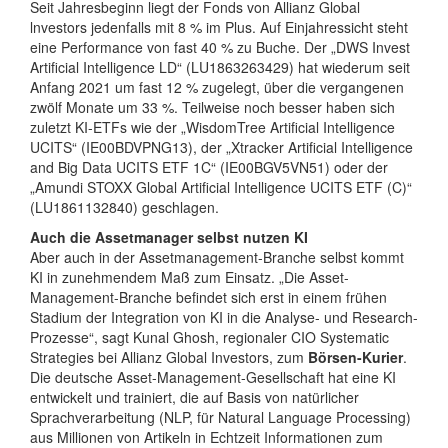
Seit Jahresbeginn liegt der Fonds von Allianz Global
lnvestors jedenfalls mit 8 % im Plus. Auf Einjahressicht steht
eine Performance von fast 40 % zu Buche. Der „DWS Invest
Artificial Intelligence LD“ (LU1863263429) hat wiederum seit
Anfang 2021 um fast 12 % zugelegt, über die vergangenen
zwölf Monate um 33 %. Teilweise noch besser haben sich
zuletzt KI-ETFs wie der „WisdomTree Artificial Intelligence
UCITS“ (IE00BDVPNG13), der „Xtracker Artificial Intelligence
and Big Data UCITS ETF 1C“ (IE00BGV5VN51) oder der
„Amundi STOXX Global Artificial Intelligence UCITS ETF (C)“
(LU1861132840) geschlagen.
Auch die Assetmanager selbst nutzen KI
Aber auch in der Assetmanagement-Branche selbst kommt
KI in zunehmendem Maß zum Einsatz. „Die Asset-
Management-Branche befindet sich erst in einem frühen
Stadium der Integration von KI in die Analyse- und Research-
Prozesse“, sagt Kunal Ghosh, regionaler CIO Systematic
Strategies bei Allianz Global Investors, zum
Börsen-Kurier
.
Die deutsche Asset-Management-Gesellschaft hat eine KI
entwickelt und trainiert, die auf Basis von natürlicher
Sprachverarbeitung (NLP, für Natural Language Processing)
aus Millionen von Artikeln in Echtzeit Informationen zum