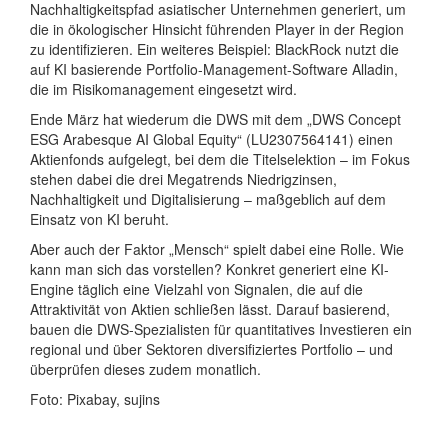
Nachhaltigkeitspfad asiatischer Unternehmen generiert, um
die in ökologischer Hinsicht führenden Player in der Region
zu identifizieren. Ein weiteres Beispiel: BlackRock nutzt die
auf KI basierende Portfolio-Management-Software Alladin,
die im Risikomanagement eingesetzt wird.
Ende März hat wiederum die DWS mit dem „DWS Concept
ESG Arabesque AI Global Equity“ (LU2307564141) einen
Aktienfonds aufgelegt, bei dem die Titelselektion – im Fokus
stehen dabei die drei Megatrends Niedrigzinsen,
Nachhaltigkeit und Digitalisierung – maßgeblich auf dem
Einsatz von KI beruht.
Aber auch der Faktor „Mensch“ spielt dabei eine Rolle. Wie
kann man sich das vorstellen? Konkret generiert eine KI-
Engine täglich eine Vielzahl von Signalen, die auf die
Attraktivität von Aktien schließen lässt. Darauf basierend,
bauen die DWS-Spezialisten für quantitatives Investieren ein
regional und über Sektoren diversifiziertes Portfolio – und
überprüfen dieses zudem monatlich.
Foto: Pixabay, sujins