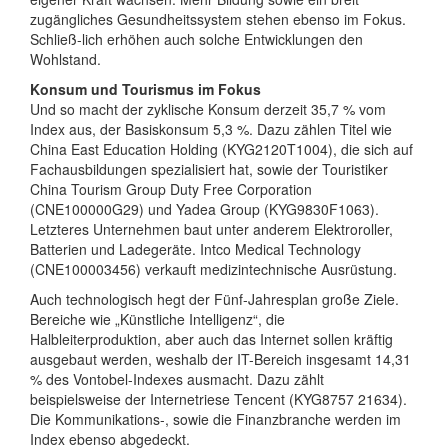
zugängliches Gesundheitssystem stehen ebenso im Fokus.
Schließ-lich erhöhen auch solche Entwicklungen den
Wohlstand.
Konsum und Tourismus im Fokus
Und so macht der zyklische Konsum derzeit 35,7 % vom
Index aus, der Basiskonsum 5,3 %. Dazu zählen Titel wie
China East Education Holding (KYG2120T1004), die sich auf
Fachausbildungen spezialisiert hat, sowie der Touristiker
China Tourism Group Duty Free Corporation
(CNE100000G29) und Yadea Group (KYG9830F1063).
Letzteres Unternehmen baut unter anderem Elektroroller,
Batterien und Ladegeräte. Intco Medical Technology
(CNE100003456) verkauft medizintechnische Ausrüstung.
Auch technologisch hegt der Fünf-Jahresplan große Ziele.
Bereiche wie „Künstliche Intelligenz“, die
Halbleiterproduktion, aber auch das Internet sollen kräftig
ausgebaut werden, weshalb der IT-Bereich insgesamt 14,31
% des Vontobel-Indexes ausmacht. Dazu zählt
beispielsweise der Internetriese Tencent (KYG8757 21634).
Die Kommunikations-, sowie die Finanzbranche werden im
Index ebenso abgedeckt.