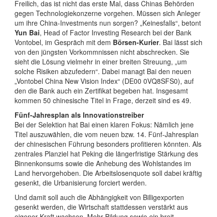
Freilich, das ist nicht das erste Mal, dass Chinas Behörden
gegen Technologiekonzerne vorgehen. Müssen sich Anleger
um ihre China-Investments nun sorgen? „Keinesfalls“, betont
Yun Bai
, Head of Factor Investing Research bei der Bank
Vontobel, im Gespräch mit dem
Börsen-Kurier
. Bai lässt sich
von den jüngsten Vorkommnissen nicht abschrecken. Sie
sieht die Lösung vielmehr in einer breiten Streuung, „um
solche Risiken abzufedern“. Dabei managt Bai den neuen
„Vontobel China New Vision Index“ (DE00 0VQ8SFS0), auf
den die Bank auch ein Zertifikat begeben hat. Insgesamt
kommen 50 chinesische Titel in Frage, derzeit sind es 49.
Fünf-Jahresplan als Innovationstreiber
Bei der Selektion hat Bai einen klaren Fokus: Nämlich jene
Titel auszuwählen, die vom neuen bzw. 14. Fünf-Jahresplan
der chinesischen Führung besonders profitieren könnten. Als
zentrales Planziel hat Peking die längerfristige Stärkung des
Binnenkonsums sowie die Anhebung des Wohlstandes im
Land hervorgehoben. Die Arbeitslosenquote soll dabei kräftig
gesenkt, die Urbanisierung forciert werden.
Und damit soll auch die Abhängigkeit von Billigexporten
gesenkt werden, die Wirtschaft stattdessen verstärkt aus
eigener Kraft wachsen. Mehr Bildung sowie ein breit