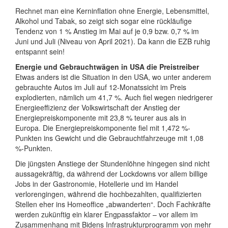
Rechnet man eine Kerninflation ohne Energie, Lebensmittel,
Alkohol und Tabak, so zeigt sich sogar eine rückläufige
Tendenz von 1 % Anstieg im Mai auf je 0,9 bzw. 0,7 % im
Juni und Juli (Niveau von April 2021). Da kann die EZB ruhig
entspannt sein!
Energie und Gebrauchtwägen in USA die Preistreiber
Etwas anders ist die Situation in den USA, wo unter anderem
gebrauchte Autos im Juli auf 12-Monatssicht im Preis
explodierten, nämlich um 41,7 %. Auch fiel wegen niedrigerer
Energieeffizienz der Volkswirtschaft der Anstieg der
Energiepreiskomponente mit 23,8 % teurer aus als in
Europa. Die Energiepreiskomponente fiel mit 1,472 %-
Punkten ins Gewicht und die Gebrauchtfahrzeuge mit 1,08
%-Punkten.
Die jüngsten Anstiege der Stundenlöhne hingegen sind nicht
aussagekräftig, da während der Lockdowns vor allem billige
Jobs in der Gastronomie, Hotellerie und im Handel
verlorengingen, während die hochbezahlten, qualifizierten
Stellen eher ins Homeoffice „abwanderten“. Doch Fachkräfte
werden zukünftig ein klarer Engpassfaktor – vor allem im
Zusammenhang mit Bidens Infrastrukturprogramm von mehr