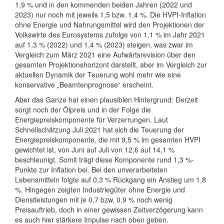
1,9 % und in den kommenden beiden Jahren (2022 und
2023) nur noch mit jeweils 1,5 bzw. 1,4 %. Die HVPI-Inflation
ohne Energie und Nahrungsmittel wird den Projektionen der
Volkswirte des Eurosystems zufolge von 1,1 % im Jahr 2021
auf 1,3 % (2022) und 1,4 % (2023) steigen, was zwar im
Vergleich zum März 2021 eine Aufwärtsrevision über den
gesamten Projektionshorizont darstellt, aber im Vergleich zur
aktuellen Dynamik der Teuerung wohl mehr wie eine
konservative „Beamtenprognose“ erscheint.
Aber das Ganze hat einen plausiblen Hintergrund: Derzeit
sorgt noch der Ölpreis und in der Folge die
Energiepreiskomponente für Verzerrungen. Laut
Schnellschätzung Juli 2021 hat sich die Teuerung der
Energiepreiskomponente, die mit 9,5 % im gesamten HVPI
gewichtet ist, von Juni auf Juli von 12,6 auf 14,1 %
beschleunigt. Somit trägt diese Komponente rund 1,3 %-
Punkte zur Inflation bei. Bei den unverarbeiteten
Lebensmitteln folgte auf 0,3 % Rückgang ein Anstieg um 1,8
%. Hingegen zeigten Industriegüter ohne Energie und
Dienstleistungen mit je 0,7 bzw. 0,9 % noch wenig
Preisauftrieb, doch in einer gewissen Zeitverzögerung kann
es auch hier stärkere Impulse nach oben geben.