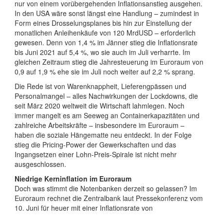
nur von einem vorübergehenden Inflationsanstieg ausgehen.
In den USA wäre sonst längst eine Handlung – zumindest in
Form eines Drosselungsplanes bis hin zur Einstellung der
monatlichen Anleihenkäufe von 120 MrdUSD – erforderlich
gewesen. Denn von 1,4 % im Jänner stieg die Inflationsrate
bis Juni 2021 auf 5,4 %, wo sie auch im Juli verharrte. Im
gleichen Zeitraum stieg die Jahresteuerung im Euroraum von
0,9 auf 1,9 % ehe sie im Juli noch weiter auf 2,2 % sprang.
Die Rede ist von Warenknappheit, Lieferengpässen und
Personalmangel – alles Nachwirkungen der Lockdowns, die
seit März 2020 weltweit die Wirtschaft lahmlegen. Noch
immer mangelt es am Seeweg an Containerkapazitäten und
zahlreiche Arbeitskräfte – insbesondere im Euroraum –
haben die soziale Hängematte neu entdeckt. In der Folge
stieg die Pricing-Power der Gewerkschaften und das
Ingangsetzen einer Lohn-Preis-Spirale ist nicht mehr
ausgeschlossen.
Niedrige Kerninflation im Euroraum
Doch was stimmt die Notenbanken derzeit so gelassen? Im
Euroraum rechnet die Zentralbank laut Pressekonferenz vom
10. Juni für heuer mit einer Inflationsrate von