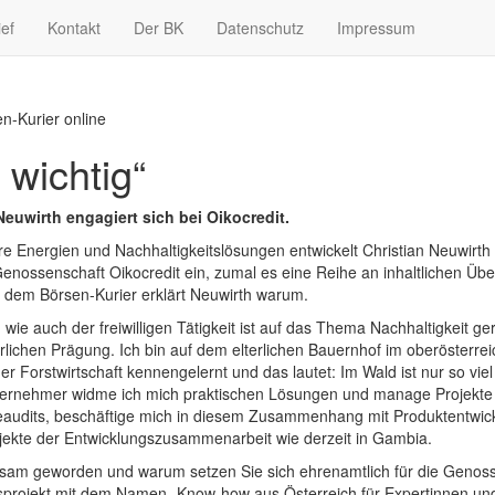
ief
Kontakt
Der BK
Datenschutz
Impressum
en-Kurier online
 wichtig“
euwirth engagiert sich bei Oikocredit.
re Energien und Nachhaltigkeitslösungen entwickelt Christian Neuwirth 
 Genossenschaft Oikocredit ein, zumal es eine Reihe an inhaltlichen Ü
 dem Börsen-Kurier erklärt Neuwirth warum.
e auch der freiwilligen Tätigkeit ist auf das Thema Nachhaltigkeit ger
rlichen Prägung. Ich bin auf dem elterlichen Bauernhof im oberösterre
der Forstwirtschaft kennengelernt und das lautet: Im Wald ist nur so v
s Unternehmer widme ich mich praktischen Lösungen und manage Projekte
rgieaudits, beschäftige mich in diesem Zusammenhang mit Produktentw
rojekte der Entwicklungszusammenarbeit wie derzeit in Gambia.
ksam geworden und warum setzen Sie sich ehrenamtlich für die Genoss
projekt mit dem Namen „Know-how aus Österreich für Expertinnen und 