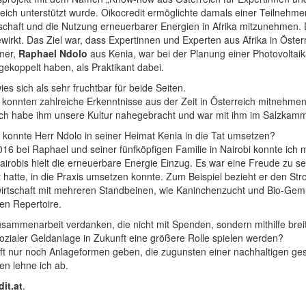
ich unterstützt wurde. Oikocredit ermöglichte damals einer Teilnehm
schaft und die Nutzung erneuerbarer Energien in Afrika mitzunehmen. D
rkt. Das Ziel war, dass Expertinnen und Experten aus Afrika in Österr
mer,
Raphael Ndolo
aus Kenia, war bei der Planung einer Photovoltai
gekoppelt haben, als Praktikant dabei.
es sich als sehr fruchtbar für beide Seiten.
konnten zahlreiche Erkenntnisse aus der Zeit in Österreich mitnehme
Ich habe ihm unsere Kultur nahegebracht und war mit ihm im Salzkam
konnte Herr Ndolo in seiner Heimat Kenia in die Tat umsetzen?
16 bei Raphael und seiner fünfköpfigen Familie in Nairobi konnte ich
 Nairobis hielt die erneuerbare Energie Einzug. Es war eine Freude zu
t hatte, in die Praxis umsetzen konnte. Zum Beispiel bezieht er den St
dwirtschaft mit mehreren Standbeinen, wie Kaninchenzucht und Bio-Gemü
en Repertoire.
sammenarbeit verdanken, die nicht mit Spenden, sondern mithilfe breitg
zialer Geldanlage in Zukunft eine größere Rolle spielen werden?
ft nur noch Anlageformen geben, die zugunsten einer nachhaltigen gese
n lehne ich ab.
it.at
.