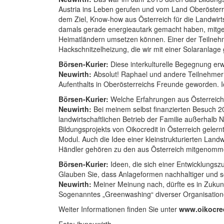
Austria ins Leben gerufen und vom Land Oberösterre
dem Ziel, Know-how aus Österreich für die Landwirt
damals gerade energieautark gemacht haben, mitgewi
Heimatländern umsetzen können. Einer der Teilneh
Hackschnitzelheizung, die wir mit einer Solaranlage 
Börsen-Kurier:
Diese interkulturelle Begegnung erwi
Neuwirth:
Absolut! Raphael und andere Teilnehmer 
Aufenthalts in Oberösterreichs Freunde geworden. 
Börsen-Kurier:
Welche Erfahrungen aus Österreich 
Neuwirth:
Bei meinem selbst finanzierten Besuch 20
landwirtschaftlichen Betrieb der Familie außerhalb
Bildungsprojekts von Oikocredit in Österreich gelern
Modul. Auch die Idee einer kleinstrukturierten Lan
Händler gehören zu den aus Österreich mitgenomm
Börsen-Kurier:
Ideen, die sich einer Entwicklungszu
Glauben Sie, dass Anlageformen nachhaltiger und so
Neuwirth:
Meiner Meinung nach, dürfte es in Zukun
Sogenanntes „Greenwashing“ diverser Organisatione
Weiter Informationen finden Sie unter
www.oikocred