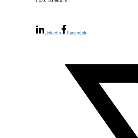
Foto: ib:neuwirth
LinkedIn
Facebook