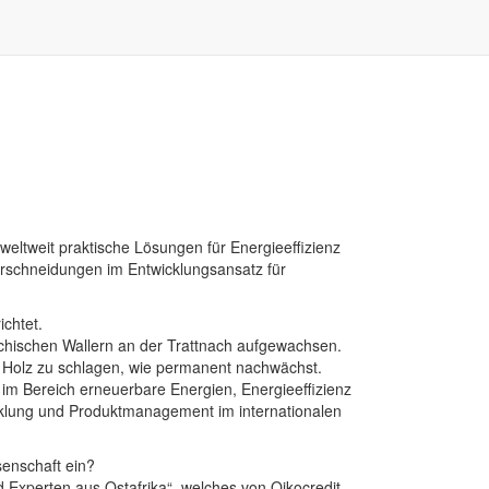
weltweit praktische Lösungen für Energieeffizienz
berschneidungen im Entwicklungsansatz für
ichtet.
ichischen Wallern an der Trattnach aufgewachsen.
iel Holz zu schlagen, wie permanent nachwächst.
 im Bereich erneuerbare Energien, Energieeffizienz
icklung und Produktmanagement im internationalen
enschaft ein?
Experten aus Ostafrika“, welches von Oikocredit