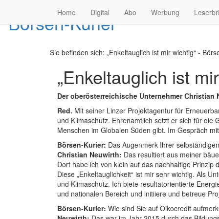
Home
Digital
Abo
Werbung
Leserbr
Sie befinden sich:
„Enkeltauglich ist mir wichtig“ - Börs
„Enkeltauglich ist mir
Der oberösterreichische Unternehmer Christian N
Red.
Mit seiner Linzer Projektagentur für Erneuerba
und Klimaschutz. Ehrenamtlich setzt er sich für die
Menschen im Globalen Süden gibt. Im Gespräch mit
Börsen-Kurier:
Das Augenmerk Ihrer selbständigen wi
Christian Neuwirth:
Das resultiert aus meiner bäue
Dort habe ich von klein auf das nachhaltige Prinzip 
Diese „Enkeltauglichkeit“ ist mir sehr wichtig. Al
und Klimaschutz. Ich biete resultatorientierte Ene
und nationalen Bereich und initiiere und betreue P
Börsen-Kurier:
Wie sind Sie auf Oikocredit aufmer
Neuwirth:
Das war im Jahr 2015 durch das Bildungs