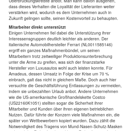
Überbrückungskredite anbot. Man kann davon ausgehen,
dass dieses Verhalten die Loyalität der Lieferanten weiter
verstärken wird, wodurch es dem Unternehmen auch in
Zukunft gelingen sollte, seinen Kostenvorteil zu behaupten.
Mitarbeiter direkt unterstützt
Einigen Unternehmen fiel dabei die Unterstützung ihrer
Interessensgruppen deutlich leichter als anderen. Der
italienische Automobilhersteller Ferrari (NL0011585146)
ergriff ein ganzes Maßnahmenbündel, um seinen
Mitarbeitern trotz zeitweiliger Produktionsunterbrechung
unter die Arme zu greifen, was sich der finanzstarke
Hersteller von Luxusautos wohl auch leisten konnte. Für
Amadeus, dessen Umsatz in Folge der Krise um 70 %
einbrach, galt das nicht in gleichem Maße. Doch auch hier
versuchte die Geschäftsführung Entlassungen zu vermeiden,
indem sie unbezahlten Urlaub anbot. Andere Unternehmen
wie die US-amerikanische Großhandelskette Costco
(US22160K1051) stellten sogar die Sicherheit ihrer
Mitarbeiter und Kunden über ihren eigenen betrieblichen
Nutzen. Dafür führte der Konzern viele Maßnahmen ein, die
später von Wettbewerbern kopiert wurden. Dazu zählt die
Notwendigkeit des Tragens von Mund-Nasen-Schutz-Masken