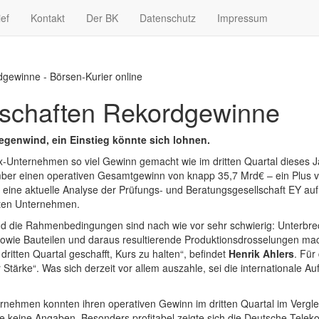
ief
Kontakt
Der BK
Datenschutz
Impressum
gewinne - Börsen-Kurier online
tschaften Rekordgewinne
genwind, ein Einstieg könnte sich lohnen.
-Unternehmen so viel Gewinn gemacht wie im dritten Quartal dieses Ja
ber einen operativen Gesamtgewinn von knapp 35,7 Mrd€ – ein Plus v
t eine aktuelle Analyse der Prüfungs- und Beratungsgesellschaft EY auf
eten Unternehmen.
d die Rahmenbedingungen sind nach wie vor sehr schwierig: Unterbrech
 sowie Bauteilen und daraus resultierende Produktionsdrosselungen 
itten Quartal geschafft, Kurs zu halten“, befindet
Henrik Ahlers
. Für
Stärke“. Was sich derzeit vor allem auszahle, sei die internationale A
nehmen konnten ihren operativen Gewinn im dritten Quartal im Vergle
 keine Angaben. Besonders profitabel zeigte sich die Deutsche Telek