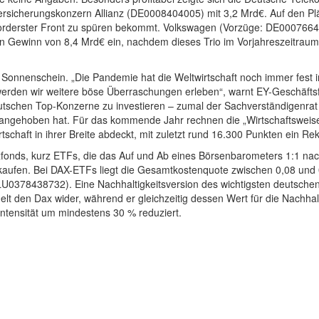
rsicherungskonzern Allianz (DE0008404005) mit 3,2 Mrd€. Auf den Plätz
 vorderster Front zu spüren bekommt. Volkswagen (Vorzüge: DE0007
Gewinn von 8,4 Mrd€ ein, nachdem dieses Trio im Vorjahreszeitraum
l Sonnenschein. „Die Pandemie hat die Weltwirtschaft noch immer fest i
erden wir weitere böse Überraschungen erleben“, warnt EY-Geschäftsf
eutschen Top-Konzerne zu investieren – zumal der Sachverständigenrat
e angehoben hat. Für das kommende Jahr rechnen die „Wirtschaftswei
tschaft in ihrer Breite abdeckt, mit zuletzt rund 16.300 Punkten ein R
xfonds, kurz ETFs, die das Auf und Ab eines Börsenbarometers 1:1 nac
erkaufen. Bei DAX-ETFs liegt die Gesamtkostenquote zwischen 0,08 un
0378438732). Eine Nachhaltigkeitsversion des wichtigsten deutschen
 den Dax wider, während er gleichzeitig dessen Wert für die Nachhalt
ntensität um mindestens 30 % reduziert.