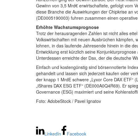
Gewinn von 3,5 Mrd€ erwirtschaftete, gefolgt vom Ve
diese Branche die Auswirkungen der Chipkrise an
(DE0005190003) fuhren zusammen einen operativen 
Erhöhte Wachstumsprognose
Trotz der herausragenden Zahlen ist nicht alles eite
Volkswirtschaften mit neuen Ausbrüchen kämpfen, w
lohnen, in das laufende Jahresende hinein in die d
Entwicklung erst kürzlich seine Konjunkturprognos
Unterdessen erreichte der Dax, der die deutsche Wir
Einfach und kostengünstig sind börsennotierte Inde
gehandelt und lassen sich jederzeit kaufen oder v
der knapp 1 MrdE schwere „Lyxor Core DAX ETF“ (LU
„iShares DAX ESG ETF“ (DE000A0Q4R69). Er spiegelt
Governance (ESG) maximiert und seine Kohlenstoffi
Foto: AdobeStock / Pavel Ignatov
LinkedIn
Facebook