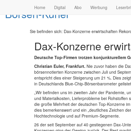
Home
Digital
Abo
Werbung
Leserbr
Sie befinden sich:
Dax-Konzerne erwirtschaften Rekord
Dax-Konzerne erwir
Deutsche Top-Firmen trotzen konjunkturellem Ge
Christian Euler, Frankfurt.
Nie zuvor haben die Dax
börsennotierten Konzerne zwischen Juli und Septem
entspricht dies einer Steigerung um 21 %. Dies zeig
in Deutschlands Blue-Chip-Börsenbarometer gelist
„Wir befinden uns im zweiten Jahr der Pandemie, un
und Materialkosten, Lieferprobleme bei Rohstoffen
die große Mehrheit der deutschen Top-Konzerne im dr
dies bemerkenswert und ein „deutliches Zeichen der 
Hochtechnologie und auf Premium-Segmente.
26 der seit September auf 40 gestiegenen Dax-Unter
Konzernen ging der Gewinn zurück. Der Rest machte