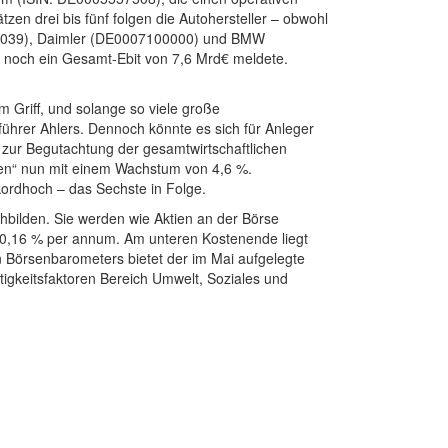
en drei bis fünf folgen die Autohersteller – obwohl
664039), Daimler (DE0007100000) und BMW
 noch ein Gesamt-Ebit von 7,6 Mrd€ meldete.
m Griff, und solange so viele große
ührer Ahlers. Dennoch könnte es sich für Anleger
 zur Begutachtung der gesamtwirtschaftlichen
sen“ nun mit einem Wachstum von 4,6 %.
ekordhoch – das Sechste in Folge.
hbilden. Sie werden wie Aktien an der Börse
d 0,16 % per annum. Am unteren Kostenende liegt
 Börsenbarometers bietet der im Mai aufgelegte
igkeitsfaktoren Bereich Umwelt, Soziales und