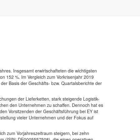
hres. Insgesamt erwirtschafteten die wichtigsten
on 152 %. Im Vergleich zum Vorkrisenjahr 2019
 der Basis der Geschäfts- bzw. Quartalsberichte der
ungen der Lieferketten, stark steigende Logistik-
machen den Unternehmen zu schaffen. Dennoch hat es
 den Vorsitzenden der Geschäftsführung bei EY ist
ufstellung vieler Unternehmen und der Fokus auf
ich zum Vorjahreszeitraum steigern, bei zehn
om (ISIN: DE0005557508), die einen operativen