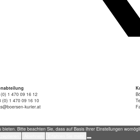
nabteilung
K
 (0) 1 470 09 16 12
Bö
 (0) 1 470 09 16 10
Te
ks@boersen-kurier.at
Fa
ieten. Bitte beachten Sie, dass auf Basis Ihrer Einstellungen womöglic
zeptieren
Ablehnen
Erfahren Sie mehr