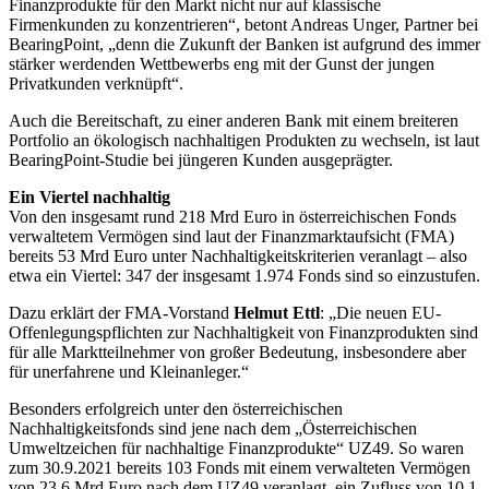
Finanzprodukte für den Markt nicht nur auf klassische
Firmenkunden zu konzentrieren“, betont Andreas Unger, Partner bei
BearingPoint, „denn die Zukunft der Banken ist aufgrund des immer
stärker werdenden Wettbewerbs eng mit der Gunst der jungen
Privatkunden verknüpft“.
Auch die Bereitschaft, zu einer anderen Bank mit einem breiteren
Portfolio an ökologisch nachhaltigen Produkten zu wechseln, ist laut
BearingPoint-Studie bei jüngeren Kunden ausgeprägter.
Ein Viertel nachhaltig
Von den insgesamt rund 218 Mrd Euro in österreichischen Fonds
verwaltetem Vermögen sind laut der Finanzmarktaufsicht (FMA)
bereits 53 Mrd Euro unter Nachhaltigkeitskriterien veranlagt – also
etwa ein Viertel: 347 der insgesamt 1.974 Fonds sind so einzustufen.
Dazu erklärt der FMA-Vorstand
Helmut Ettl
: „Die neuen EU-
Offenlegungspflichten zur Nachhaltigkeit von Finanzprodukten sind
für alle Marktteilnehmer von großer Bedeutung, insbesondere aber
für unerfahrene und Kleinanleger.“
Besonders erfolgreich unter den österreichischen
Nachhaltigkeitsfonds sind jene nach dem „Österreichischen
Umweltzeichen für nachhaltige Finanzprodukte“ UZ49. So waren
zum 30.9.2021 bereits 103 Fonds mit einem verwalteten Vermögen
von 23,6 Mrd Euro nach dem UZ49 veranlagt, ein Zufluss von 10,1