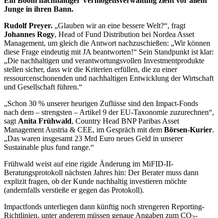
Ein Boom nachhaltiger Vermögensverwaltung zieht vor allem
Junge in ihren Bann.
Rudolf Preyer.
„Glauben wir an eine bessere Welt?“, fragt
Johannes Rogy
, Head of Fund Distribution bei Nordea Asset
Management, um gleich die Antwort nachzuschießen: „Wir können
diese Frage eindeutig mit JA beantworten!“ Sein Standpunkt ist klar:
„Die nachhaltigen und verantwortungsvollen Investmentprodukte
stellen sicher, dass wir die Kriterien erfüllen, die zu einer
ressourcenschonenden und nachhaltigen Entwicklung der Wirtschaft
und Gesellschaft führen.“
„Schon 30 % unserer heurigen Zuflüsse sind den Impact-Fonds
nach dem – strengsten – Artikel 9 der EU-Taxonomie zuzurechnen“,
sagt
Anita Frühwald
, Country Head BNP Paribas Asset
Management Austria & CEE, im Gespräch mit dem
Börsen-Kurier
.
„Das waren insgesamt 23 Mrd Euro neues Geld in unserer
Sustainable plus fund range.“
Frühwald weist auf eine rigide Änderung im MiFID-II-
Beratungsprotokoll nächsten Jahres hin: Der Berater muss dann
explizit fragen, ob der Kunde nachhaltig investieren möchte
(andernfalls verstieße er gegen das Protokoll).
Impactfonds unterliegen dann künftig noch strengeren Reporting-
Richtlinien, unter anderem müssen genaue Angaben zum CO
-
2