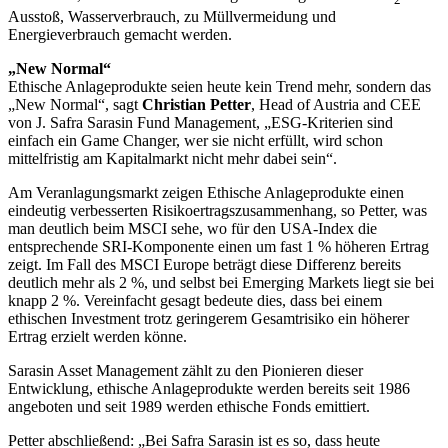
Ausstoß, Wasserverbrauch, zu Müllvermeidung und
Energieverbrauch gemacht werden.
„New Normal“
Ethische Anlageprodukte seien heute kein Trend mehr, sondern das
„New Normal“, sagt
Christian Petter
, Head of Austria and CEE
von J. Safra Sarasin Fund Management, „ESG-Kriterien sind
einfach ein Game Changer, wer sie nicht erfüllt, wird schon
mittelfristig am Kapitalmarkt nicht mehr dabei sein“.
Am Veranlagungsmarkt zeigen Ethische Anlageprodukte einen
eindeutig verbesserten Risikoertragszusammenhang, so Petter, was
man deutlich beim MSCI sehe, wo für den USA-Index die
entsprechende SRI-Komponente einen um fast 1 % höheren Ertrag
zeigt. Im Fall des MSCI Europe beträgt diese Differenz bereits
deutlich mehr als 2 %, und selbst bei Emerging Markets liegt sie bei
knapp 2 %. Vereinfacht gesagt bedeute dies, dass bei einem
ethischen Investment trotz geringerem Gesamtrisiko ein höherer
Ertrag erzielt werden könne.
Sarasin Asset Management zählt zu den Pionieren dieser
Entwicklung, ethische Anlageprodukte werden bereits seit 1986
angeboten und seit 1989 werden ethische Fonds emittiert.
Petter abschließend: „Bei Safra Sarasin ist es so, dass heute