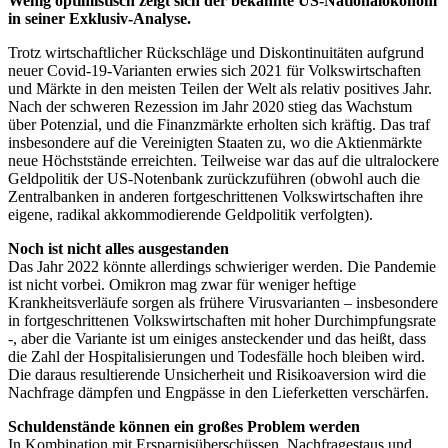
Wenig optimistisch zeigt sich der bekannte US-Nationalökonom
in seiner Exklusiv-Analyse.
Trotz wirtschaftlicher Rückschläge und Diskontinuitäten aufgrund
neuer Covid-19-Varianten erwies sich 2021 für Volkswirtschaften
und Märkte in den meisten Teilen der Welt als relativ positives Jahr.
Nach der schweren Rezession im Jahr 2020 stieg das Wachstum
über Potenzial, und die Finanzmärkte erholten sich kräftig. Das traf
insbesondere auf die Vereinigten Staaten zu, wo die Aktienmärkte
neue Höchststände erreichten. Teilweise war das auf die ultralockere
Geldpolitik der US-Notenbank zurückzuführen (obwohl auch die
Zentralbanken in anderen fortgeschrittenen Volkswirtschaften ihre
eigene, radikal akkommodierende Geldpolitik verfolgten).
Noch ist nicht alles ausgestanden
Das Jahr 2022 könnte allerdings schwieriger werden. Die Pandemie
ist nicht vorbei. Omikron mag zwar für weniger heftige
Krankheitsverläufe sorgen als frühere Virusvarianten – insbesondere
in fortgeschrittenen Volkswirtschaften mit hoher Durchimpfungsrate
-, aber die Variante ist um einiges ansteckender und das heißt, dass
die Zahl der Hospitalisierungen und Todesfälle hoch bleiben wird.
Die daraus resultierende Unsicherheit und Risikoaversion wird die
Nachfrage dämpfen und Engpässe in den Lieferketten verschärfen.
Schuldenstände können ein großes Problem werden
In Kombination mit Ersparnisüberschüssen, Nachfragestaus und