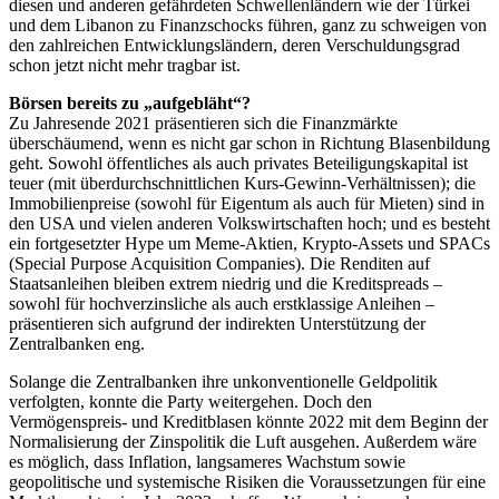
diesen und anderen gefährdeten Schwellenländern wie der Türkei
und dem Libanon zu Finanzschocks führen, ganz zu schweigen von
den zahlreichen Entwicklungsländern, deren Verschuldungsgrad
schon jetzt nicht mehr tragbar ist.
Börsen bereits zu „aufgebläht“?
Zu Jahresende 2021 präsentieren sich die Finanzmärkte
überschäumend, wenn es nicht gar schon in Richtung Blasenbildung
geht. Sowohl öffentliches als auch privates Beteiligungskapital ist
teuer (mit überdurchschnittlichen Kurs-Gewinn-Verhältnissen); die
Immobilienpreise (sowohl für Eigentum als auch für Mieten) sind in
den USA und vielen anderen Volkswirtschaften hoch; und es besteht
ein fortgesetzter Hype um Meme-Aktien, Krypto-Assets und SPACs
(Special Purpose Acquisition Companies). Die Renditen auf
Staatsanleihen bleiben extrem niedrig und die Kreditspreads –
sowohl für hochverzinsliche als auch erstklassige Anleihen –
präsentieren sich aufgrund der indirekten Unterstützung der
Zentralbanken eng.
Solange die Zentralbanken ihre unkonventionelle Geldpolitik
verfolgten, konnte die Party weitergehen. Doch den
Vermögenspreis- und Kreditblasen könnte 2022 mit dem Beginn der
Normalisierung der Zinspolitik die Luft ausgehen. Außerdem wäre
es möglich, dass Inflation, langsameres Wachstum sowie
geopolitische und systemische Risiken die Voraussetzungen für eine