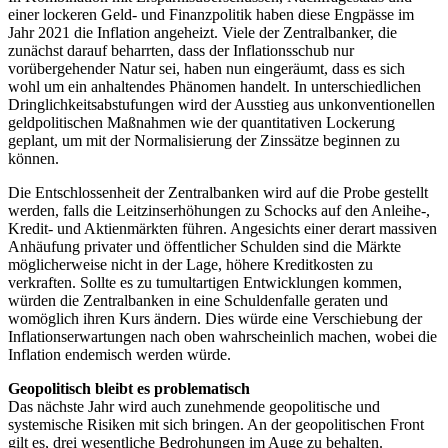
einer lockeren Geld- und Finanzpolitik haben diese Engpässe im
Jahr 2021 die Inflation angeheizt. Viele der Zentralbanker, die
zunächst darauf beharrten, dass der Inflationsschub nur
vorübergehender Natur sei, haben nun eingeräumt, dass es sich
wohl um ein anhaltendes Phänomen handelt. In unterschiedlichen
Dringlichkeitsabstufungen wird der Ausstieg aus unkonventionellen
geldpolitischen Maßnahmen wie der quantitativen Lockerung
geplant, um mit der Normalisierung der Zinssätze beginnen zu
können.
Die Entschlossenheit der Zentralbanken wird auf die Probe gestellt
werden, falls die Leitzinserhöhungen zu Schocks auf den Anleihe-,
Kredit- und Aktienmärkten führen. Angesichts einer derart massiven
Anhäufung privater und öffentlicher Schulden sind die Märkte
möglicherweise nicht in der Lage, höhere Kreditkosten zu
verkraften. Sollte es zu tumultartigen Entwicklungen kommen,
würden die Zentralbanken in eine Schuldenfalle geraten und
womöglich ihren Kurs ändern. Dies würde eine Verschiebung der
Inflationserwartungen nach oben wahrscheinlich machen, wobei die
Inflation endemisch werden würde.
Geopolitisch bleibt es problematisch
Das nächste Jahr wird auch zunehmende geopolitische und
systemische Risiken mit sich bringen. An der geopolitischen Front
gilt es, drei wesentliche Bedrohungen im Auge zu behalten.