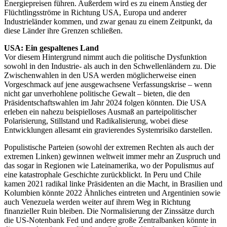
Energiepreisen führen. Außerdem wird es zu einem Anstieg der
Flüchtlingsströme in Richtung USA, Europa und anderer
Industrieländer kommen, und zwar genau zu einem Zeitpunkt, da
diese Länder ihre Grenzen schließen.
USA: Ein gespaltenes Land
Vor diesem Hintergrund nimmt auch die politische Dysfunktion
sowohl in den Industrie- als auch in den Schwellenländern zu. Die
Zwischenwahlen in den USA werden möglicherweise einen
Vorgeschmack auf jene ausgewachsene Verfassungskrise – wenn
nicht gar unverhohlene politische Gewalt – bieten, die den
Präsidentschaftswahlen im Jahr 2024 folgen könnten. Die USA
erleben ein nahezu beispielloses Ausmaß an parteipolitischer
Polarisierung, Stillstand und Radikalisierung, wobei diese
Entwicklungen allesamt ein gravierendes Systemrisiko darstellen.
Populistische Parteien (sowohl der extremen Rechten als auch der
extremen Linken) gewinnen weltweit immer mehr an Zuspruch und
das sogar in Regionen wie Lateinamerika, wo der Populismus auf
eine katastrophale Geschichte zurückblickt. In Peru und Chile
kamen 2021 radikal linke Präsidenten an die Macht, in Brasilien und
Kolumbien könnte 2022 Ähnliches eintreten und Argentinien sowie
auch Venezuela werden weiter auf ihrem Weg in Richtung
finanzieller Ruin bleiben. Die Normalisierung der Zinssätze durch
die US-Notenbank Fed und andere große Zentralbanken könnte in