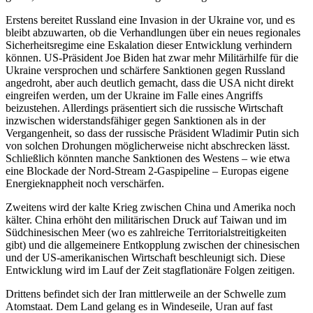
Erstens bereitet Russland eine Invasion in der Ukraine vor, und es
bleibt abzuwarten, ob die Verhandlungen über ein neues regionales
Sicherheitsregime eine Eskalation dieser Entwicklung verhindern
können. US-Präsident Joe Biden hat zwar mehr Militärhilfe für die
Ukraine versprochen und schärfere Sanktionen gegen Russland
angedroht, aber auch deutlich gemacht, dass die USA nicht direkt
eingreifen werden, um der Ukraine im Falle eines Angriffs
beizustehen. Allerdings präsentiert sich die russische Wirtschaft
inzwischen widerstandsfähiger gegen Sanktionen als in der
Vergangenheit, so dass der russische Präsident Wladimir Putin sich
von solchen Drohungen möglicherweise nicht abschrecken lässt.
Schließlich könnten manche Sanktionen des Westens – wie etwa
eine Blockade der Nord-Stream 2-Gaspipeline – Europas eigene
Energieknappheit noch verschärfen.
Zweitens wird der kalte Krieg zwischen China und Amerika noch
kälter. China erhöht den militärischen Druck auf Taiwan und im
Südchinesischen Meer (wo es zahlreiche Territorialstreitigkeiten
gibt) und die allgemeinere Entkopplung zwischen der chinesischen
und der US-amerikanischen Wirtschaft beschleunigt sich. Diese
Entwicklung wird im Lauf der Zeit stagflationäre Folgen zeitigen.
Drittens befindet sich der Iran mittlerweile an der Schwelle zum
Atomstaat. Dem Land gelang es in Windeseile, Uran auf fast