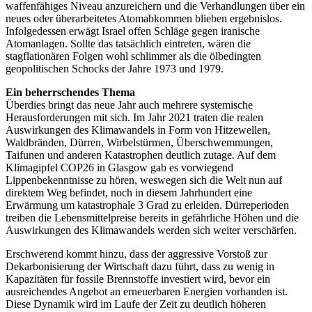
waffenfähiges Niveau anzureichern und die Verhandlungen über ein
neues oder überarbeitetes Atomabkommen blieben ergebnislos.
Infolgedessen erwägt Israel offen Schläge gegen iranische
Atomanlagen. Sollte das tatsächlich eintreten, wären die
stagflationären Folgen wohl schlimmer als die ölbedingten
geopolitischen Schocks der Jahre 1973 und 1979.
Ein beherrschendes Thema
Überdies bringt das neue Jahr auch mehrere systemische
Herausforderungen mit sich. Im Jahr 2021 traten die realen
Auswirkungen des Klimawandels in Form von Hitzewellen,
Waldbränden, Dürren, Wirbelstürmen, Überschwemmungen,
Taifunen und anderen Katastrophen deutlich zutage. Auf dem
Klimagipfel COP26 in Glasgow gab es vorwiegend
Lippenbekenntnisse zu hören, weswegen sich die Welt nun auf
direktem Weg befindet, noch in diesem Jahrhundert eine
Erwärmung um katastrophale 3 Grad zu erleiden. Dürreperioden
treiben die Lebensmittelpreise bereits in gefährliche Höhen und die
Auswirkungen des Klimawandels werden sich weiter verschärfen.
Erschwerend kommt hinzu, dass der aggressive Vorstoß zur
Dekarbonisierung der Wirtschaft dazu führt, dass zu wenig in
Kapazitäten für fossile Brennstoffe investiert wird, bevor ein
ausreichendes Angebot an erneuerbaren Energien vorhanden ist.
Diese Dynamik wird im Laufe der Zeit zu deutlich höheren